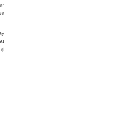
ar
ea
ay
au
și