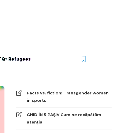
Q+ Refugees
Facts vs. fiction: Transgender women
in sports
GHID ÎN 5 PAȘI// Cum ne recăpătăm
atenția