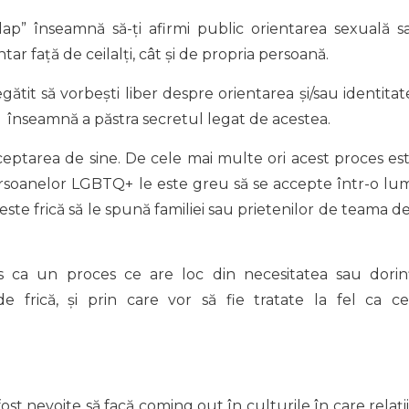
ap” înseamnă să-ți afirmi public orientarea sexuală s
r față de ceilalți, cât și de propria persoană.
egătit să vorbești liber despre orientarea și/sau identitat
t” înseamnă a păstra secretul legat de acestea.
eptarea de sine. De cele mai multe ori acest proces es
rsoanelor LGBTQ+ le este greu să se accepte într-o lu
ste frică să le spună familiei sau prietenilor de teama de
s ca un proces ce are loc din necesitatea sau dorin
 frică, și prin care vor să fie tratate la fel ca ce
 nevoite să facă coming out în culturile în care relații