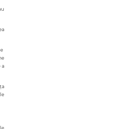
au
ea
te
me
 a
ța
le
le