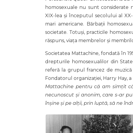
homosexuale nu sunt considerate nor
XIX-lea și începutul secolului al X
mari americane. Bărbații homosexu
societate. Totuși, practicile homosexu
răspuns, viața membrelor și membrilo
Societatea Mattachine, fondată în 19
drepturile homosexualilor din State
referă la grupul francez de muzică 
Fondatorul organizației, Harry Hay, a
Mattachine pentru că am simțit că
necunoscut și anonim, care s-ar put
înșine și pe alții, prin luptă, să ne 