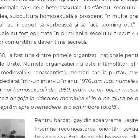
male ca și cele heterosexuale. La sfârșitul secolului 
X-lea, subcultura homosexuală a prosperat în multe ora
ali au început să vorbească și să facă „coming out” 
ale au fost oprimate în primii ani ai secolului trecut și 
r comunității a devenit mai secretă.
50, a fost una dintre primele organizații naționale pent
le Unite. Numele organizației nu este întâmplător, el 
medievală și renascentistă, membrii căruia purtau mășt
 declarat într-un interviu în anul 1976
„am luat numele 
 noi homosexualii din 1950, eram ca un popor masca
ea angaja în ridicarea moralului și în a ne ajuta pe n
îndreptăm spre o remediere și o schimbare totală”.
Pentru bărbații gay din acea vreme, „ieşire
însemna recunoaşterea orientării sexua
faţă de sine şi faţă de ceilalţi homosexuali