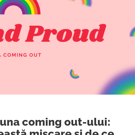
una coming out-ului:
astă mișcare și de ce