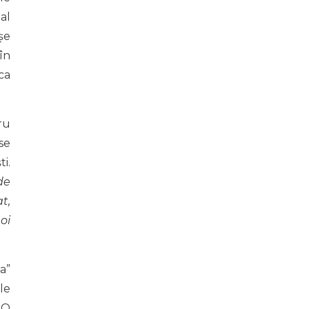
al
șe
în
ca
ru
se
i.
de
t,
oi
a”
le
. O