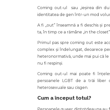
Coming out-ul sau „ieșirea din dul
identitatea de gen într-un mod volunta
A fi „out” înseamnă a fi deschis și pr
ta, în timp ce a rămâne „in the close
Primul pas spre coming out este acc
complex și îndelungat, deoarece pe
heteronormativă, unde mai pui că le e
nu fi respinși.
Coming out-ul mai poate fi înțele
persoanele LGBT de a trăi liber de
heterosexuale sau cisgen.
Cum a început totul?
Persoanele queer dintotdeauna au fost