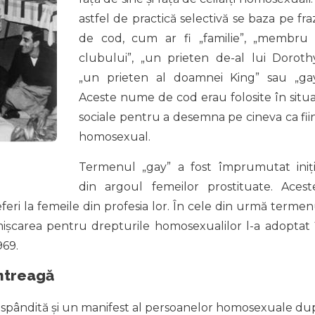
astfel de practică selectivă se baza pe fra
de cod, cum ar fi „familie”, „membru 
clubului”, „un prieten de-al lui Dorothy
„un prieten al doamnei King” sau „gay
Aceste nume de cod erau folosite în situaț
sociale pentru a desemna pe cineva ca fii
homosexual.
Termenul „gay” a fost împrumutat iniți
din argoul femeilor prostituate. Acest
eri la femeile din profesia lor. În cele din urmă termen
mișcarea pentru drepturile homosexualilor l-a adoptat 
969.
ntreagă
ăspândită și un manifest al persoanelor homosexuale du