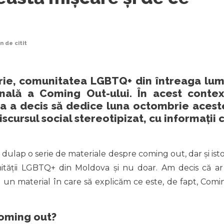
in
de citit
brie, comunitatea LGBTQ+ din întreaga lu
nală a Coming Out-ului. În acest contex
 a decis să dedice luna octombrie acest
iscursul social stereotipizat, cu informații 
dulap o serie de materiale despre coming out, dar și istor
tății LGBTQ+ din Moldova și nu doar. Am decis că ar 
un material în care să explicăm ce este, de fapt, Comi
oming out?