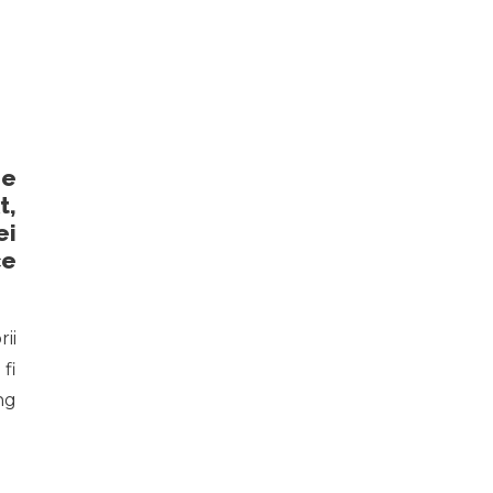
me
t,
ei
ce
ii
fi
ng