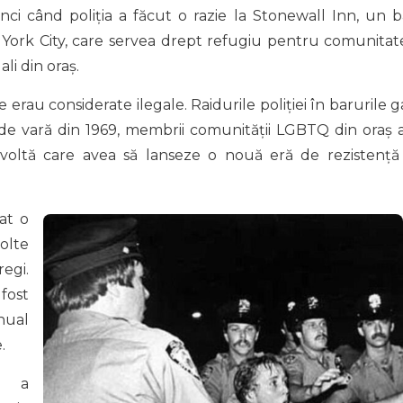
ci când poliția a făcut o razie la Stonewall Inn, un b
 York City, care servea drept refugiu pentru comunitat
li din oraș.
erau considerate ilegale. Raidurile poliției în barurile g
de vară din 1969, membrii comunității LGBTQ din oraș 
evoltă care avea să lanseze o nouă eră de rezistență 
at o
volte
regi.
fost
nual
.
e a