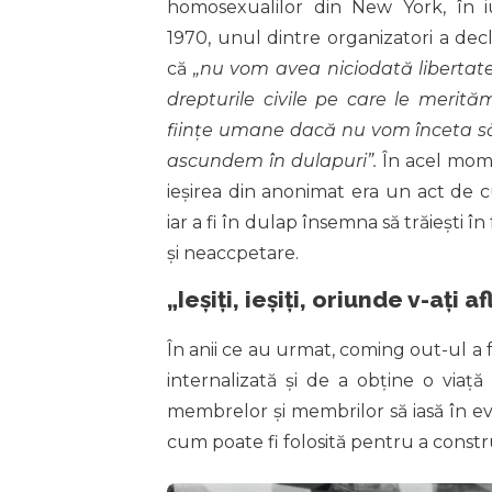
homosexualilor din New York, în i
1970, unul dintre organizatori a dec
că
„nu vom avea niciodată libertate
drepturile civile pe care le merită
ființe umane dacă nu vom înceta s
ascundem în dulapuri”.
În acel mom
ieșirea din anonimat era un act de c
iar a fi în dulap însemna să trăiești în 
și neaccpetare.
„Ieșiți, ieșiți, oriunde v-ați af
În anii ce au urmat, coming out-ul a 
internalizată și de a obține o viaț
membrelor și membrilor să iasă în evi
cum poate fi folosită pentru a constru