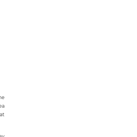
ne
ea
at
ey