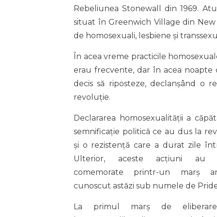
Rebeliunea Stonewall din 1969. Atun
situat în Greenwich Village din New
de homosexuali, lesbiene și transsexua
În acea vreme practicile homosexuale 
erau frecvente, dar în acea noapte 
decis să riposteze, declanșând o r
revoluție.
Declararea homosexualității a căpăt
semnificație politică ce au dus la re
și o rezistență care a durat zile înt
Ulterior, aceste acțiuni au 
comemorate printr-un marș a
cunoscut astăzi sub numele de Pride
La primul marș de eliberar