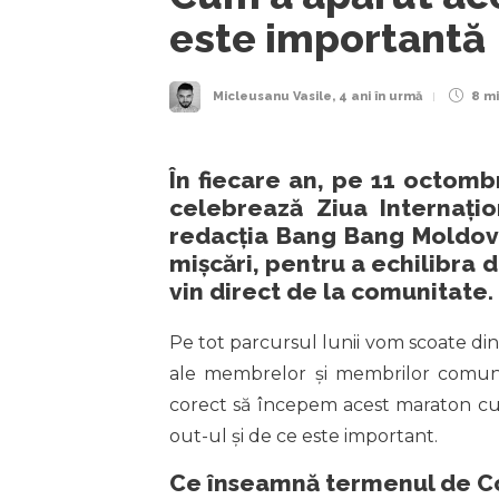
este importantă
Micleusanu Vasile
,
4 ani în urmă
8 m
În fiecare an, pe 11 octom
celebrează Ziua Internațio
redacția Bang Bang Moldova
mișcări, pentru a echilibra d
vin direct de la comunitate.
Pe tot parcursul lunii vom scoate din 
ale membrelor și membrilor comuni
corect să începem acest maraton cu 
out-ul și de ce este important.
Ce înseamnă termenul de C