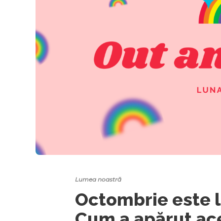
Lumea noastră
Octombrie este l
Cum a apărut ace