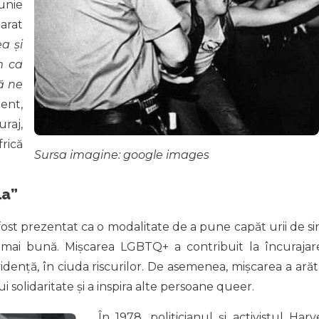
unie
larat
a și
m ca
ă ne
ent,
uraj,
frică
Sursa imagine: google images
la”
fost prezentat ca o modalitate de a pune capăt urii de si
ă mai bună. Mișcarea LGBTQ+ a contribuit la încurajar
dență, în ciuda riscurilor. De asemenea, mișcarea a arăt
i solidaritate și a inspira alte persoane queer.
În 1978, politicianul și activistul Harv