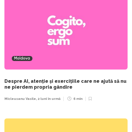
Moldova
Despre AI, atenție și exercițiile care ne ajută să nu
ne pierdem propria gândire
Micleusanu Vasile
,
2 luni în urmă
6 min