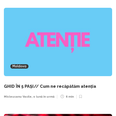
Moldova
GHID ÎN 5 PAȘI// Cum ne recăpătăm atenția
Micleusanu Vasile
,
o lună în urmă
6 min