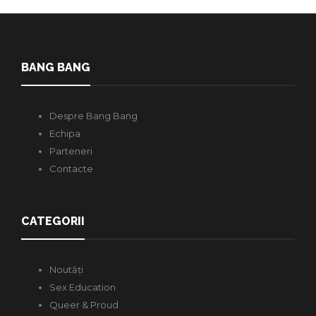
BANG BANG
Despre Bang Bang
Echipa
Parteneri
Contacte
CATEGORII
Noutăți
Sex Education
Queer & Proud