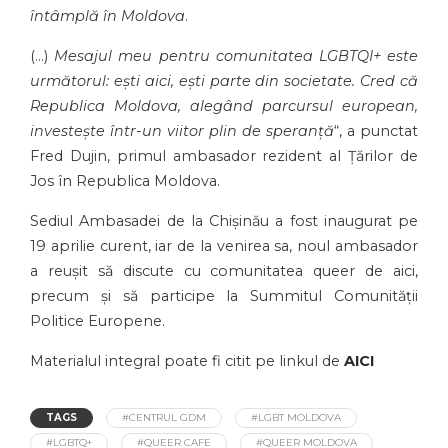
întâmplă în Moldova
.
(…)
Mesajul meu pentru comunitatea LGBTQI+ este
următorul: ești aici, ești parte din societate. Cred că
Republica Moldova, alegând parcursul european,
investește într-un viitor plin de speranță
“, a punctat
Fred Dujin, primul ambasador rezident al Țărilor de
Jos în Republica Moldova.
Sediul Ambasadei de la Chișinău a fost inaugurat pe
19 aprilie curent, iar de la venirea sa, noul ambasador
a reușit să discute cu comunitatea queer de aici,
precum și să participe la Summitul Comunității
Politice Europene.
Materialul integral poate fi citit pe linkul de
AICI
TAGS
#CENTRUL GDM
#LGBT MOLDOVA
#LGBTQ+
#QUEER CAFE
#QUEER MOLDOVA