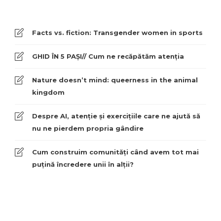
Facts vs. fiction: Transgender women in sports
GHID ÎN 5 PAȘI// Cum ne recăpătăm atenția
Nature doesn’t mind: queerness in the animal
kingdom
Despre AI, atenție și exercițiile care ne ajută să
nu ne pierdem propria gândire
Cum construim comunități când avem tot mai
puțină încredere unii în alții?