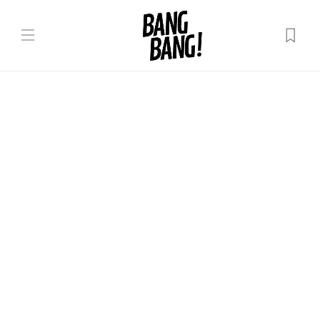
Despre oameni
Când imaginile înlocuiesc