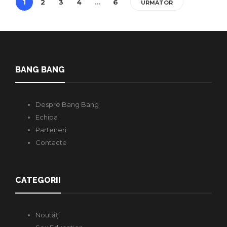
1
2
3
4
…
6
URMĂTOR
BANG BANG
Despre Bang Bang
Echipa
Parteneri
Contacte
CATEGORII
Noutăți