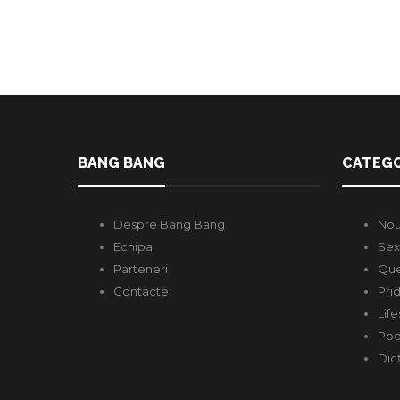
BANG BANG
CATEGO
Despre Bang Bang
Nou
Echipa
Sex
Parteneri
Que
Contacte
Pri
Life
Pod
Dic