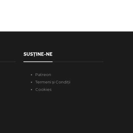
SUSȚINE-NE
Patreon
Termeni și Condiții
Cookies