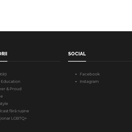
RII
SOCIAL
tăți
Facebook
 Education
Instagram
er & Proud
de
style
cast fără rușine
ționar LGBTQ+