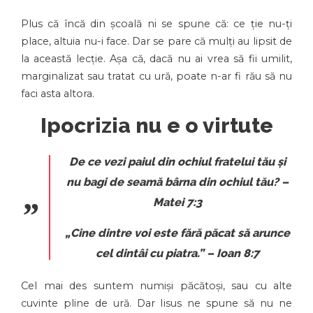
Plus că încă din școală ni se spune că: ce ție nu-ți
place, altuia nu-i face. Dar se pare că mulți au lipsit de
la această lecție. Așa că, dacă nu ai vrea să fii umilit,
marginalizat sau tratat cu ură, poate n-ar fi rău să nu
faci asta altora.
Ipocrizia nu e o virtute
De ce vezi paiul din ochiul fratelui tău și
nu bagi de seamă bârna din ochiul tău?
–
Matei 7:3
„Cine dintre voi este fără păcat să arunce
cel dintâi cu piatra.”
– Ioan 8:7
Cel mai des suntem numiși păcătoși, sau cu alte
cuvinte pline de ură. Dar Iisus ne spune să nu ne