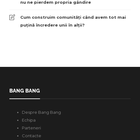
nu ne pierdem propria gândire
Cum construim comunități când avem tot mai
puțină încredere unii în alții?
BANG BANG
Despre Bang Bang
Echipa
Parteneri
Contacte