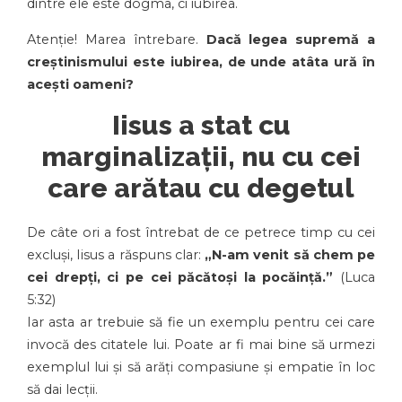
dintre ele este dogma, ci iubirea.
Atenție! Marea întrebare.
Dacă legea supremă a
creștinismului este iubirea, de unde atâta ură în
acești oameni?
Iisus a stat cu
marginalizații, nu cu cei
care arătau cu degetul
De câte ori a fost întrebat de ce petrece timp cu cei
excluși, Iisus a răspuns clar:
„N-am venit să chem pe
cei drepți, ci pe cei păcătoși la pocăință.”
(Luca
5:32)
Iar asta ar trebuie să fie un exemplu pentru cei care
invocă des citatele lui. Poate ar fi mai bine să urmezi
exemplul lui și să arăți compasiune și empatie în loc
să dai lecții.