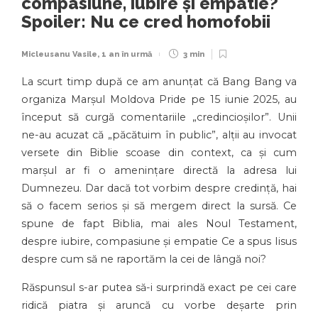
compasiune, iubire și empatie?
Spoiler: Nu ce cred homofobii
Micleusanu Vasile
,
1 an în urmă
3 min
La scurt timp după ce am anunțat că Bang Bang va
organiza Marșul Moldova Pride pe 15 iunie 2025, au
început să curgă comentariile „credincioșilor”. Unii
ne-au acuzat că „păcătuim în public”, alții au invocat
versete din Biblie scoase din context, ca și cum
marșul ar fi o amenințare directă la adresa lui
Dumnezeu. Dar dacă tot vorbim despre credință, hai
să o facem serios și să mergem direct la sursă. Ce
spune de fapt Biblia, mai ales Noul Testament,
despre iubire, compasiune și empatie Ce a spus Iisus
despre cum să ne raportăm la cei de lângă noi?
Răspunsul s-ar putea să-i surprindă exact pe cei care
ridică piatra și aruncă cu vorbe deșarte prin