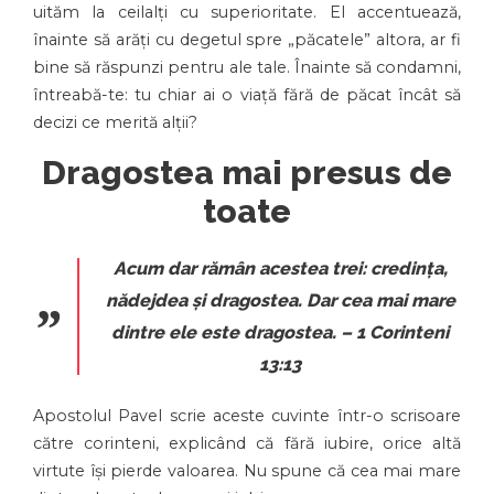
uităm la ceilalți cu superioritate. El accentuează,
înainte să arăți cu degetul spre „păcatele” altora, ar fi
bine să răspunzi pentru ale tale. Înainte să condamni,
întreabă-te: tu chiar ai o viață fără de păcat încât să
decizi ce merită alții?
Dragostea mai presus de
toate
Acum dar rămân acestea trei: credința,
nădejdea și dragostea. Dar cea mai mare
dintre ele este dragostea.
– 1 Corinteni
13:13
Apostolul Pavel scrie aceste cuvinte într-o scrisoare
către corinteni, explicând că fără iubire, orice altă
virtute își pierde valoarea. Nu spune că cea mai mare