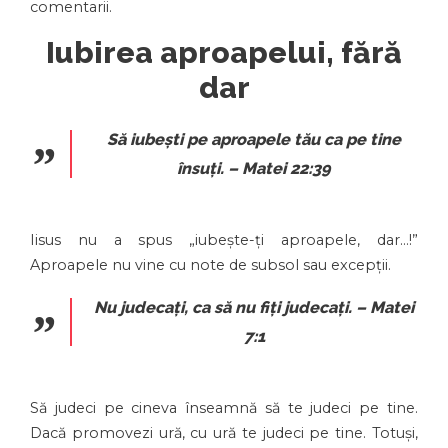
comentarii.
Iubirea aproapelui, fără
dar
Să iubești pe aproapele tău ca pe tine
însuți.
– Matei 22:39
Iisus nu a spus „iubește-ți aproapele, dar…!”
Aproapele nu vine cu note de subsol sau excepții.
Nu judecați, ca să nu fiți judecați.
– Matei
7:1
Să judeci pe cineva înseamnă să te judeci pe tine.
Dacă promovezi ură, cu ură te judeci pe tine. Totuși,