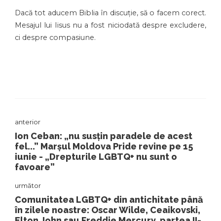
Dacă tot aducem Biblia în discuție, să o facem corect.
Mesajul lui Iisus nu a fost niciodată despre excludere,
ci despre compasiune.
anterior
Ion Ceban: „nu susțin paradele de acest
fel...” Marșul Moldova Pride revine pe 15
iunie - „Drepturile LGBTQ+ nu sunt o
favoare”
următor
Comunitatea LGBTQ+ din antichitate până
în zilele noastre: Oscar Wilde, Ceaikovski,
Elton John sau Freddie Mercury, partea II-