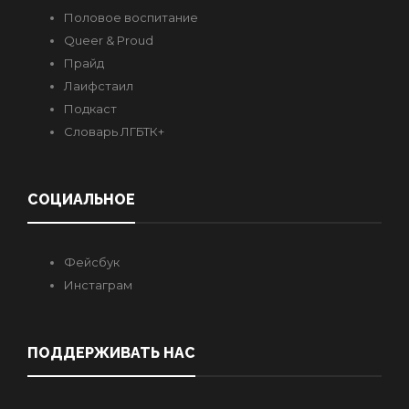
Половое воспитание
Queer & Proud
Прайд
Лаифстаил
Подкаст
Словарь ЛГБТК+
СОЦИАЛЬНОЕ
Фейсбук
Инстаграм
ПОДДЕРЖИВАТЬ НАС