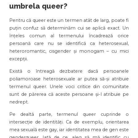
umbrela queer?
Pentru că queer este un termen atât de larg, poate fi
puțin confuz să determinăm cui se aplică exact. Un
înțeles comun al termenului încadrează orice
persoană care nu se identifică ca heterosexual,
heteroromantic, cisgender și monogam – cu mici
excepții.
Există o întreagă dezbatere dacă persoanele
poliamoroase heterosexuale ar putea să-și atribuie
termenul queer. Unele voci critice din comunitate
sunt de părerea că aceste persoane și-l atribuie pe
nedrept.
Pe dealtă parte, termenul queer cuprinde o
intersecție de identități. Ca de exemplu, orientarea
mea sexuală este gay, iar identitatea mea de gen este
genderqueer. Iată de ce, aleg să mă identific cu