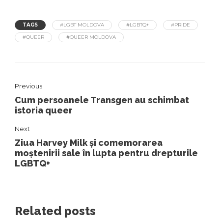
TAGS
#LGBT MOLDOVA
#LGBTQ+
#PRIDE
#QUEER
#QUEER MOLDOVA
Previous
Cum persoanele Transgen au schimbat
istoria queer
Next
Ziua Harvey Milk și comemorarea
moștenirii sale în lupta pentru drepturile
LGBTQ+
Related posts