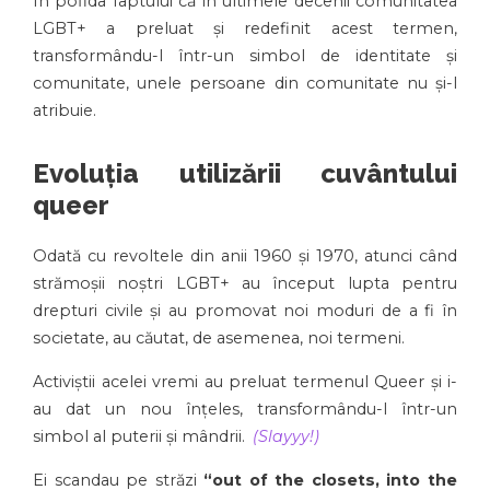
În pofida faptului că în ultimele decenii comunitatea
LGBT+ a preluat și redefinit acest termen,
transformându-l într-un simbol de identitate și
comunitate, unele persoane din comunitate nu și-l
atribuie.
Evoluția utilizării cuvântului
queer
Odată cu revoltele din anii 1960 și 1970, atunci când
strămoșii noștri LGBT+ au început lupta pentru
drepturi civile și au promovat noi moduri de a fi în
societate, au căutat, de asemenea, noi termeni.
Activiștii acelei vremi au preluat termenul Queer și i-
au dat un nou înțeles, transformându-l într-un
simbol al puterii și mândrii.
(Slayyy!)
Ei scandau pe străzi
“out of the closets, into the