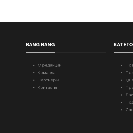
BANG BANG
КАТЕГ
О редакции
Но
Команда
Пол
Партнеры
Que
Контакты
Пр
Лаи
Под
Сло