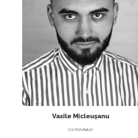
Vasile Micleușanu
Co-fondator