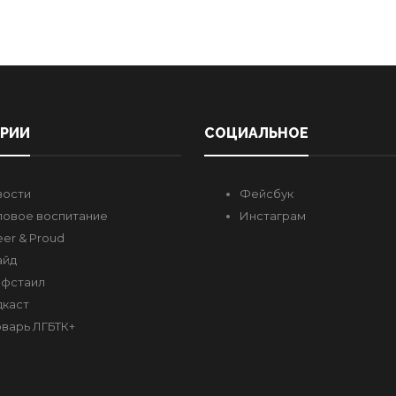
ОРИИ
СОЦИАЛЬНОЕ
вости
Фейсбук
овое воспитание
Инстаграм
er & Proud
айд
фстаил
каст
варь ЛГБТК+