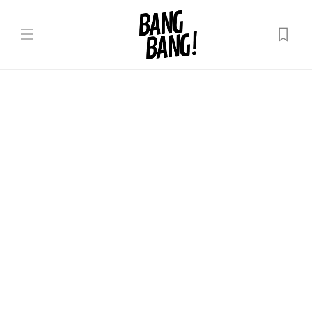
Moldova
GHID ÎN 5 PAȘI// Cum ne