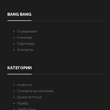
BANG BANG
О редакции
Команда
Партнеры
Контакты
КАТЕГОРИИ
Новости
Половое воспитание
Queer & Proud
Прайд
Лаифстаил