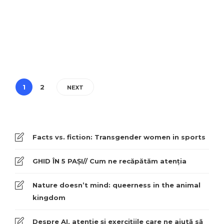
Rafael Raetchi
,
3 ani ago
3 min
Persoanele LGBTQ+ au un risc mai ridicat de probleme ale sănătății
mintale în comparație cu persoanele cishet. Un studiu realizat…
1
2
NEXT
Facts vs. fiction: Transgender women in sports
GHID ÎN 5 PAȘI// Cum ne recăpătăm atenția
Nature doesn’t mind: queerness in the animal
kingdom
Despre AI, atenție și exercițiile care ne ajută să