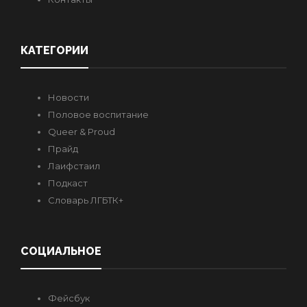
КАТЕГОРИИ
Новости
Половое воспитание
Queer & Proud
Прайд
Лаифстаил
Подкаст
Словарь ЛГБТК+
СОЦИАЛЬНОЕ
Фейсбук