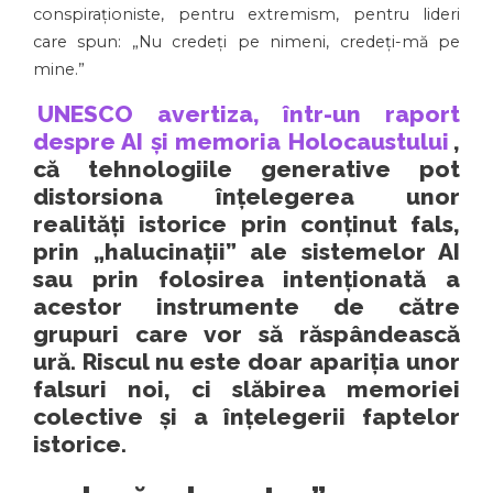
conspiraționiste, pentru extremism, pentru lideri
care spun: „Nu credeți pe nimeni, credeți-mă pe
mine.”
UNESCO avertiza, într-un raport
despre AI și memoria Holocaustului
,
că tehnologiile generative pot
distorsiona înțelegerea unor
realități istorice prin conținut fals,
prin „halucinații” ale sistemelor AI
sau prin folosirea intenționată a
acestor instrumente de către
grupuri care vor să răspândească
ură. Riscul nu este doar apariția unor
falsuri noi, ci slăbirea memoriei
colective și a înțelegerii faptelor
istorice.