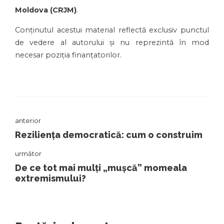
Moldova (CRJM)
.
Conținutul acestui material reflectă exclusiv punctul
de vedere al autorului și nu reprezintă în mod
necesar poziția finanțatorilor.
anterior
Reziliența democratică: cum o construim
următor
De ce tot mai mulți „mușcă” momeala
extremismului?