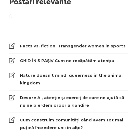
Postări relevante
Facts vs. fiction: Transgender women in sports
GHID ÎN 5 PAȘI// Cum ne recăpătăm atenția
Nature doesn’t mind: queerness in the animal
kingdom
Despre AI, atenție și exercițiile care ne ajută să
nu ne pierdem propria gândire
Cum construim comunități când avem tot mai
puțină încredere unii în alții?