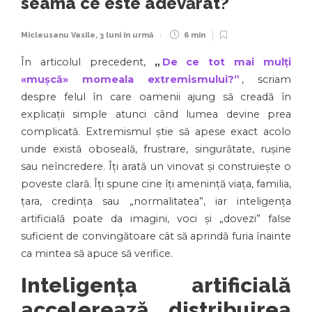
seama ce este adevărat?
Micleusanu Vasile
,
3 luni în urmă
6 min
În articolul precedent,
„
De ce tot mai mulți
«mușcă» momeala extremismului?”
, scriam
despre felul în care oamenii ajung să creadă în
explicații simple atunci când lumea devine prea
complicată. Extremismul știe să apese exact acolo
unde există oboseală, frustrare, singurătate, rușine
sau neîncredere. Îți arată un vinovat și construiește o
poveste clară. Îți spune cine îți amenință viața, familia,
țara, credința sau „normalitatea”, iar inteligența
artificială poate da imagini, voci și „dovezi” false
suficient de convingătoare cât să aprindă furia înainte
ca mintea să apuce să verifice.
Inteligența artificială
accelerează distribuirea