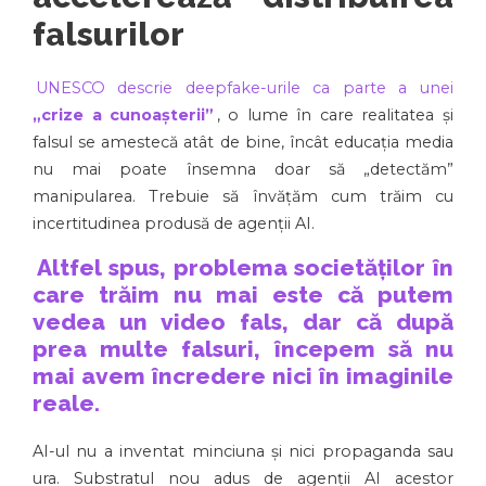
falsurilor
UNESCO descrie deepfake-urile ca parte a unei
„crize a cunoașterii”
, o lume în care realitatea și
falsul se amestecă atât de bine, încât educația media
nu mai poate însemna doar să „detectăm”
manipularea. Trebuie să învățăm cum trăim cu
incertitudinea produsă de agenții AI.
Altfel spus, problema societăților în
care trăim nu mai este că putem
vedea un video fals, dar că după
prea multe falsuri, începem să nu
mai avem încredere nici în imaginile
reale.
AI-ul nu a inventat minciuna și nici propaganda sau
ura. Substratul nou adus de agenții AI acestor