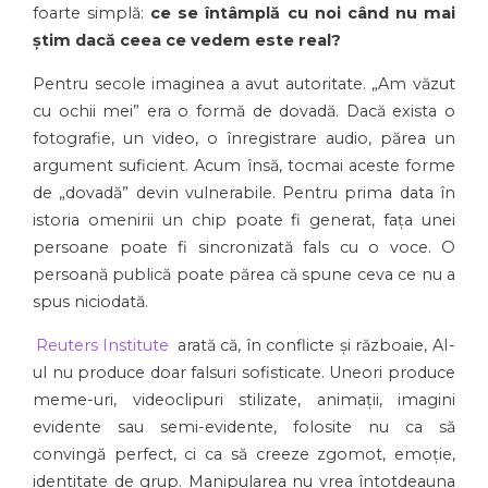
foarte simplă:
ce se întâmplă cu noi când nu mai
știm dacă ceea ce vedem este real?
Pentru secole imaginea a avut autoritate. „Am văzut
cu ochii mei” era o formă de dovadă. Dacă exista o
fotografie, un video, o înregistrare audio, părea un
argument suficient. Acum însă, tocmai aceste forme
de „dovadă” devin vulnerabile. Pentru prima data în
istoria omenirii un chip poate fi generat, fața unei
persoane poate fi sincronizată fals cu o voce. O
persoană publică poate părea că spune ceva ce nu a
spus niciodată.
Reuters Institute
arată că, în conflicte și războaie, AI-
ul nu produce doar falsuri sofisticate. Uneori produce
meme-uri, videoclipuri stilizate, animații, imagini
evidente sau semi-evidente, folosite nu ca să
convingă perfect, ci ca să creeze zgomot, emoție,
identitate de grup. Manipularea nu vrea întotdeauna