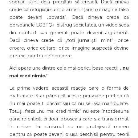
speriați sunt deja pregătiți să creadă. Dacă cineva
crede că refugiații sunt o amenințare, o imagine falsă
poate deveni „dovada”. Dacă cineva crede că
persoanele LGBTQ+ distrug societatea, un video scos
din context sau generat poate deveni argument.
Dacă cineva crede că „toți jurnaliștii mint”, orice
eroare, orice editare, orice imagine suspectă devine
pretext pentru neîncredere.
Aici apare una dintre cele mai periculoase reacții:
„nu
mai cred nimic.”
La prima vedere, această reacție pare o formă de
maturitate. S-ar părea că aceste persoane pretind că
nu mai poate fi păcălit sau că nu se lasă manipulate.
Totuși, fraza „nu mai cred nimic” nu este întotdeauna
gândire critică, ci doar oboseala care s-a transformat
în cinism. Iar cinismul nu ne protejează mereu
pentru că poate deveni o ușă deschisă pentru teorii