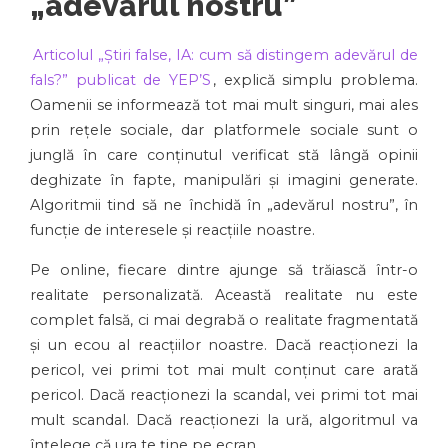
„adevărul nostru”
Articolul „Știri false, IA: cum să distingem adevărul de
fals?” publicat de YEP’S
, explică simplu problema.
Oamenii se informează tot mai mult singuri, mai ales
prin rețele sociale, dar platformele sociale sunt o
junglă în care conținutul verificat stă lângă opinii
deghizate în fapte, manipulări și imagini generate.
Algoritmii tind să ne închidă în „adevărul nostru”, în
funcție de interesele și reacțiile noastre.
Pe online, fiecare dintre ajunge să trăiască într-o
realitate personalizată. Această realitate nu este
complet falsă, ci mai degrabă o realitate fragmentată
și un ecou al reacțiilor noastre. Dacă reacționezi la
pericol, vei primi tot mai mult conținut care arată
pericol. Dacă reacționezi la scandal, vei primi tot mai
mult scandal. Dacă reacționezi la ură, algoritmul va
înțelege că ura te ține pe ecran.