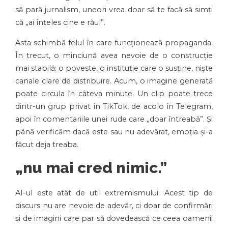
să pară jurnalism, uneori vrea doar să te facă să simți
că „ai înțeles cine e răul”.
Asta schimbă felul în care funcționează propaganda.
În trecut, o minciună avea nevoie de o construcție
mai stabilă: o poveste, o instituție care o susține, niște
canale clare de distribuire. Acum, o imagine generată
poate circula în câteva minute. Un clip poate trece
dintr-un grup privat în TikTok, de acolo în Telegram,
apoi în comentariile unei rude care „doar întreabă”. Și
până verificăm dacă este sau nu adevărat, emoția și-a
făcut deja treaba.
„nu mai cred nimic.”
AI-ul este atât de util extremismului. Acest tip de
discurs nu are nevoie de adevăr, ci doar de confirmări
și de imagini care par să dovedească ce ceea oamenii