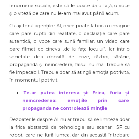
fenomene sociale, este că le poate da o față, o voce
și o viteză pe care nu le-am mai avut până acum.
Cu ajutorul agenților AI, orice poate fabrica o imagine
care pare ruptă din realitate, o declarație care pare
autentică, o voce care sună familiar, un video care
pare filmat de cineva „de la fața locului”. Iar într-o
societate deja obosită de crize, război, sărăcie,
propagandă și neîncredere, falsul nu mai trebuie să
fie impecabil. Trebuie doar să atingă emoția potrivită,
în momentul potrivit.
Te-ar putea interesa și: Frica, furia și
neîncrederea: emoțiile prin care
propaganda ne controlează mințile
Dezbaterile despre AI nu ar trebui să se limiteze doar
la frica abstractă de tehnologie sau scenarii SF cu
roboți care ne fură lumea, dar din această întrebare