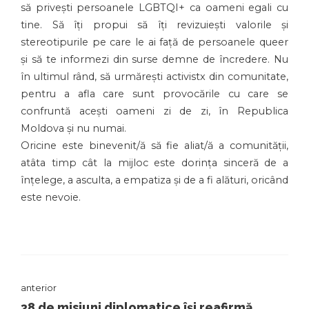
să privești persoanele LGBTQI+ ca oameni egali cu
tine. Să îți propui să îți revizuiești valorile și
stereotipurile pe care le ai față de persoanele queer
și să te informezi din surse demne de încredere. Nu
în ultimul rând, să urmărești activistx din comunitate,
pentru a afla care sunt provocările cu care se
confruntă acești oameni zi de zi, în Republica
Moldova și nu numai.
Oricine este binevenit/ă să fie aliat/ă a comunității,
atâta timp cât la mijloc este dorința sinceră de a
înțelege, a asculta, a empatiza și de a fi alături, oricând
este nevoie.
anterior
38 de misiuni diplomatice își reafirmă