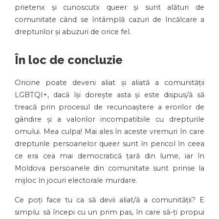
prietenx și cunoscutx queer și sunt alături de
comunitate când se întâmplă cazuri de încălcare a
drepturilor și abuzuri de orice fel.
În loc de concluzie
Oricine poate deveni aliat și aliată a comunității
LGBTQI+, dacă își dorește asta și este dispus/ă să
treacă prin procesul de recunoaștere a erorilor de
gândire și a valorilor incompatibile cu drepturile
omului. Mea culpa! Mai ales în aceste vremuri în care
drepturile persoanelor queer sunt în pericol în ceea
ce era cea mai democratică țară din lume, iar în
Moldova persoanele din comunitate sunt prinse la
mijloc în jocuri electorale murdare.
Ce poți face tu ca să devii aliat/ă a comunității? E
simplu: să începi cu un prim pas, în care să-ți propui