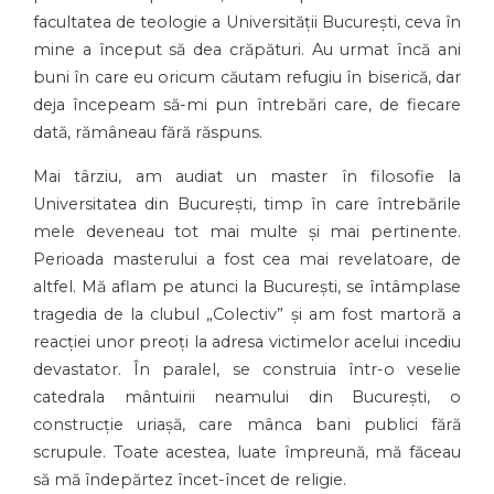
facultatea de teologie a Universității București, ceva în
mine a început să dea crăpături. Au urmat încă ani
buni în care eu oricum căutam refugiu în biserică, dar
deja începeam să-mi pun întrebări care, de fiecare
dată, rămâneau fără răspuns.
Mai târziu, am audiat un master în filosofie la
Universitatea din București, timp în care întrebările
mele deveneau tot mai multe și mai pertinente.
Perioada masterului a fost cea mai revelatoare, de
altfel. Mă aflam pe atunci la București, se întâmplase
tragedia de la clubul „Colectiv” și am fost martoră a
reacției unor preoți la adresa victimelor acelui incediu
devastator. În paralel, se construia într-o veselie
catedrala mântuirii neamului din București, o
construcție uriașă, care mânca bani publici fără
scrupule. Toate acestea, luate împreună, mă făceau
să mă îndepărtez încet-încet de religie.