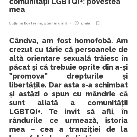
comunității LGBTQI+: povestea
mea
Luțișina Ecaterina
,
3 luni în urmă
5 min
Cândva, am fost homofobă. Am
crezut cu tărie că persoanele de
altă orientare sexuală trăiesc în
păcat și că trebuie oprite din a-și
”promova” drepturile și
libertățile. Dar asta s-a schimbat
și astăzi o spun cu mândrie că
sunt aliată a comunității
LGBTQI+. Te invit să afli, în
rândurile ce urmează, istoria
mea – cea a tranziției de la