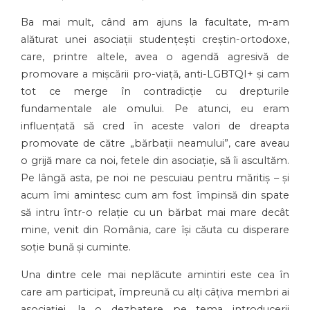
Ba mai mult, când am ajuns la facultate, m-am
alăturat unei asociații studențești creștin-ortodoxe,
care, printre altele, avea o agendă agresivă de
promovare a mișcării pro-viață, anti-LGBTQI+ și cam
tot ce merge în contradicție cu drepturile
fundamentale ale omului. Pe atunci, eu eram
influențată să cred în aceste valori de dreapta
promovate de către „bărbații neamului”, care aveau
o grijă mare ca noi, fetele din asociație, să îi ascultăm.
Pe lângă asta, pe noi ne pescuiau pentru măritiș – și
acum îmi amintesc cum am fost împinsă din spate
să intru într-o relație cu un bărbat mai mare decât
mine, venit din România, care își căuta cu disperare
soție bună și cuminte.
Una dintre cele mai neplăcute amintiri este cea în
care am participat, împreună cu alți câțiva membri ai
asociației, la o dezbatere pe tema introducerii