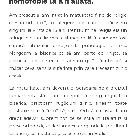
homofobie la a fi aliată.
Am crescut și am intrat în maturitate fiind de religie
creștin-ortodoxă, o alegere pe care o făcusem
singură, la vîrsta de 13 ani. Pentru mine, religia era un
refugiu din familia mea disfuncțională, în care am fost
supusă abuzului emoțional, psihologic și fizic.
Mergeam la biserică ca să am parte de liniște, să
primesc ceea ce eu consideram grijă părintească și
măcar ceva sens la suferința prin care treceam zilnic
acasă.
La maturitate, am devenit o persoană de-a dreptul
fundamentalistă – am început să merg regulat la
biserică, practicam rugăciuni zilnic, țineam toate
posturile și mă împărtășeam. Odată cu asta, luam
drept adevăr suprem tot ce se scria în literatura și
presa ortodoxă, se declama cu aroganță de pe altarul
bisericii și se insista că „așa este scris în Biblie”.