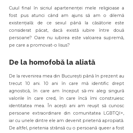
Cuiul final în sicriul apartenenței mele religioase a
fost pus atunci când am ajuns să am o dilemă
existențială: de ce sexul până la căsătorie este
considerat păcat, dacă există iubire între două
persoane? Oare nu iubirea este valoarea supremă,
pe care a promovat-o Iisus?
De la homofobă la aliată
De la revenirea mea din București până în prezent au
trecut 10 ani. 10 ani în care mă identific drept
agnostică, în care am început să-mi aleg singură
valorile în care cred, în care încă îmi construiesc
identitatea mea. În acești ani am reușit să cunosc
persoane extraordinare din comunitatea LGBTQI+,
iar cu unele dintre ele am devenit prietenă apropiată.
De altfel, prietenia strânsă cu o persoană queer a fost