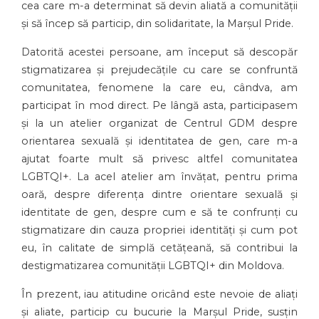
cea care m-a determinat să devin aliată a comunității
și să încep să particip, din solidaritate, la Marșul Pride.
Datorită acestei persoane, am început să descopăr
stigmatizarea și prejudecățile cu care se confruntă
comunitatea, fenomene la care eu, cândva, am
participat în mod direct. Pe lângă asta, participasem
și la un atelier organizat de Centrul GDM despre
orientarea sexuală și identitatea de gen, care m-a
ajutat foarte mult să privesc altfel comunitatea
LGBTQI+. La acel atelier am învățat, pentru prima
oară, despre diferența dintre orientare sexuală și
identitate de gen, despre cum e să te confrunți cu
stigmatizare din cauza propriei identități și cum pot
eu, în calitate de simplă cetățeană, să contribui la
destigmatizarea comunității LGBTQI+ din Moldova.
În prezent, iau atitudine oricând este nevoie de aliați
și aliate, particip cu bucurie la Marșul Pride, susțin