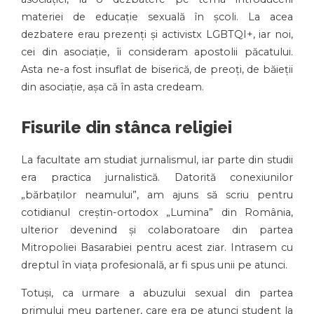
materiei de educație sexuală în școli. La acea
dezbatere erau prezenți și activistx LGBTQI+, iar noi,
cei din asociație, îi consideram apostolii păcatului.
Asta ne-a fost insuflat de biserică, de preoți, de băieții
din asociație, așa că în asta credeam.
Fisurile din stânca religiei
La facultate am studiat jurnalismul, iar parte din studii
era practica jurnalistică. Datorită conexiunilor
„bărbaților neamului”, am ajuns să scriu pentru
cotidianul creștin-ortodox „Lumina” din România,
ulterior devenind și colaboratoare din partea
Mitropoliei Basarabiei pentru acest ziar. Intrasem cu
dreptul în viața profesională, ar fi spus unii pe atunci.
Totuși, ca urmare a abuzului sexual din partea
primului meu partener, care era pe atunci student la