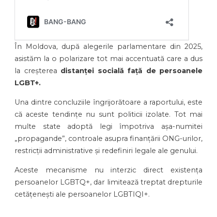
În Moldova, după alegerile parlamentare din 2025,
asistăm la o polarizare tot mai accentuată care a dus
la creșterea
distanței socială față de persoanele
LGBT+.
Una dintre concluziile îngrijorătoare a raportului, este
că aceste tendințe nu sunt politicii izolate. Tot mai
multe state adoptă legi împotriva așa-numitei
„propagande”, controale asupra finanțării ONG-urilor,
restricții administrative și redefiniri legale ale genului.
Aceste mecanisme nu interzic direct existența
persoanelor LGBTQ+, dar limitează treptat drepturile
cetățenești ale persoanelor LGBTIQI+.