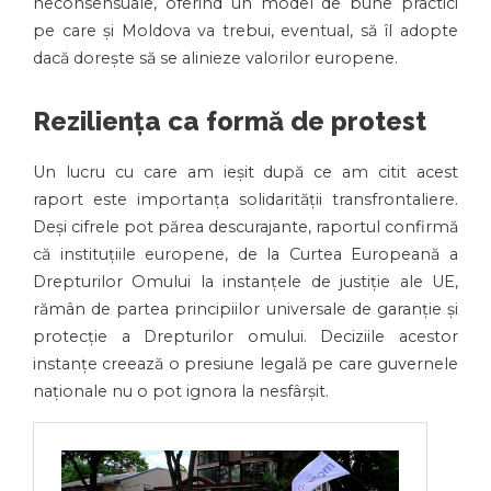
neconsensuale, oferind un model de bune practici
pe care și Moldova va trebui, eventual, să îl adopte
dacă dorește să se alinieze valorilor europene.
Reziliența ca formă de protest
Un lucru cu care am ieșit după ce am citit acest
raport este importanța solidarității transfrontaliere.
Deși cifrele pot părea descurajante, raportul confirmă
că instituțiile europene, de la Curtea Europeană a
Drepturilor Omului la instanțele de justiție ale UE,
rămân de partea principiilor universale de garanție și
protecție a Drepturilor omului. Deciziile acestor
instanțe creează o presiune legală pe care guvernele
naționale nu o pot ignora la nesfârșit.