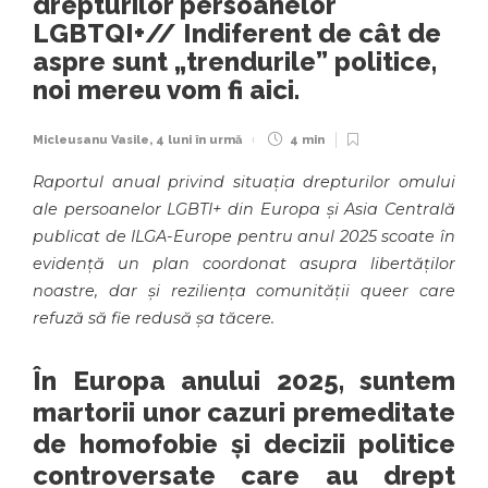
drepturilor persoanelor
LGBTQI+// Indiferent de cât de
aspre sunt „trendurile” politice,
noi mereu vom fi aici.
Micleusanu Vasile
,
4 luni în urmă
4 min
Raportul anual privind situația drepturilor omului
ale persoanelor LGBTI+ din Europa și Asia Centrală
publicat de ILGA-Europe pentru anul 2025 scoate în
evidență un plan coordonat asupra libertăților
noastre, dar și reziliența comunității queer care
refuză să fie redusă șa tăcere.
În Europa anului 2025, suntem
martorii unor cazuri premeditate
de homofobie și decizii politice
controversate care au drept