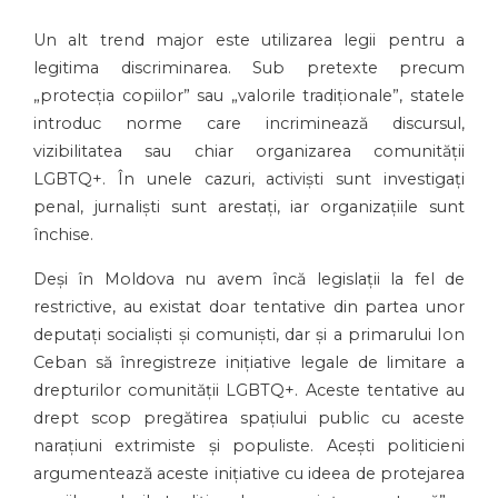
Un alt trend major este utilizarea legii pentru a
legitima discriminarea. Sub pretexte precum
„protecția copiilor” sau „valorile tradiționale”, statele
introduc norme care incriminează discursul,
vizibilitatea sau chiar organizarea comunității
LGBTQ+. În unele cazuri, activiști sunt investigați
penal, jurnaliști sunt arestați, iar organizațiile sunt
închise.
Deși în Moldova nu avem încă legislații la fel de
restrictive, au existat doar tentative din partea unor
deputați socialiști și comuniști, dar și a primarului Ion
Ceban să înregistreze inițiative legale de limitare a
drepturilor comunității LGBTQ+. Aceste tentative au
drept scop pregătirea spațiului public cu aceste
narațiuni extrimiste și populiste. Acești politicieni
argumentează aceste inițiative cu ideea de protejarea