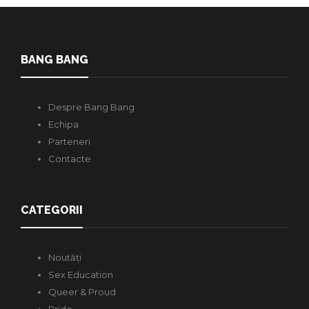
BANG BANG
Despre Bang Bang
Echipa
Parteneri
Contacte
CATEGORII
Noutăți
Sex Education
Queer & Proud