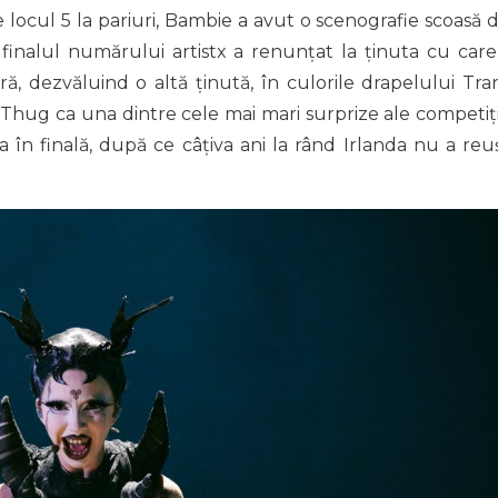
 locul 5 la pariuri, Bambie a avut o scenografie scoasă d
e finalul numărului artistx a renunțat la ținuta cu care
gră, dezvăluind o altă ținută, în culorile drapelului Tran
 Thug ca una dintre cele mai mari surprize ale competiți
ra în finală, după ce câțiva ani la rând Irlanda nu a reuș