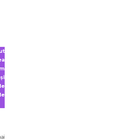
ut
ea
om
și
le
le
ai