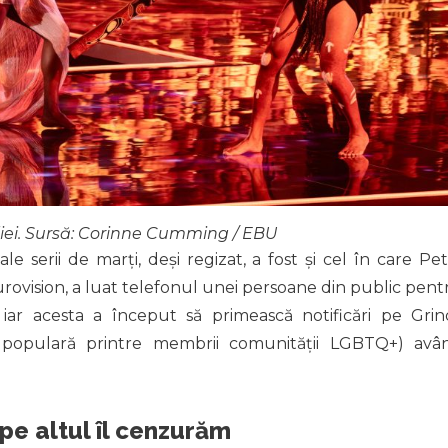
aliei. Sursă: Corinne Cumming / EBU
serii de marți, deși regizat, a fost și cel în care Pet
ovision, a luat telefonul unei persoane din public pent
 iar acesta a început să primească notificări pe Grin
zare populară printre membrii comunității LGBTQ+) avâ
pe altul îl cenzurăm