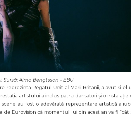
i. Sursă: Alma Bengtsson – EBU
are reprezintă Regatul Unit al Marii Britanii, a avut și el 
stația artistului a inclus patru dansatori și o instalație 
scene au fost o adevărată reprezentare artistică a iubir
te de Eurovision că momentul lui din acest an va fi “cât 