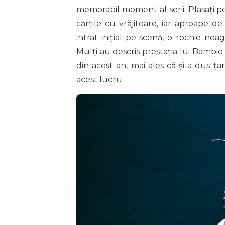
memorabil moment al serii. Plasați pe
cărțile cu vrăjitoare, iar aproape d
intrat inițial pe scenă, o rochie nea
Mulți au descris prestația lui Bambie
din acest an, mai ales că și-a dus ța
acest lucru.