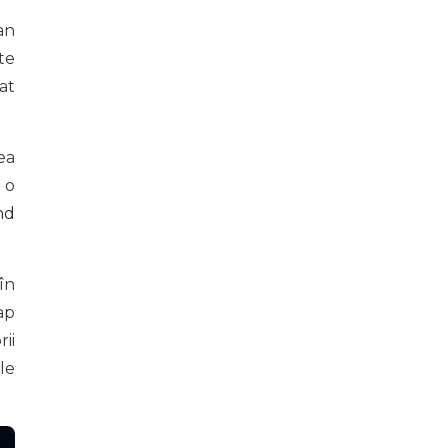
an
te
at
ea
 o
nd
în
ap
ii
le