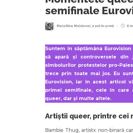
semifinale Eurov
MeloDiva Moldovei
,
2 ani în urmă
6 m
Suntem în săptămâna Eurovision 
să apară și controversele din 
simbolurilor protestelor pro-Pale
trece prin toate mai jos. Eu su
Eurovision, iar în acest articol
primei semifinale, cele în care a
queer, dar și multe altele.
Artiștii queer, printre cei
Bambie Thug, artistx non-binară car