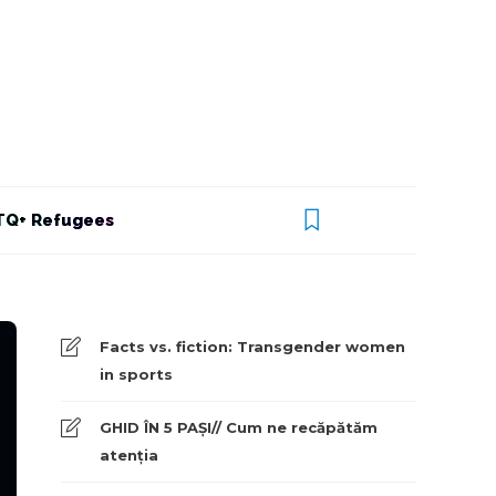
Q+ Refugees
Facts vs. fiction: Transgender women
in sports
GHID ÎN 5 PAȘI// Cum ne recăpătăm
atenția