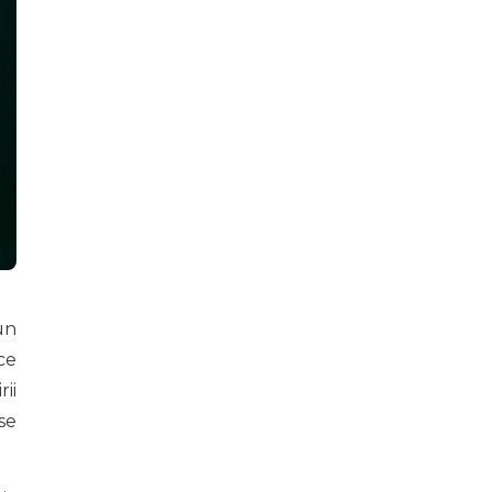
un
ce
ii
se