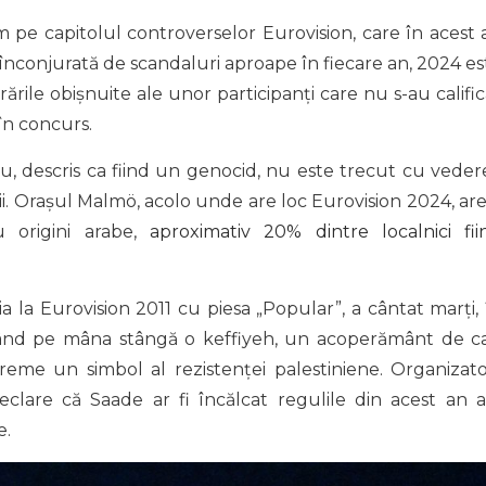
e capitolul controverselor Eurovision, care în acest 
înconjurată de scandaluri aproape în fiecare an, 2024 es
ările obișnuite ale unor participanți care nu s-au calific
 în concurs.
iu, descris ca fiind un genocid, nu este trecut cu veder
i. Orașul Malmö, acolo unde are loc Eurovision 2024, are
u origini arabe,
aproximativ 20% dintre localnici fii
 la Eurovision 2011 cu piesa „Popular”, a cântat marți, 
rtând pe mâna stângă o keffiyeh, un acoperământ de c
vreme un simbol al rezistenței palestiniene. Organizator
declare că Saade ar fi încălcat regulile din acest an a
e.