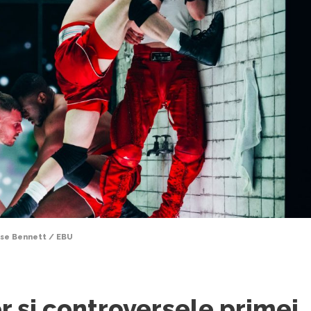
uise Bennett / EBU
 și controversele primei