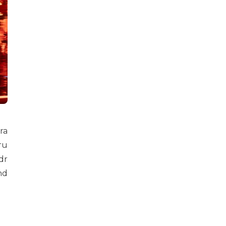
ra
ru
dr
nd