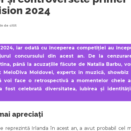
ision 2024
in
de citit
2024, iar odată cu începerea competiției au încep
jurul concursului din acest an. De la cenzurar
stina, până la acuzațiile făcute de Natalia Barbu, v
nt MeloDiva Moldovei, expertx în muzică, showbiz 
 vă voi face o retrospectivă a momentelor cheie a
 fost celebrată diversitatea, iubirea și identități
 mai apreciați
e reprezintă Irlanda în acest an, a avut probabil cel m