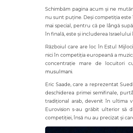
Schimbăm pagina acum și ne mutăm p
nu sunt puține. Deși competiția este 
mai special, pentru că pe lângă supăr
în finală, este și includerea Israelului
Războiul care are loc în Estul Mijloc
nici în competiția europeană a muzici
concentrație mare de locuitori c
musulmani
.
Eric Saade, care a reprezentat Suedia
deschiderea primei semifinale, pu
tradițional arab, devenit în ultima 
Eurovision s-au grăbit ulterior să 
competiției, însă nu au precizat și car