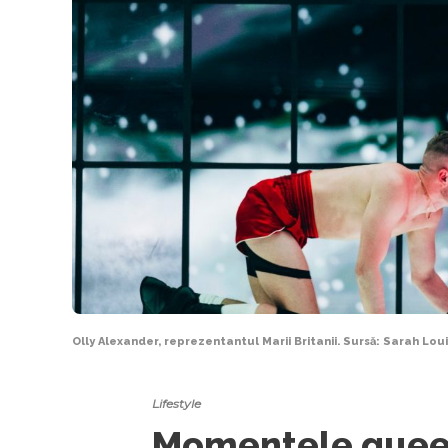
Olly Alexander, reprezentantul Marii Britanii. Sursă: Sarah Lo
Lifestyle
Momentele queer