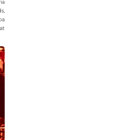
ia
s,
ba
at