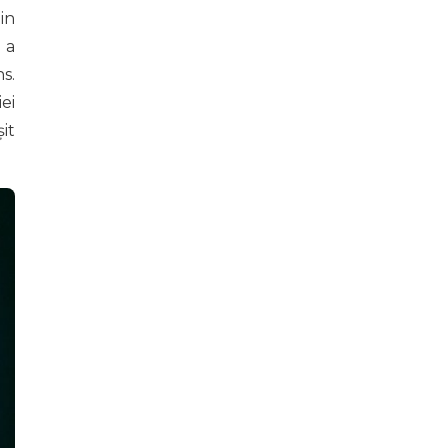
in
 a
s.
ei
it