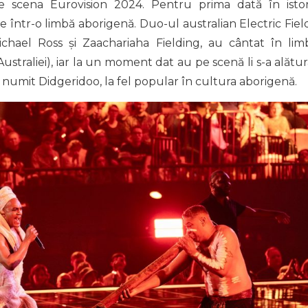
e scena Eurovision 2024. Pentru prima dată în istor
e într-o limbă aborigenă. Duo-ul australian Electric Field
ichael Ross și Zaachariaha Fielding, au cântat în lim
ustraliei), iar la un moment dat au pe scenă li s-a alătur
 numit Didgeridoo, la fel popular în cultura aborigenă.