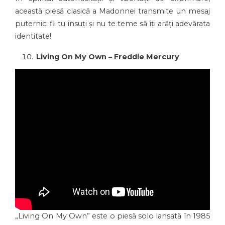
această piesă clasică a Madonnei transmite un mesaj
puternic: fii tu însuți și nu te teme să îți arăți adevărata
identitate!
Living On My Own – Freddie Mercury
„Living On My Own” este o piesă solo lansată în 1985