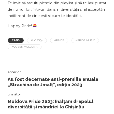
Te invit să asculți piesele din playlist și să te lași purtat
de ritmul lor, într-un dans al diversității și al acceptării,
indiferent de cine ești și cum te identifici.
Happy Pride!
TAGS
#LGBTQ+
#PRIDE
#PRIDE MUSIC
#QUEER MOLDOVA
anterior
Au fost decernate anti-premiile anuale
„Strachina de Jmalț”, ediția 2023
următor
Moldova Pride 2023: Înălțăm drapelul
diversității și mândriei la Chișinău