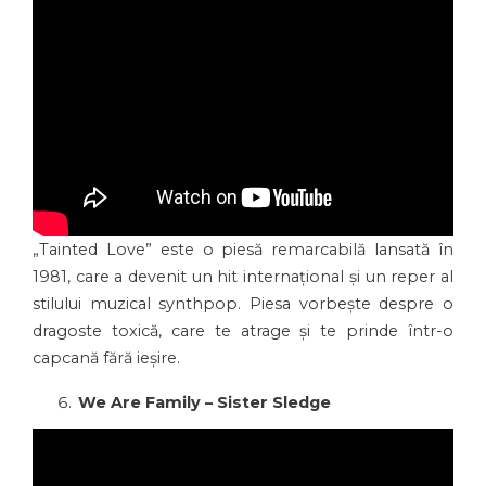
„Tainted Love” este o piesă remarcabilă lansată în
1981, care a devenit un hit internațional și un reper al
stilului muzical synthpop. Piesa vorbește despre o
dragoste toxică, care te atrage și te prinde într-o
capcană fără ieșire.
We Are Family – Sister Sledge