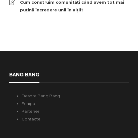
Cum construim comunități când avem tot mai
puțină încredere unii în alții?
BANG BANG
Despre Bang Bang
Echipa
Parteneri
Contacte