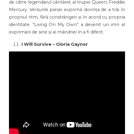
de către legendarul cântăreț al trupei Queen, Freddie
Mercury. Versurile piesei exprimă dorința de a trăi în
propriul ritm, fără constrângeri și în acord cu propria
identitate. “Living On My Own” a devenit un imn al
exprimării de sine și al mândriei în a fi diferit.
I Will Survive – Gloria Gaynor