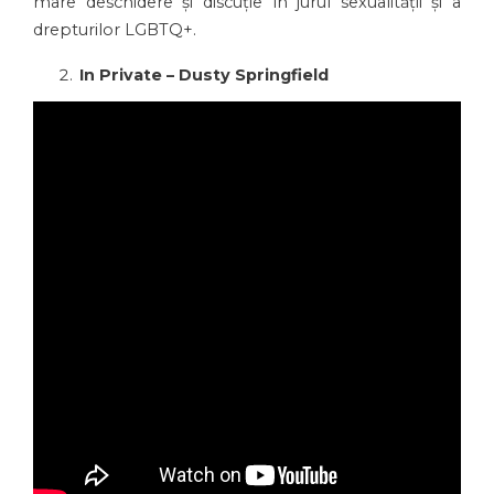
mare deschidere și discuție în jurul sexualității și a
drepturilor LGBTQ+.
In Private – Dusty Springfield