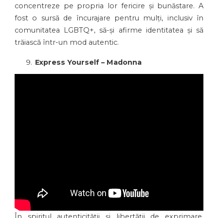
concentreze pe propria lor fericire și bunăstare. A
fost o sursă de încurajare pentru mulți, inclusiv în
comunitatea LGBTQ+, să-și afirme identitatea și să
trăiască într-un mod autentic.
Express Yourself – Madonna
În spiritul autenticității și libertății de exprimare,