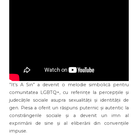
”It’s A Sin” a devenit o melodie simbolică pentru
comunitatea LGBTQ+, cu referințe la percepțiile și
judecățile sociale asupra sexualității și identității de
gen. Piesa a oferit un răspuns puternic și autentic la
constrângerile sociale și a devenit un imn al
exprimării de sine și al eliberării din convențiile
impuse.