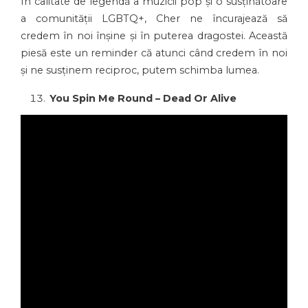
În calitate de legendă a muzicii pop și o susținătoare
a comunității LGBTQ+, Cher ne încurajează să
credem în noi înșine și în puterea dragostei. Această
piesă este un reminder că atunci când credem în noi
și ne susținem reciproc, putem schimba lumea.
You Spin Me Round – Dead Or Alive