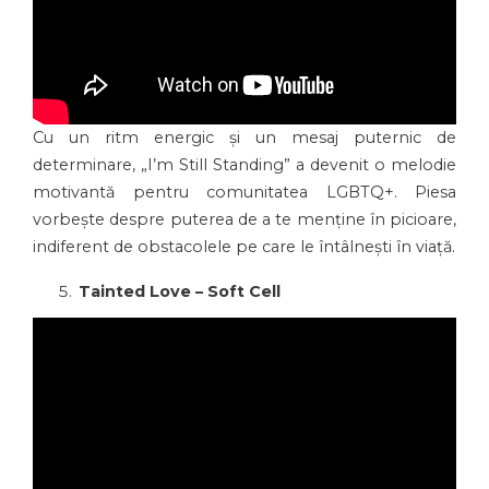
Cu un ritm energic și un mesaj puternic de
determinare, „I’m Still Standing” a devenit o melodie
motivantă pentru comunitatea LGBTQ+. Piesa
vorbește despre puterea de a te menține în picioare,
indiferent de obstacolele pe care le întâlnești în viață.
Tainted Love – Soft Cell