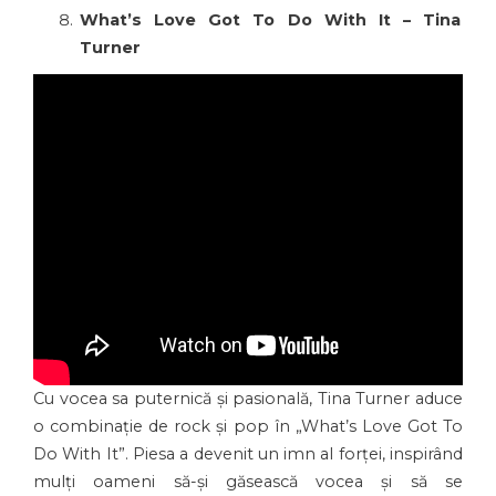
What’s Love Got To Do With It – Tina
Turner
Cu vocea sa puternică și pasională, Tina Turner aduce
o combinație de rock și pop în „What’s Love Got To
Do With It”. Piesa a devenit un imn al forței, inspirând
mulți oameni să-și găsească vocea și să se