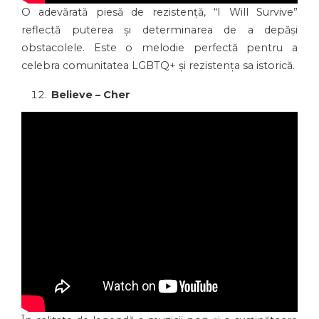
O adevărată piesă de rezistență, “I Will Survive”
reflectă puterea și determinarea de a depăși
obstacolele. Este o melodie perfectă pentru a
celebra comunitatea LGBTQ+ și rezistența sa istorică.
Believe – Cher