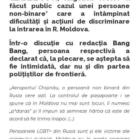
făcut public cazul unei persoane
non-binare* care a întâmpinat
dificultăți și acțiuni de discriminare
la intrarea în R. Moldova.
Într-o discuție cu redacția
Bang
Bang,
persoana respectivă a
declarat că, la plecare, se aștepta să
fie intimidată, dar nu și din partea
polițiștilor de frontieră.
„
Aeroportul Chișinău, o persoană non binară din
Rusia cere azil. La controlul de pașapoarte i se
spune că în Moldova nu mai sunt locuri, îl numesc
„p*daras” și îl impun să semneze hârtia că este de
acord să fie trimis înapoi. (…)
Persoanele LGBT+ din Rusia sunt și ele victime ale