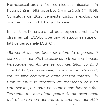
Homosexualitatea a fost considerată infracţiune în
Rusia până în 1993, apoi boală mintală până în 1999.
Constituţia din 2020 defineşte căsătoria exclusiv ca
uniunea dintre un bărbat şi o femeie.
În acest an, Rusia s-a clasat pe antepenultimul loc în
clasamentul ILGA-Europe privind atitudinea statelor
faţă de persoanele LGBTQ+.
*Termenul de non-binar se referă la o persoană
care nu se identifică
exclusiv ca bărbat sau femeie.
Persoanele non-binare se pot identifica ca fiind
atât bărbat, cât și femeie, undeva între cele două,
sau ca fiind complet în afara acestor categorii. În
timp ce mulți se identifică, de asemenea, ca fiind
transsexuali, nu toate persoanele non-binare o fac.
Termenul de non-binar poate fi, de asemenea,
utilizat ca termen generic care cuprinde identități