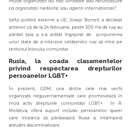
multe organizații au fost lichidate sau recunoscute
ca organizații nedorite, sau agenți internaționali”.
Șeful politicii externe a UE, Josep Borrell, a declarat
anterior că de la 24 februarie, peste 300 mii de ruși au
părăsit țara și s-a arătat îngrijorat de propunerea
unor state de a interzice cetățenilor ruși să intre pe
teritoriul blocului comunitar.
Rusia, la coada clasamentelor
privind respectarea drepturilor
persoanelor LGBT+
În prezent, GDM, una dintre cele mai vechi
organizaţii neguvernamentale care promovează în
mod activ drepturile comunităţii LGBT+ în R.
Moldova, oferă suport inclusiv persoanelor queer
care încearcă să părăsească Rusia și întâmpină
atitudini discriminatoare.