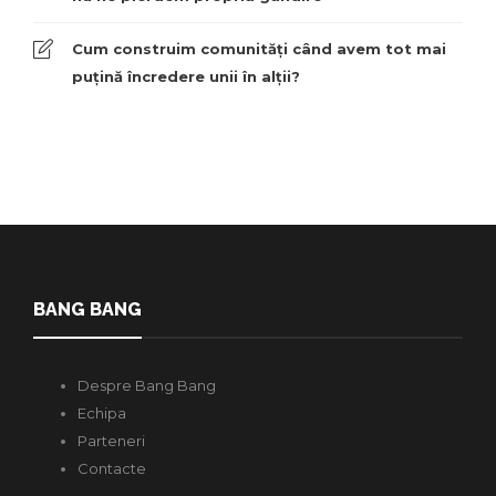
Cum construim comunități când avem tot mai
puțină încredere unii în alții?
BANG BANG
Despre Bang Bang
Echipa
Parteneri
Contacte