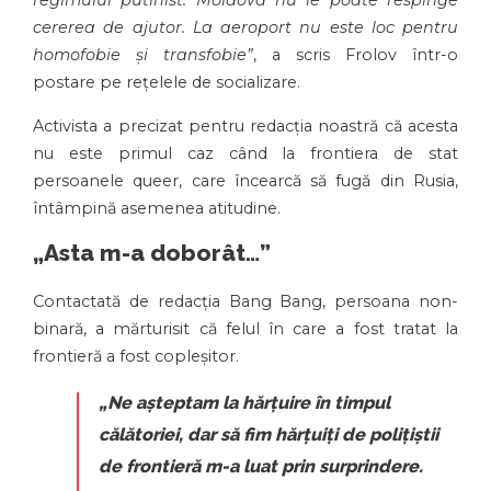
regimului putinist. Moldova nu le poate respinge
cererea de ajutor. La aeroport nu este loc pentru
homofobie și transfobie”
, a scris Frolov într-o
postare pe rețelele de socializare.
Activista a precizat pentru redacția noastră că acesta
nu este primul caz când la frontiera de stat
persoanele queer, care încearcă să fugă din Rusia,
întâmpină asemenea atitudine.
„Asta m-a doborât…”
Contactată de redacția Bang Bang, persoana non-
binară, a mărturisit că felul în care a fost tratat la
frontieră a fost copleșitor.
„
Ne așteptam la hărțuire în timpul
călătoriei, dar să fim hărțuiți de polițiștii
de frontieră m-a luat prin surprindere.