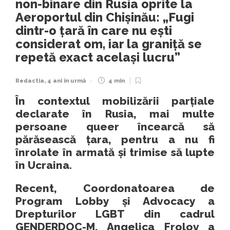
non-binare din Rusia oprite la
Aeroportul din Chișinău: „Fugi
dintr-o țară în care nu ești
considerat om, iar la graniță se
repetă exact același lucru”
Redactia
,
4 ani în urmă
4 min
În contextul mobilizării parțiale
declarate în Rusia, mai multe
persoane queer încearcă să
părăsească țara, pentru a nu fi
înrolate în armată și trimise să lupte
în Ucraina.
Recent,
Coordonatoarea de
Program Lobby și Advocacy a
Drepturilor LGBT din cadrul
GENDERDOC-M,
Angelica Frolov a