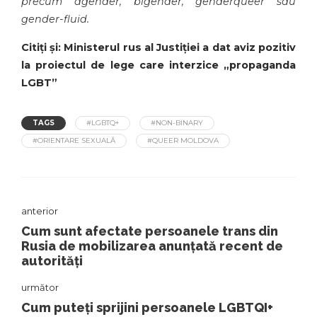
precum agender, bigender, genderqueer sau
gender-fluid.
Citiți și: Ministerul rus al Justiției a dat aviz pozitiv
la proiectul de lege care interzice „propaganda
LGBT”
TAGS
#LGBTQ+
#NON-BINARY
#ORIENTARE SEXUALĂ
#QUEER MOLDOVA
anterior
Cum sunt afectate persoanele trans din
Rusia de mobilizarea anunțată recent de
autorități
următor
Cum puteți sprijini persoanele LGBTQI+