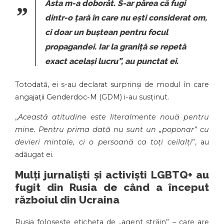
Asta m-a doborât. S-ar părea că fugi
dintr-o țară în care nu ești considerat om,
ci doar un buștean pentru focul
propagandei. Iar la graniță se repetă
exact același lucru”
, au punctat ei.
Totodată, ei s-au declarat surprinși de modul în care
angajații
Genderdoc-M
(GDM) i-au susținut.
„
Această atitudine este literalmente nouă pentru
mine. Pentru prima dată nu sunt un „poponar” cu
devieri mintale, ci o persoană ca toți ceilalți
”, au
adăugat ei.
Mulți jurnaliști și activiști LGBTQ+ au
fugit din Rusia de când a început
războiul din Ucraina
Rusia folosește eticheta de „agent străin” – care are