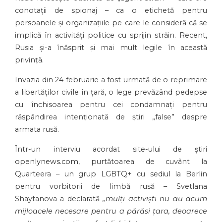
conotații de spionaj – ca o etichetă pentru
persoanele și organizațiile pe care le consideră că se
implică în activități politice cu sprijin străin. Recent,
Rusia și-a înăsprit și mai mult legile în această
privință.
Invazia din 24 februarie a fost urmată de o reprimare
a libertăților civile în țară, o lege prevăzând pedepse
cu închisoarea pentru cei condamnați pentru
răspândirea intenționată de știri „false” despre
armata rusă.
Într-un interviu acordat site-ului de știri
openlynews.com
, purtătoarea de cuvânt la
Quarteera – un grup LGBTQ+ cu sediul la Berlin
pentru vorbitorii de limbă rusă – Svetlana
Shaytanova a declarată
„mulți activiști nu au acum
mijloacele necesare pentru a părăsi țara, deoarece