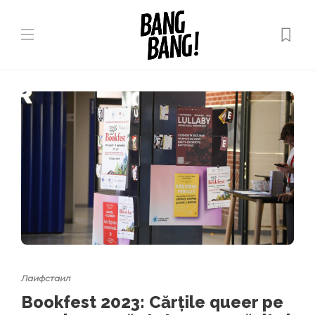
Лаифстаил
Bookfest 2023: Cărțile queer pe