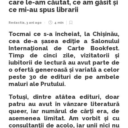
care le-am căutat, ce am găsit și
ce mi-au spus librarii
Redactia
,
3 ani ago
4 min
Tocmai ce s-a încheiat, la Chișinău,
cea de-a șasea ediție a Salonului
Internațional de Carte Bookfest.
Timp de cinci zile, vizitatorii și
iubitorii de lectură au avut parte de
o ofertă generoasă și variată a celor
peste 30 de edituri de pe ambele
maluri ale Prutului.
Totuși, dintre atâtea edituri, doar
patru au avut în vânzare literatură
queer, iar numărul de cărți era, de
asemenea limitat. Am vorbit și cu
consultanții de acolo, iar unii nici nu