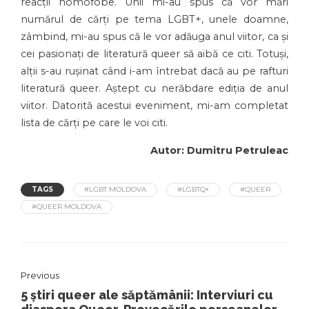
reacții homofobe. Unii mi-au spus că vor mări
numărul de cărți pe tema LGBT+, unele doamne,
zâmbind, mi-au spus că le vor adăuga anul viitor, ca și
cei pasionați de literatură queer să aibă ce citi. Totuși,
alții s-au rușinat când i-am întrebat dacă au pe rafturi
literatură queer. Aștept cu nerăbdare ediția de anul
viitor. Datorită acestui eveniment, mi-am completat
lista de cărți pe care le voi citi.
Autor: Dumitru Petruleac
TAGS
#LGBT MOLDOVA
#LGBTQ+
#QUEER
#QUEER MOLDOVA
Previous
5 știri queer ale săptămânii: Interviuri cu