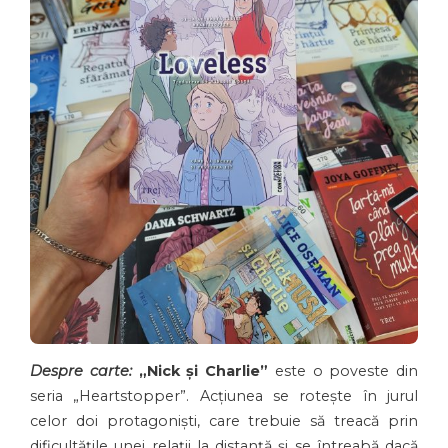
Despre carte:
„Nick și Charlie”
este o poveste din
seria „Heartstopper”. Acțiunea se rotește în jurul
celor doi protagoniști, care trebuie să treacă prin
dificultățile unei relații la distanță și se întreabă dacă