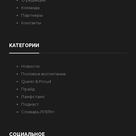
О редакции
Команда
Партнеры
Контакты
КАТЕГОРИИ
Новости
Половое воспитание
Queer & Proud
Прайд
Лаифстаил
Подкаст
Словарь ЛГБТК+
СОЦИАЛЬНОЕ