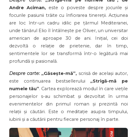
Despre carte:
„Strigă-mă pe numele tău”, de
Andre Aciman,
este o poveste despre jocurile și
focurile pasiunii trăite cu înfiorarea tinereții. Acțiunea
are loc într-un cadru idilic pe țărmul Mediteranei,
unde tânărul Elio îl întâlnește pe Oliver, un universitar
american de aproape 30 de ani. Inițial, cei doi
dezvoltă o relație de prietenie, dar în timp,
sentimentele lor se transformă într-o legătură mai
profundă și pasională.
Despre carte:
„Găsește-mă”,
scrisă de același autor,
este continuarea bestsellerului
„Strigă-mă pe
numele tău”
. Cartea explorează modul în care viețile
personajelor s-au schimbat și dezvoltat în urma
evenimentelor din primul roman și prezintă noi
relații și căutări. Este o meditație asupra timpului,
iubirii și a căutării pentru fiecare personaj în parte.