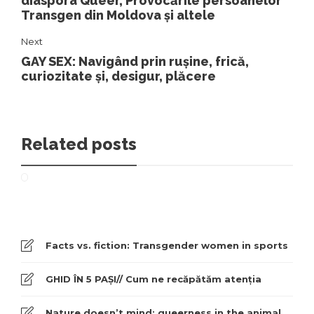
diaspora Queer, Provocările persoanelor
Transgen din Moldova și altele
Next
GAY SEX: Navigând prin rușine, frică,
curiozitate și, desigur, plăcere
Related posts
Facts vs. fiction: Transgender women in sports
GHID ÎN 5 PAȘI// Cum ne recăpătăm atenția
Nature doesn’t mind: queerness in the animal