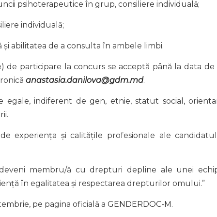
uncii psihoterapeutice în grup, consiliere individuală;
liere individuală;
și abilitatea de a consulta în ambele limbi.
re) de participare la concurs se acceptă până la data d
tronică
anastasia.danilova@gdm.md
.
ale, indiferent de gen, etnie, statut social, orienta
ii.
de experiența și calitățile profesionale ale candidatul
a deveni membru/ă cu drepturi depline ale unei echi
iență în egalitatea și respectarea drepturilor omului.”
tembrie, pe pagina oficială a
GENDERDOC-M
.