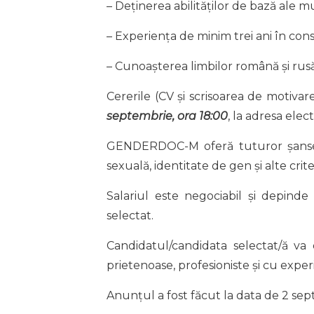
– Deținerea abilităților de bază ale m
– Experiența de minim trei ani în consi
– Cunoașterea limbilor română și rusă 
Cererile (CV și scrisoarea de motiva
septembrie, ora 18:00
, la adresa elec
GENDERDOC-M oferă tuturor șanse eg
sexuală, identitate de gen și alte criter
Salariul este negociabil și depinde 
selectat.
Candidatul/candidata selectat/ă v
prietenoase, profesioniste și cu exper
Anunțul a fost făcut la data de 2 sep