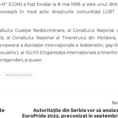
” (GDM) a fost fondat la 8 mai 1998 și este unul dint
movează în mod activ drepturile comunităţii LGBT 
lui Coaliţiei Nediscriminare, al Consiliului Naţional 
 al Consiliului Naţional al Tineretului din Moldova, 
opeană a Asociaţiei internaţionale a lesbienelor, gay-ilo
exualilor), al IGLYO (Organizaţia internaţională a tinerilor
arnsgenderi, și queer.
#QUEER MOLDOVA
Ne
te
Autoritățile din Serbia vor să anule
EuroPride 2022, preconizat în septembr