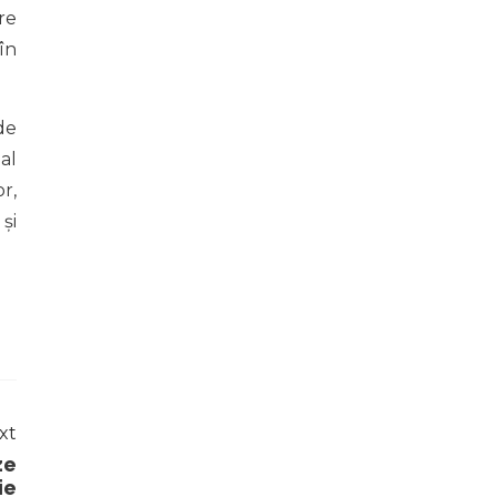
re
în
de
al
r,
 și
xt
ze
ie