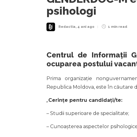
psihologi
Redactia
,
4 ani ago
1 min
read
Centrul de Informații
ocuparea postului vacan
Prima organizație nonguvernamen
Republica Moldova, este în căutare d
„
Cerințe pentru candidați/te:
– Studii superioare de specialitate;
– Cunoașterea aspectelor psihologice 