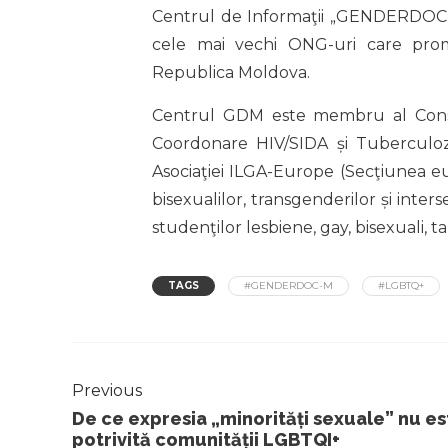
Centrul de Informaţii „GENDERDOC-M
cele mai vechi ONG-uri care pro
Republica Moldova.
Centrul GDM este membru al Consiliu
Coordonare HIV/SIDA și Tuberculoză,
Asociaţiei ILGA-Europe (Secţiunea eur
bisexualilor, transgenderilor și inters
studenţilor lesbiene, gay, bisexuali, t
TAGS
#GENDERDOC-M
#LGBTQ+
Previous
De ce expresia „minorități sexuale” nu es
potrivită comunității LGBTQI+