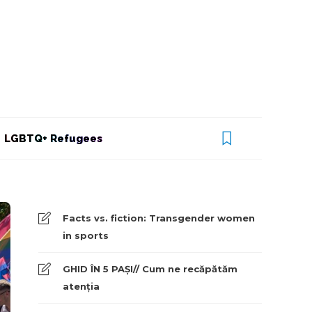
LGBTQ+ Refugees
Facts vs. fiction: Transgender women
in sports
GHID ÎN 5 PAȘI// Cum ne recăpătăm
atenția