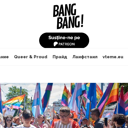
ание
Queer & Proud
Прайд
Лаифстаил
vteme.eu