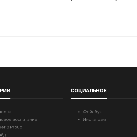
ОРИИ
СОЦИАЛЬНОЕ
вости
Фейсбук
овое воспитание
Инстаграм
er & Proud
айд