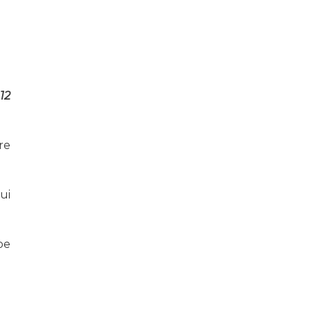
e
12
re
ui
pe