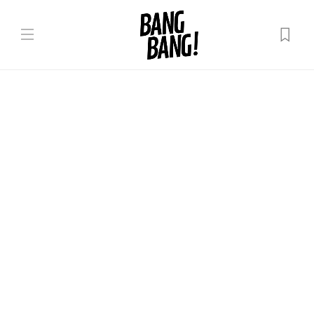
Evenimente
Evenimente pentru ultimele
zile de iarnă