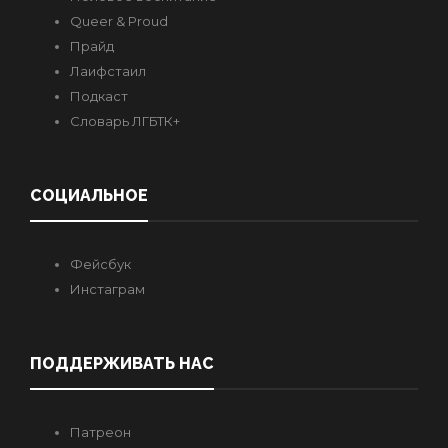
Queer & Proud
Прайд
Лаифстаил
Подкаст
Словарь ЛГБТК+
СОЦИАЛЬНОЕ
Фейсбук
Инстаграм
ПОДДЕРЖИВАТЬ НАС
Патреон