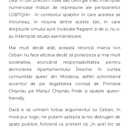
Deși în țări precum rusia sau Georgia s-au întâmplat
numeroase măsuri de represiune ale persoanelor
LGBTQIA+ în contextul spațiilor în care acestea se
întruneau, în niciuna dintre aceste țări, în care
drepturile omului sunt încălcate flagrant zi de zi, nu s-
au întâmplat situații asemănătoare.
Mai mult decât atât, această retorică marca Ion
Ceban nu face altceva decât să polarizeze și mai mult
societatea, aruncând responsabilitatea pentru
demolarea Apartamentului Deschis în curtea
comunității queer din Moldova, astfel schimbând
accentul de pe ilegalitatea comisă de Primăria
Chișinău pe Marșul Chișinău Pride și spațiile queer-
friendly.
Dacă e să urmăm totuși argumentul lui Ceban, în
mod pur logic, ne putem aștepta la noi distrugeri de
spații publice, folosind ca pretext că „în acel loc se