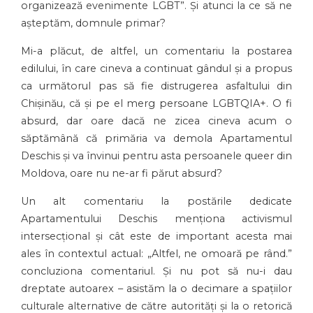
organizează evenimente LGBT”. Și atunci la ce să ne
așteptăm, domnule primar?
Mi-a plăcut, de altfel, un comentariu la postarea
edilului, în care cineva a continuat gândul și a propus
ca următorul pas să fie distrugerea asfaltului din
Chișinău, că și pe el merg persoane LGBTQIA+. O fi
absurd, dar oare dacă ne zicea cineva acum o
săptămână că primăria va demola Apartamentul
Deschis și va învinui pentru asta persoanele queer din
Moldova, oare nu ne-ar fi părut absurd?
Un alt comentariu la postările dedicate
Apartamentului Deschis menționa activismul
intersecțional și cât este de important acesta mai
ales în contextul actual: „Altfel, ne omoară pe rând.”
concluziona comentariul. Și nu pot să nu-i dau
dreptate autoarex – asistăm la o decimare a spațiilor
culturale alternative de către autorități și la o retorică