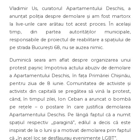
Vladimir Us, curatorul Apartamentului Deschis, a
anunțat poliția despre demolare și am fost martorx
la live-urile care arătau tot acest proces. În același
timp, din partea autorităților municipale,
responsabile de proiectul de reabilitare a spațiului de
pe strada București 68, nu se auzea nimic.
Duminică seara am aflat despre organizarea unui
protest pașnic împotriva actului abuziv de demolare
a Apartamentului Deschis, în fața Primăriei Chișinău,
pentru ziua de 8 iunie. Comunitatea de activiste și
activistx din capitală se pregătea să vină la protest,
când, în timpul zilei, Ion Ceban a aruncat o bombă
pe rețele – o postare în care justifica demolarea
Apartamentului Deschis. Pe lângă faptul că a numit
spațiul respectiv „paragină”, edilul a decis că este
inspirat de la o luni și a motivat demolarea prin faptul
că „în acel loc se desfășurau evenimente LGBT”.