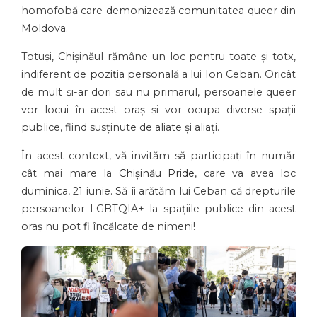
homofobă care demonizează comunitatea queer din
Moldova.
Totuși, Chișinăul rămâne un loc pentru toate și totx,
indiferent de poziția personală a lui Ion Ceban. Oricât
de mult și-ar dori sau nu primarul, persoanele queer
vor locui în acest oraș și vor ocupa diverse spații
publice, fiind susținute de aliate și aliați.
În acest context, vă invităm să participați în număr
cât mai mare la
Chișinău Pride
, care va avea loc
duminica, 21 iunie. Să îi arătăm lui Ceban că drepturile
persoanelor LGBTQIA+ la spațiile publice din acest
oraș nu pot fi încălcate de nimeni!