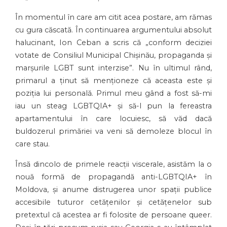
În momentul în care am citit acea postare, am rămas
cu gura căscată. În continuarea argumentului absolut
halucinant, Ion Ceban a scris că „conform deciziei
votate de Consiliul Municipal Chișinău, propaganda și
marșurile LGBT sunt interzise”. Nu în ultimul rând,
primarul a ținut să menționeze că aceasta este și
poziția lui personală. Primul meu gând a fost să-mi
iau un steag LGBTQIA+ și să-l pun la fereastra
apartamentului în care locuiesc, să văd dacă
buldozerul primăriei va veni să demoleze blocul în
care stau.
Însă dincolo de primele reacții viscerale, asistăm la o
nouă formă de propagandă anti-LGBTQIA+ în
Moldova, și anume distrugerea unor spații publice
accesibile tuturor cetățenilor și cetățenelor sub
pretextul că acestea ar fi folosite de persoane queer.