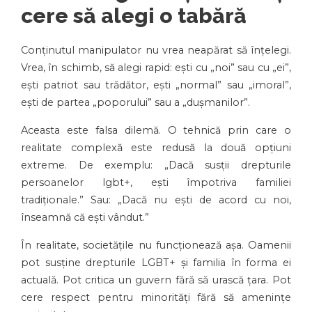
cere să alegi o tabără
Conținutul manipulator nu vrea neapărat să înțelegi.
Vrea, în schimb, să alegi rapid: ești cu „noi” sau cu „ei”,
ești patriot sau trădător, ești „normal” sau „imoral”,
ești de partea „poporului” sau a „dușmanilor”.
Aceasta este falsa dilemă. O tehnică prin care o
realitate complexă este redusă la două opțiuni
extreme. De exemplu: „Dacă susții drepturile
persoanelor lgbt+, ești împotriva familiei
tradiționale.” Sau: „Dacă nu ești de acord cu noi,
înseamnă că ești vândut.”
În realitate, societățile nu funcționează așa. Oamenii
pot susține drepturile LGBT+ și familia în forma ei
actuală. Pot critica un guvern fără să urască țara. Pot
cere respect pentru minorități fără să amenințe