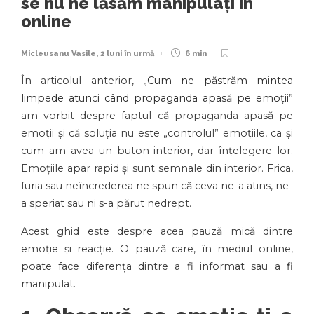
se nu ne lăsăm manipulați în
online
Micleusanu Vasile
,
2 luni în urmă
6 min
În articolul anterior, „
Cum ne păstrăm mintea
limpede atunci când propaganda apasă pe emo
ții
”
am vorbit despre faptul că propaganda apasă pe
emoții și că soluția nu este „controlul” emoțiile, ca și
cum am avea un buton interior, dar înțelegere lor.
Emoțiile apar rapid și sunt semnale din interior. Frica,
furia sau neîncrederea ne spun că ceva ne-a atins, ne-
a speriat sau ni s-a părut nedrept.
Acest ghid este despre acea pauză mică dintre
emoție și reacție. O pauză care, în mediul online,
poate face diferența dintre a fi informat sau a fi
manipulat.