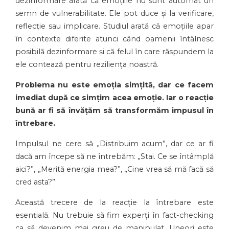
dezinformare arată că emoțiile nu sunt automat un
semn de vulnerabilitate. Ele pot duce și la verificare,
reflecție sau implicare. Studiul arată că emoțiile apar
în contexte diferite atunci când oamenii întâlnesc
posibilă dezinformare și că felul în care răspundem la
ele contează pentru reziliența noastră.
Problema nu este emoția simțită, dar ce facem
imediat după ce simțim acea emoție. Iar o reacție
bună ar fi să învățăm să transformăm impusul în
întrebare.
Impulsul ne cere să „Distribuim acum”, dar ce ar fi
dacă am începe să ne întrebăm: „Stai. Ce se întâmplă
aici?”, „Merită energia mea?”, „Cine vrea să mă facă să
cred asta?”
Această trecere de la reacție la întrebare este
esențială. Nu trebuie să fim experți în fact-checking
ca să devenim mai greu de manipulat. Uneori este