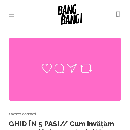
Lumea noastră
GHID ÎN 5 PAȘI// Cum învățăm