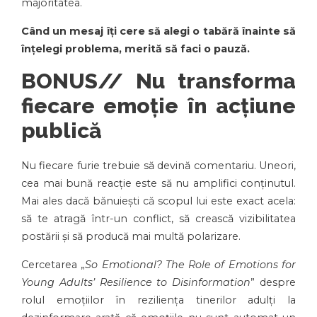
majoritatea.
Când un mesaj îți cere să alegi o tabără înainte să
înțelegi problema, merită să faci o pauză.
BONUS// Nu transforma
fiecare emoție în acțiune
publică
Nu fiecare furie trebuie să devină comentariu. Uneori,
cea mai bună reacție este să nu amplifici conținutul.
Mai ales dacă bănuiești că scopul lui este exact acela:
să te atragă într-un conflict, să crească vizibilitatea
postării și să producă mai multă polarizare.
Cercetarea „
So Emotional? The Role of Emotions for
Young Adults’ Resilience to Disinformation
” despre
rolul emoțiilor în reziliența tinerilor adulți la