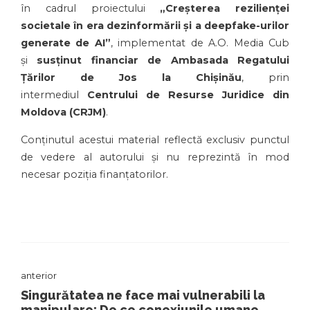
în cadrul proiectului
„Creșterea rezilienței
societale în era dezinformării și a deepfake-urilor
generate de AI”
, implementat de A.O. Media Cub
și
susținut financiar de Ambasada Regatului
Țărilor de Jos la Chișinău
, prin
intermediul
Centrului de Resurse Juridice din
Moldova (CRJM)
.
Conținutul acestui material reflectă exclusiv punctul
de vedere al autorului și nu reprezintă în mod
necesar poziția finanțatorilor.
anterior
Singurătatea ne face mai vulnerabili la
manipulare: De ce conexiunile umane