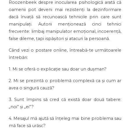
Roozenbeek despre inocularea psihologică arată că
oamenii pot deveni mai rezistenți la dezinformare
dacă învață să recunoască tehnicile prin care sunt
manipulați. Autorii menționează cinci tehnici
frecvente: limbaj manipulator emoțional, incoerență,
false dileme, țapi ispășitori și atacuri la persoană.
Când vezi o postare online, întreabă-te următoarele
întrebări:
1. Mi se oferă o explicație sau doar un dușman?
2. Mi se prezintă o problemă complexă ca și cum ar
avea o singură cauză?
3. Sunt împins să cred că există doar două tabere:
„noi” și „ei”?
4. Mesajul mă ajută să înțeleg mai bine problema sau
mă face să urăsc?