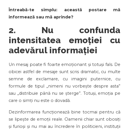
Întreabă-te simplu: această postare mă
informează sau mă aprinde?
2. Nu confunda
intensitatea emoției cu
adevărul informației
Un mesaj poate fi foarte emoționant și totuși fals. De
obicei astfel de mesaje sunt scris dramatic, cu multe
semne de exclamare, cu imagini puternice, cu
formule de tipul „nimeni nu vorbește despre asta”
sau „distribuie până nu se șterge”. Totuși, emoția pe
care o simți nu este o dovadă.
Dezinformarea funcționează bine tocmai pentru că
se lipește de emoții reale. Oamenii chiar sunt obosiți
și furioși și nu mai au încredere în politicieni, instituții