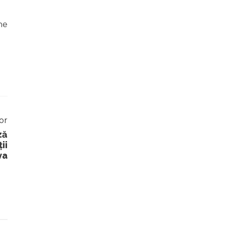
ne
or
ză
ii
va