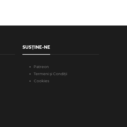
SUSȚINE-NE
Patreon
Termeni și Condiții
Cookies