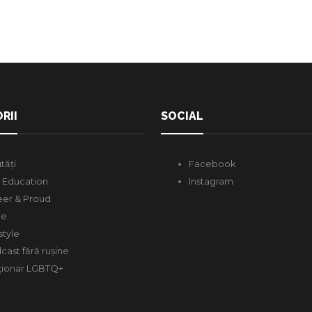
RII
SOCIAL
tăți
Facebook
 Education
Instagram
er & Proud
de
style
cast fără rușine
ționar LGBTQ+