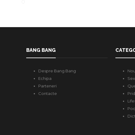
BANG BANG
CATEGO
Despre Bang Bang
Nou
Echipa
Sex
Parteneri
Que
Contacte
Pri
Life
Pod
Dic