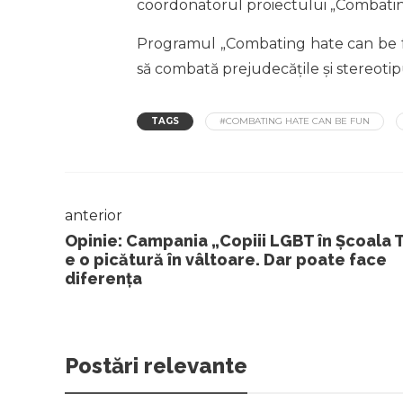
coordonatorul proiectului „Combatin
Programul „Combating hate can be fu
să combată prejudecățile și stereotip
TAGS
#COMBATING HATE CAN BE FUN
anterior
Opinie: Campania „Copiii LGBT în Școala 
e o picătură în vâltoare. Dar poate face
diferența
Postări relevante