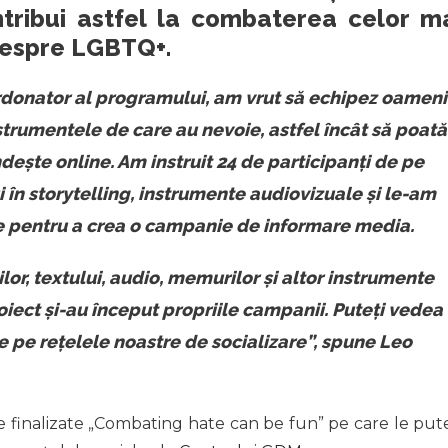
ntribui astfel la combaterea celor m
despre LGBTQ+.
ordonator al programului, am vrut să echipez oameni
strumentele de care au nevoie, astfel încât să poată
dește online. Am instruit 24 de participanți de pe
 în storytelling, instrumente audiovizuale și le-am
re pentru a crea o campanie de informare media.
ilor, textului, audio, memurilor și altor instrumente
roiect și-au început propriile campanii. Puteți vedea
e pe rețelele noastre de socializare”, spune Leo
e finalizate „Combating hate can be fun” pe care le pute