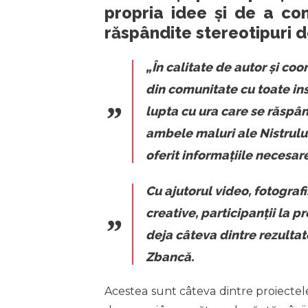
propria idee și de a co
răspândite stereotipuri 
„În calitate de autor și co
din comunitate cu toate in
lupta cu ura care se răspân
ambele maluri ale Nistrului
oferit informațiile necesa
Cu ajutorul video, fotografi
creative, participanții la p
deja câteva dintre rezultat
Zbancă.
Acestea sunt câteva dintre proiectel