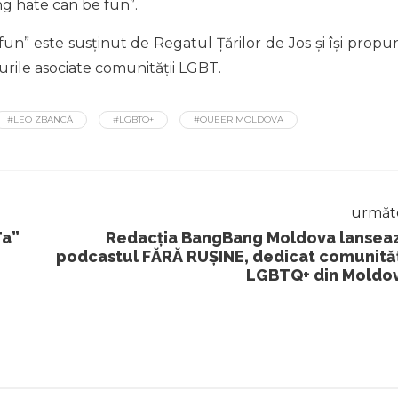
g hate can be fun”.
n” este susținut de Regatul Țărilor de Jos și își propu
urile asociate comunității LGBT.
#LEO ZBANCĂ
#LGBTQ+
#QUEER MOLDOVA
următ
Ta”
Redacția BangBang Moldova lansea
podcastul FĂRĂ RUȘINE, dedicat comunităț
LGBTQ+ din Moldo