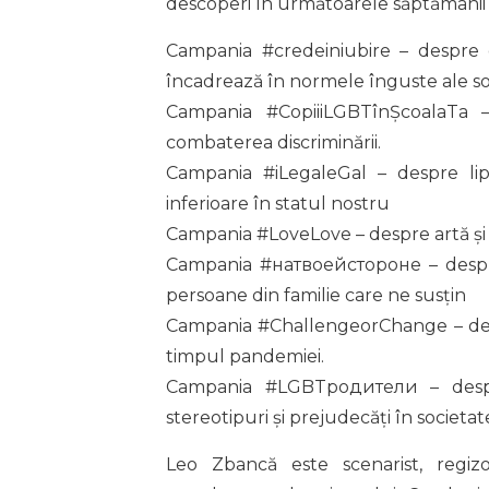
descoperi în următoarele săptămânii p
Campania #credeiniubire – despre 
încadrează în normele înguste ale soc
Campania #CopiiiLGBTînȘcoalaTa –
combaterea discriminării.
Campania #iLegaleGal – despre l
inferioare în statul nostru
Campania #LoveLove – despre artă și a
Campania #натвоейстороне – despre 
persoane din familie care ne susțin
Campania #ChallengeorChange – desp
timpul pandemiei.
Campania #LGBTродители – despr
stereotipuri și prejudecăți în societat
Leo Zbancă este scenarist, regizo