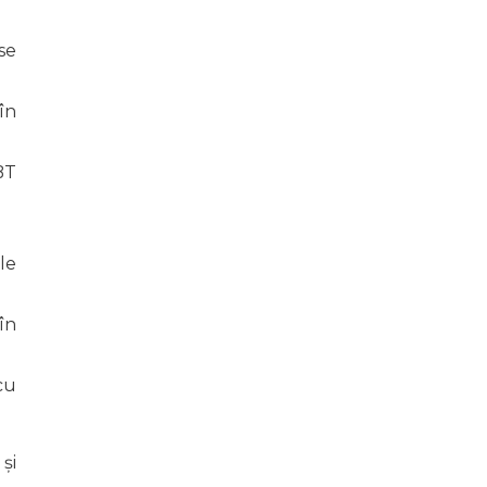
se
în
BT
le
în
cu
și