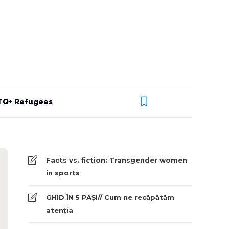
Q+ Refugees
Facts vs. fiction: Transgender women
in sports
GHID ÎN 5 PAȘI// Cum ne recăpătăm
atenția