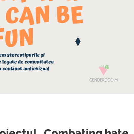
roiectul „Combating hate