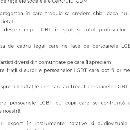
e rețelele sociale ale
Centrului GDM
:
dragostea în care trebuie sa credem chiar dacă nu 
ietății
 despre copii LGBT în școli și rolul profesorilor 
ipsa de cadru legal care ne face pe persoanele LG
rtiști diverși din comunitate pe care îi apreciem
frății și surorile persoanelor LGBT care pot fi prime
re dificultățile prin care au trecut persoanele LGBT 
e persoanele LGBT cu copii care se confruntă 
e noastră.
r, expert în instrumente narative și audiovizuale 