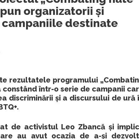
pun organizatorii și
 campaniile destinate
t
ate rezultatele programului „Combati
a constând într-o serie de campanii ca
discriminării și a discursului de ură 
BTQ+.
t de activistul Leo Zbancă și impli
care au avut ocazia de a-și dezvol