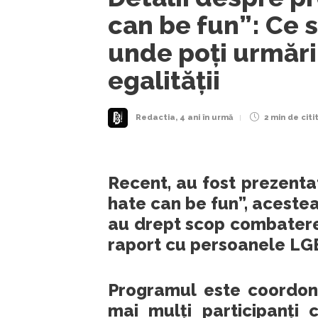
can be fun”: Ce s
unde poți urmări
egalității
Redactia
,
4 ani în urmă
2 min
de citi
Recent, au fost prezent
hate can be fun”, aceste
au drept scop combaterea 
raport cu persoanele LG
Programul este coordona
mai mulți participanți 