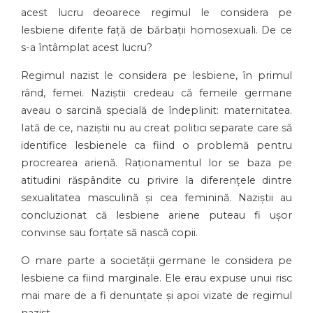
acest lucru deoarece regimul le considera pe
lesbiene diferite față de bărbații homosexuali. De ce
s-a întâmplat acest lucru?
Regimul nazist le considera pe lesbiene, în primul
rând, femei. Naziștii credeau că femeile germane
aveau o sarcină specială de îndeplinit: maternitatea.
Iată de ce, naziștii nu au creat politici separate care să
identifice lesbienele ca fiind o problemă pentru
procrearea arienă. Raționamentul lor se baza pe
atitudini răspândite cu privire la diferențele dintre
sexualitatea masculină și cea feminină. Naziștii au
concluzionat că lesbiene ariene puteau fi ușor
convinse sau forțate să nască copii.
O mare parte a societății germane le considera pe
lesbiene ca fiind marginale. Ele erau expuse unui risc
mai mare de a fi denunțate și apoi vizate de regimul