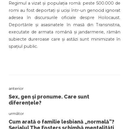
Regimul a vizat și populația romă: peste 500.000 de
romi au fost deportați și uciși într-un genocid ignorat
adesea în discursurile oficiale despre Holocaust.
Deportările și asasinatele în masă din Transnistria,
executate de armata română și jandarmerie, rămân
subiecte dureroase care și astăzi sunt minimizate în
spațiul public.
anterior
Sex, gen și pronume. Care sunt
diferențele?
următor
Cum arată o familie lesbiană „normală”?
Serialul The Fosters schimbă mentalități