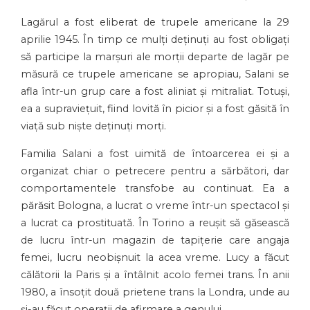
Lagărul a fost eliberat de trupele americane la 29
aprilie 1945. În timp ce mulți deținuți au fost obligați
să participe la marșuri ale morții departe de lagăr pe
măsură ce trupele americane se apropiau, Salani se
afla într-un grup care a fost aliniat și mitraliat. Totuși,
ea a supraviețuit, fiind lovită în picior și a fost găsită în
viață sub niște deținuți morți.
Familia Salani a fost uimită de întoarcerea ei și a
organizat chiar o petrecere pentru a sărbători, dar
comportamentele transfobe au continuat. Ea a
părăsit Bologna, a lucrat o vreme într-un spectacol și
a lucrat ca prostituată. În Torino a reușit să găsească
de lucru într-un magazin de tapițerie care angaja
femei, lucru neobișnuit la acea vreme. Lucy a făcut
călătorii la Paris și a întâlnit acolo femei trans. În anii
1980, a însoțit două prietene trans la Londra, unde au
și-au făcut operații de afirmare a genului.