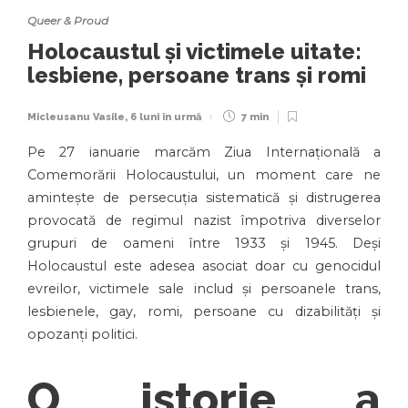
Queer & Proud
Holocaustul și victimele uitate:
lesbiene, persoane trans și romi
Micleusanu Vasile
,
6 luni în urmă
7 min
Pe 27 ianuarie marcăm Ziua Internațională a
Comemorării Holocaustului, un moment care ne
amintește de persecuția sistematică și distrugerea
provocată de regimul nazist împotriva diverselor
grupuri de oameni între 1933 și 1945. Deși
Holocaustul este adesea asociat doar cu genocidul
evreilor, victimele sale includ și persoanele trans,
lesbienele, gay, romi, persoane cu dizabilități și
opozanți politici.
O istorie a