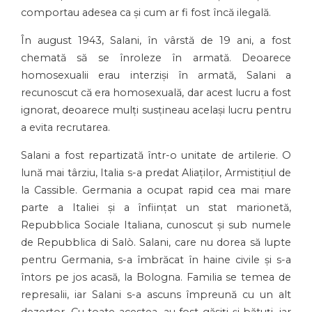
comportau adesea ca și cum ar fi fost încă ilegală.
În august 1943, Salani, în vârstă de 19 ani, a fost
chemată să se înroleze în armată. Deoarece
homosexualii erau interziși în armată, Salani a
recunoscut că era homosexuală, dar acest lucru a fost
ignorat, deoarece mulți susțineau același lucru pentru
a evita recrutarea.
Salani a fost repartizată într-o unitate de artilerie. O
lună mai târziu, Italia s-a predat Aliaților, Armistițiul de
la Cassible. Germania a ocupat rapid cea mai mare
parte a Italiei și a înființat un stat marionetă,
Repubblica Sociale Italiana, cunoscut și sub numele
de Repubblica di Salò. Salani, care nu dorea să lupte
pentru Germania, s-a îmbrăcat în haine civile și s-a
întors pe jos acasă, la Bologna. Familia se temea de
represalii, iar Salani s-a ascuns împreună cu un alt