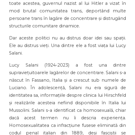
toate acestea, guvernul nazist al lui Hitler a vizat în
mod brutal comunitatea trans, deportând multe
persoane trans în lagăre de concentrare și distrugând
structurile comunitare dinamice.
Dar aceste politici nu au distrus doar idei sau spații.
Ele au distrus vieți. Una dintre ele a fost viața lui Lucy
Salani.
Lucy Salani (1924-2023) a fost una dintre
supraviețuitoarele lagărelor de concentrare. Salani s-a
născut în Fassano, Italia și a crescut sub numele de
Luciano. În adolescență, Salani nu era sigură de
identitatea sa, informațiile despre clinica lui Hirschfeld
și realizările acesteia nefiind disponibile în Italia lui
Mussolini. Salani s-a identificat ca homosexuală, chiar
dacă acest termen nu îi descria experiența.
Homosexualitatea ca infracțiune fusese eliminată din
codul penal italian din 1889, deși fasciștii se