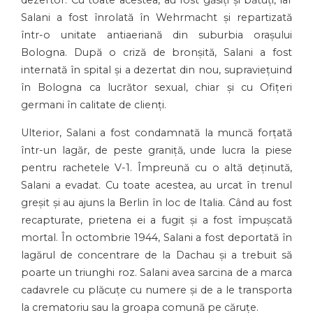
dezertor. Cu toate acestea, au fost găsiți și bătuți, iar
Salani a fost înrolată în Wehrmacht și repartizată
într-o unitate antiaeriană din suburbia orașului
Bologna. După o criză de bronșită, Salani a fost
internată în spital și a dezertat din nou, supraviețuind
în Bologna ca lucrător sexual, chiar și cu Ofițeri
germani în calitate de clienți.
Ulterior, Salani a fost condamnată la muncă forțată
într-un lagăr, de peste graniță, unde lucra la piese
pentru rachetele V-1. Împreună cu o altă deținută,
Salani a evadat. Cu toate acestea, au urcat în trenul
greșit și au ajuns la Berlin în loc de Italia. Când au fost
recapturate, prietena ei a fugit și a fost împușcată
mortal. În octombrie 1944, Salani a fost deportată în
lagărul de concentrare de la Dachau și a trebuit să
poarte un triunghi roz. Salani avea sarcina de a marca
cadavrele cu plăcuțe cu numere și de a le transporta
la crematoriu sau la groapa comună pe căruțe.