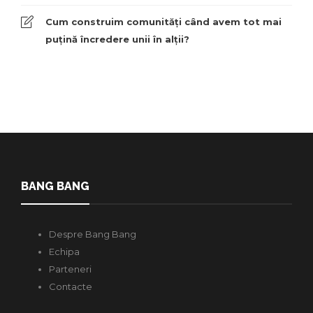
Cum construim comunități când avem tot mai
puțină încredere unii în alții?
BANG BANG
Despre Bang Bang
Echipa
Parteneri
Contacte