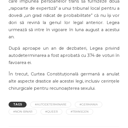
care impunea persoanelor trans să furnizeze două
„rapoarte de expertiză” a unui tribunal local pentru a
dovedi „un grad ridicat de probabilitate” că nu își vor
dori să revină la genul lor legal anterior. Legea
urmează să intre în vigoare în luna august a acestui
an.
După aproape un an de dezbateri, Legea privind
autodeterminarea a fost aprobată cu 374 de voturi în
favoarea ei.
În trecut, Curtea Constituțională germană a anulat
alte aspecte drastice ale acestei legi, inclusiv cerințele
chirurgicale pentru recunoașterea sexului.
TAGS
#AUTODETERMINARE
#GERMANIA
#NON-BINAR
#QUEER
#TRANSGEN