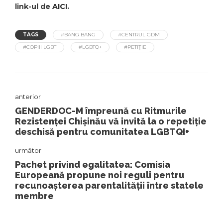
link-ul de
AICI
.
TAGS
#BANG BANG
#CENTRUL GDM
#COPIII LGBT
#LGBTQ+
#PETIȚIE
anterior
GENDERDOC-M împreună cu Ritmurile
Rezistenței Chișinău vă invită la o repetiție
deschisă pentru comunitatea LGBTQI+
următor
Pachet privind egalitatea: Comisia
Europeană propune noi reguli pentru
recunoașterea parentalității între statele
membre