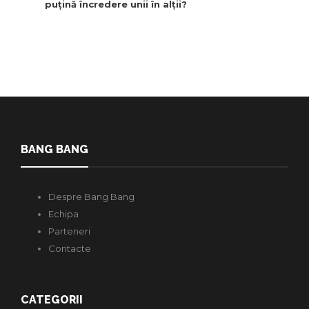
puțină încredere unii în alții?
BANG BANG
Despre Bang Bang
Echipa
Parteneri
Contacte
CATEGORII