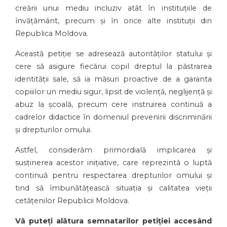
creării unui mediu incluziv atât în instituțiile de
învățământ, precum și în orice alte instituții din
Republica Moldova.
Această petiție se adresează autorităților statului și
cere să asigure fiecărui copil dreptul la păstrarea
identității sale, să ia măsuri proactive de a garanta
copiiilor un mediu sigur, lipsit de violență, neglijență și
abuz la școală, precum cere instruirea continuă a
cadrelor didactice în domeniul prevenirii discriminării
și drepturilor omului.
Astfel, considerăm primordială implicarea și
susținerea acestor inițiative, care reprezintă o luptă
continuă pentru respectarea drepturilor omului și
tind să îmbunătățească situația și calitatea vieții
cetățenilor Republicii Moldova.
Vă puteți alătura semnatarilor petiției accesând