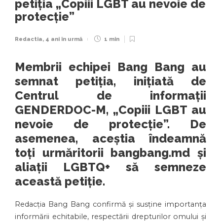
petiția „Copiii LGBT au nevoie de
protecție”
Redactia
,
4 ani în urmă
1 min
Membrii echipei Bang Bang au
semnat petiția, inițiată de
Centrul de informații
GENDERDOC-M, „Copiii LGBT au
nevoie de protecție”. De
asemenea, aceștia îndeamnă
toți urmăritorii bangbang.md și
aliații LGBTQ+ să semneze
această petiție.
Redacția Bang Bang confirmă și susține importanța
informării echitabile, respectării drepturilor omului și