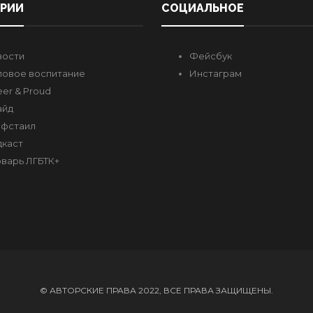
ОРИИ
СОЦИАЛЬНОЕ
вости
Фейсбук
овое воспитание
Инстаграм
er & Proud
айд
фстаил
каст
варь ЛГБТК+
© АВТОРСКИЕ ПРАВА 2022, ВСЕ ПРАВА ЗАЩИЩЕНЫ.