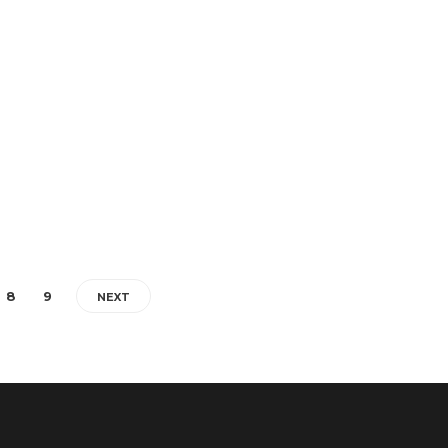
Redactia
,
4 ani ago
9 min
read
Jurnalismul pare a fi o profesie condusă de principiul să ai
grijă de aproapele tău – informațional, neutru și obiectiv….
8
9
NEXT