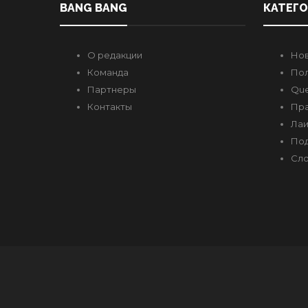
BANG BANG
КАТЕГ
О редакции
Но
Команда
Пол
Партнеры
Que
Контакты
Пр
Лаи
Под
Сло