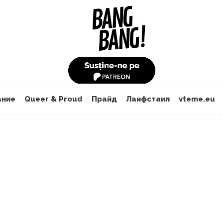
ание
Queer & Proud
Прайд
Лаифстаил
vteme.eu
În lume
Un an de la invazia rusă: Cum