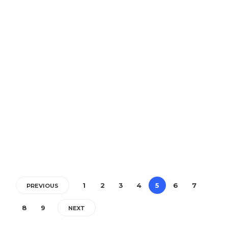
Lumea noastră
Ai curajul să mă auzi, când
strig că vreau dreptate?
Redactia
,
3 ani ago
2 min
Eu sunt aici un om. Eu sunt, cu o mie de ani în urmă, un vultur. Eu
sunt, Înainte de…
1
2
3
4
5
6
7
PREVIOUS
8
9
NEXT