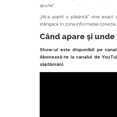
spune”.
„Mi-a șoptit o păsărică” vine exact
stângace în zona informației corecte, 
Când apare și unde î
Show-ul este disponibil pe cana
Abonează-te la canalul de YouTu
săptămâni.