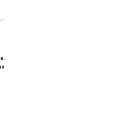
or
s.
uă