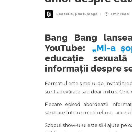
Redactia
,
9 de luni ago
2 min
read
Bang Bang lanse
YouTube:
„Mi-a șo
educație sexual
informații despre se
Formatul este simplu: doi invitați tre
sunt adevărate sau doar mituri. Cine
Fiecare episod abordează informații
sănătate într-un mod relaxat, accesib
Scopul show-ului este să-i ajute pe 