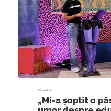
Moldova
„Mi-a șoptit o p
umor despre edu