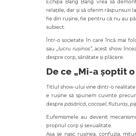
Echipa Bang Bang vrea să demonte
relațiile, dar și să oferim răspunsuri
fie din rușine, fie pentru că nu au pă
subiect.
Într-o societate în care încă mai 
sau
„lucru rușinos”
, acest show înce
despre corp, sănătate și plăcere.
De ce „Mi-a șoptit o
Titlul show-ului vine dintr-o realitate
e rușine să spunem cuvinte prec
despre
păsărică
,
cocoșel
,
fluturaș
,
pi
Eufemismele au devenit mecanismul 
propriul corp și sexualitate.
Așa se nasc rușinea, confuzia, mituri