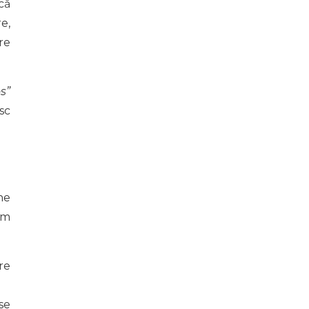
că
e,
re
s”
sc
 ne
im
re
se