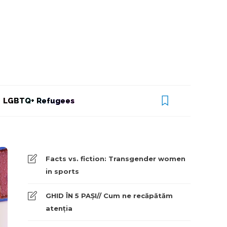
LGBTQ+ Refugees
Facts vs. fiction: Transgender women
in sports
GHID ÎN 5 PAȘI// Cum ne recăpătăm
atenția