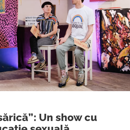
ăsărică”: Un show cu
cație sexuală