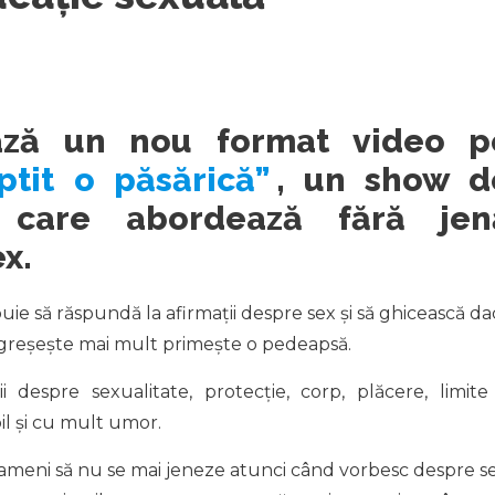
ază un nou format video p
ptit o păsărică”
, un show d
ă care abordează fără jen
x.
buie să răspundă la afirmații despre sex și să ghicească da
 greșește mai mult primește o pedeapsă.
 despre sexualitate, protecție, corp, plăcere, limite 
il și cu mult umor.
oameni să nu se mai jeneze atunci când vorbesc despre se