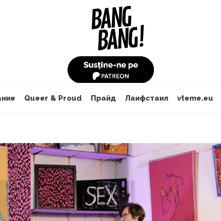
ание
Queer & Proud
Прайд
Лаифстаил
vteme.eu