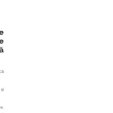
e
e
ă
că
și
x.