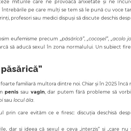
ze miturile care ne provoacă anxietate și ne încur
 la întrebările pe care mulți se tem să le pună cu voce tar
rinți, profesori sau medici dispuși să discute deschis desp
folosim eufemisme precum
„păsărică”
,
„cocoșel”
,
„acolo jo
arcă să aducă sexul în zona normalului. Un subiect fire
 păsărică”
 foarte familiară multora dintre noi. Chiar și în 2025 încă
um
penis
sau
vagin
, dar putem fără probleme să vorb
pi
sau
locul ăla
.
prin care evităm ce e firesc: discuția deschisă desp
le, dar și ideea că sexul e ceva „interzis” și „care nu 