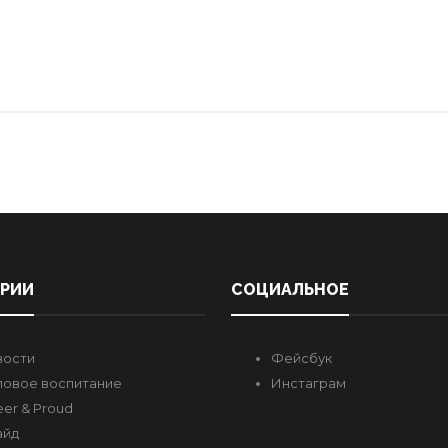
ОРИИ
СОЦИАЛЬНОЕ
вости
Фейсбук
овое воспитание
Инстаграм
er & Proud
айд