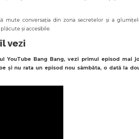
 să mute conversația din zona secretelor și a glumițel
plăcute și accesibile.
l vezi
lul YouTube Bang Bang, vezi primul episod mai jo
be și nu rata un episod nou sâmbăta, o dată la do