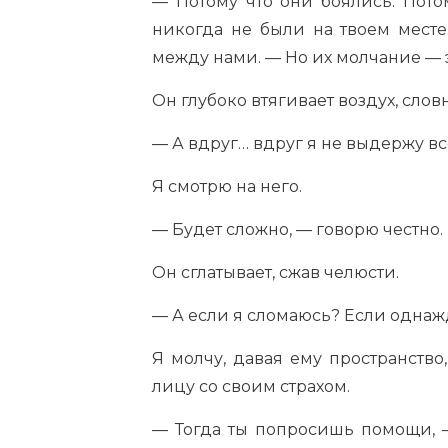
— Потому что они боялись. Потом
никогда не были на твоем месте
между нами. — Но их молчание — эт
Он глубоко втягивает воздух, слов
— А вдруг… вдруг я не выдержу все
Я смотрю на него.
— Будет сложно, — говорю честно.
Он сглатывает, сжав челюсти.
— А если я сломаюсь? Если однаж
Я молчу, давая ему пространство,
лицу со своим страхом.
— Тогда ты попросишь помощи, 