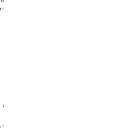
ни
ть
 к
ые