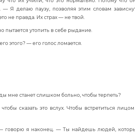
у что их учили, что это нормально. Потому что о
. — Я делаю паузу, позволяя этим словам зависну
о не правда. Их страх — не твой.
но пытается утопить в себе рыдание.
го этого? — его голос ломается.
ды мне станет слишком больно, чтобы терпеть?
 чтобы сказать это вслух. Чтобы встретиться лицом
— говорю я наконец. — Ты найдешь людей, котор