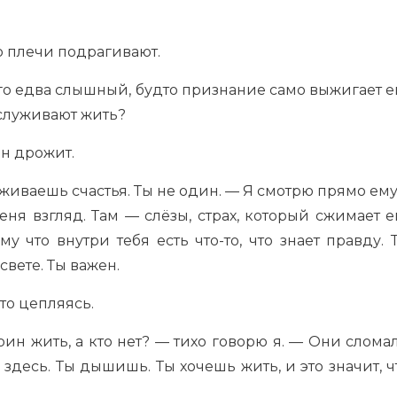
го плечи подрагивают.
его едва слышный, будто признание само выжигает е
заслуживают жить?
Он дрожит.
живаешь счастья. Ты не один. — Я смотрю прямо ему
еня взгляд. Там — слёзы, страх, который сжимает е
у что внутри тебя есть что-то, что знает правду. 
свете. Ты важен.
то цепляясь.
тоин жить, а кто нет? — тихо говорю я. — Они слома
 здесь. Ты дышишь. Ты хочешь жить, и это значит, ч