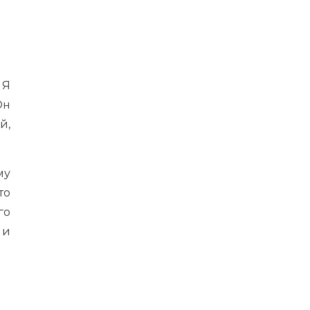
 Я
Он
й,
му
то
го
 и