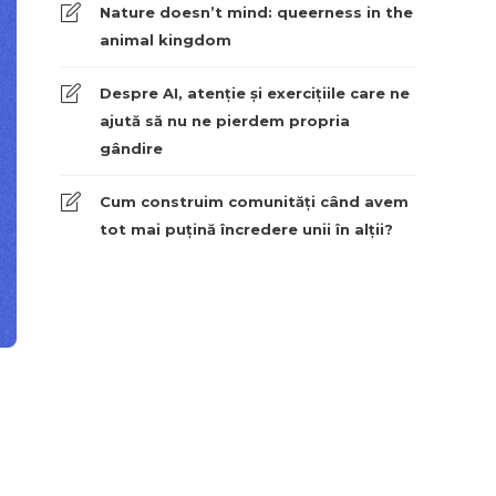
Nature doesn’t mind: queerness in the
animal kingdom
Despre AI, atenție și exercițiile care ne
ajută să nu ne pierdem propria
gândire
Cum construim comunități când avem
tot mai puțină încredere unii în alții?