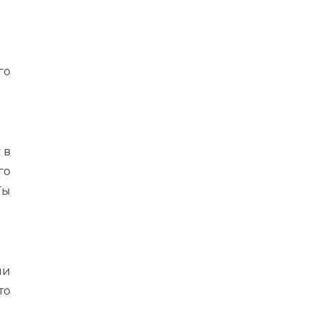
го
 в
го
Ты
ли
то