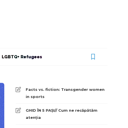
LGBTQ+ Refugees
Facts vs. fiction: Transgender women
in sports
GHID ÎN 5 PAȘI// Cum ne recăpătăm
atenția