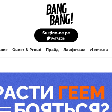
ание
Queer & Proud
Прайд
Лаифстаил
vteme.eu