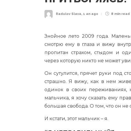
Radulov Slava
,
1 an ago
8 min
read
Знойное лето 2009 года. Малень
смотрю ему в глаза и вижу внут
пропитан страхом, стыдом и оди
через которую никто не может уви
Он сутулится, прячет руки под ст
страшно. Я вижу, как в нем живе
одинок в своих переживаниях, н
мальчика, я хочу сказать ему прав
большая свобода. О том, что он не 
И кстати, этот мальчик – я.