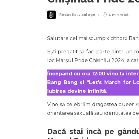
Redactia
,
2 ani ago
1 min
read
Salutare cel mai scumpix cititorx Ba
Ești pregătit să faci parte dintr-un 
loc Marșul Pride Chișinău 2024 la car
Începând cu ora 12:00 vino la inter
Bang Bang și “Let’s March for L
iubirea devine infinită.
Vino să celebrăm dragostea queer și 
orientarea sexuală sau identitatea de
Dacă stai încă pe gândur