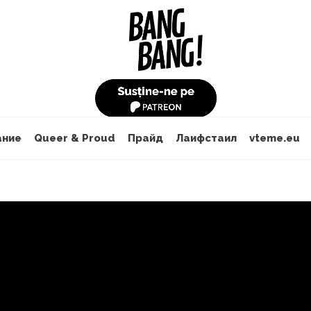
ание
Queer & Proud
Прайд
Лаифстаил
vteme.eu