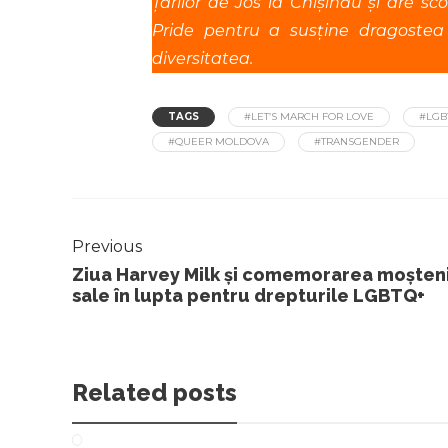
Țărilor de Jos la Chișinău și are 
Pride pentru a susține dragostea
diversitatea.
TAGS
#LET’S MARCH FOR LOVE
#LGB
#QUEER MOLDOVA
#TRANSGENDER
Previous
Ziua Harvey Milk și comemorarea moșteni
sale în lupta pentru drepturile LGBTQ+
Related posts