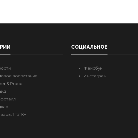
ОРИИ
СОЦИАЛЬНОЕ
вости
Фейсбук
овое воспитание
Инстаграм
er & Proud
айд
фстаил
каст
варь ЛГБТК+