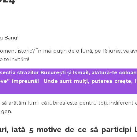
ng Bang!
moment istoric? În mai puțin de o lună, pe 16 iunie, va av
e te invităm!
secția străzilor București și Ismail, alătură-te coloan
ove” împreună! Unde sunt mulți, puterea crește, i
să arătăm lumii că iubirea este pentru toți, indiferent 
 gen.
i, iată 5 motive de ce să participi 