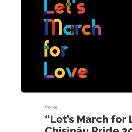
Прайд
“Let’s March for
Chișinău Pride 