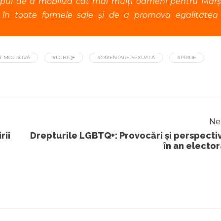
scopul de a mobiliza cât mai mulți oameni pentru Marș
 în toate formele sale și de a promova egalitatea 
T MOLDOVA
#LGBTQ+
#ORIENTARE SEXUALĂ
#PRIDE
Ne
rii
Drepturile LGBTQ+: Provocări și perspecti
în an elector