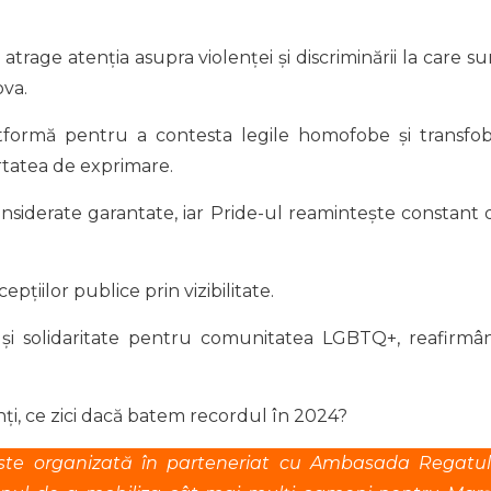
 atrage atenția asupra violenței și discriminării la care su
ova.
atformă pentru a contesta legile homofobe și transfob
rtatea de exprimare.
nsiderate garantate, iar Pride-ul reamintește constant 
pțiilor publice prin vizibilitate.
 și solidaritate pentru comunitatea LGBTQ+, reafirmâ
nți, ce zici dacă batem recordul în 2024?
ste organizată în parteneriat cu Ambasada Regatul