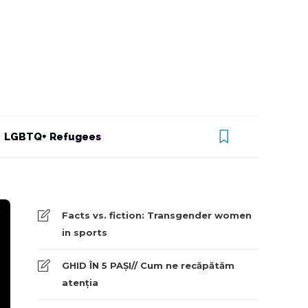
LGBTQ+ Refugees
Facts vs. fiction: Transgender women
in sports
GHID ÎN 5 PAȘI// Cum ne recăpătăm
atenția