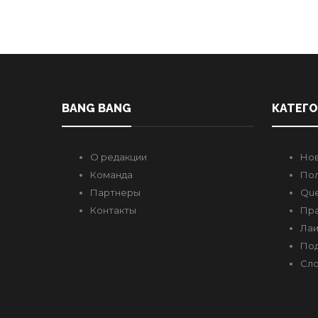
BANG BANG
КАТЕГ
О редакции
Но
Команда
Пол
Партнеры
Que
Контакты
Пр
Лаи
Под
Сло