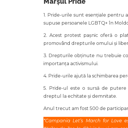
Marșul Pride
1. Pride-urile sunt esențiale pentru a
supuse persoanele LGBTQ+ în Mold
2. Acest protest pașnic oferă o pl
promovând drepturile omului și libe
3. Drepturile obținute nu trebuie co
importanța activismului.
4. Pride-urile ajută la schimbarea perce
5. Pride-ul este o sursă de putere
dreptul la echitate și demnitate.
Anul trecut am fost 500 de participa
*Campania Let’s March for Love e