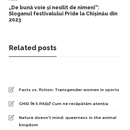
„De bună voie și nesilit de nimeni”:
Sloganul festivalului Pride la Chișinău din
2023
Related posts
Facts vs. fiction: Transgender women in sports
GHID ÎN 5 PAȘI// Cum ne recăpătăm atenția
Nature doesn’t mind: queerness in the animal
kingdom