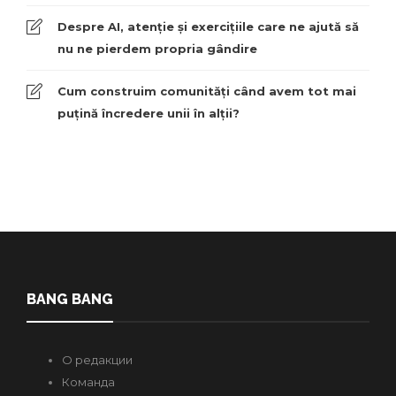
Despre AI, atenție și exercițiile care ne ajută să
nu ne pierdem propria gândire
Cum construim comunități când avem tot mai
puțină încredere unii în alții?
BANG BANG
О редакции
Команда