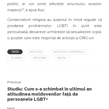
politic, ei vor simți efectele anunțului acestor
inspecții”
, a spus Kuc.
Conservatorii religioși au susținut în mod regulat că
predarea problemelor LGBTI în școli este
periculoasă, deoarece urmărește să sexualizeze copiii,
o poziție care este respinsă de activiști și ONG-uri.
TAGS
#ACTIVIȘTI
#AVOCATUL POPORULUI
#LGBTQ+
#POLONIA
#ȘCOLI
Previous
Studiu: Cum s-a schimbat în ultimul an
atitudinea moldovenilor față de
persoanele LGBT+
Next