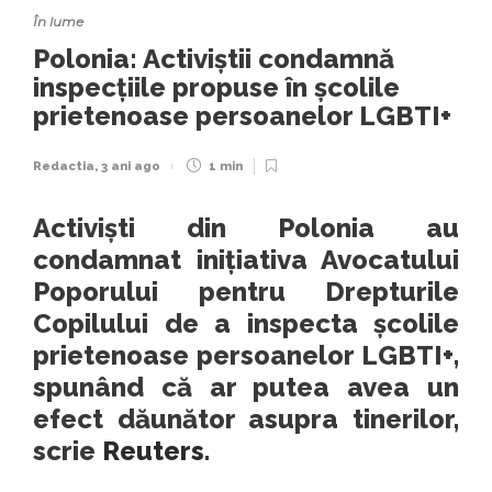
În lume
Polonia: Activiștii condamnă
inspecțiile propuse în școlile
prietenoase persoanelor LGBTI+
Redactia
,
3 ani ago
1 min
Activiști din Polonia au
condamnat inițiativa Avocatului
Poporului pentru Drepturile
Copilului de a inspecta școlile
prietenoase persoanelor LGBTI+,
spunând că ar putea avea un
efect dăunător asupra tinerilor,
scrie
Reuters
.