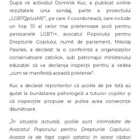
După ce activistul Dominik Kuc, a publicat online
rezultatele unui sondaj, parte a proiectului
„LGBTQplusME
”, pe care îl coordonează, care include
un top 10 al celor mai prietenoase școli pentru
persoanele LGBTI+, avocatul Poporului pentru
Drepturile Copilului, numit de parlament, Mikolaj
Pawlak, a declarat la o conferință a organizațiilor
conservatoare catolice, sub patronajul ministerului
educației că va declanșa inspecții pentru a vedea
„cum se manifestă această prietenie”.
Kuc a declarat reporterilor că școlile de pe listă au
ajutat la bunăstarea psihologică a tuturor copiilor și
că inspecțiile propuse ar putea avea consecințe
dăunătoare.
„În situația actuală, școlile sunt intimidate de
Avocatul Poporului pentru Drepturile Copilului.
Acesta ia de fapt copiii ostatici în acest război