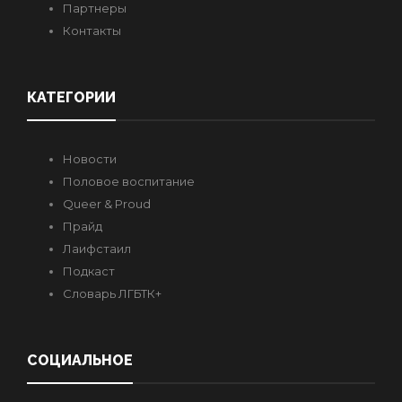
Партнеры
Контакты
КАТЕГОРИИ
Новости
Половое воспитание
Queer & Proud
Прайд
Лаифстаил
Подкаст
Словарь ЛГБТК+
СОЦИАЛЬНОЕ