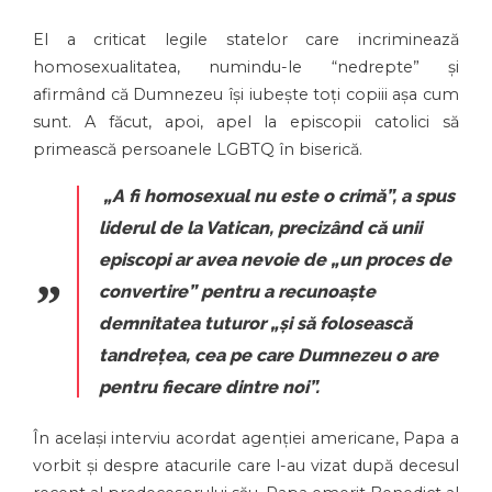
El a criticat legile statelor care incriminează
homosexualitatea, numindu-le “nedrepte” și
afirmând că Dumnezeu își iubește toți copiii așa cum
sunt. A făcut, apoi, apel la episcopii catolici să
primească persoanele LGBTQ în biserică.
„A fi homosexual nu este o crimă”
, a spus
liderul de la Vatican, precizând că unii
episcopi ar avea nevoie de
„un proces de
convertire”
pentru a recunoaște
demnitatea tuturor
„și să folosească
tandrețea, cea pe care Dumnezeu o are
pentru fiecare dintre noi”
.
În același interviu acordat agenției americane, Papa a
vorbit și despre atacurile care l-au vizat după decesul