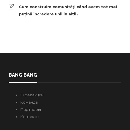
Cum construim comunități când avem tot mai
puțină încredere unii în alții?
BANG BANG
О редакции
Команда
Партнеры
Контакты