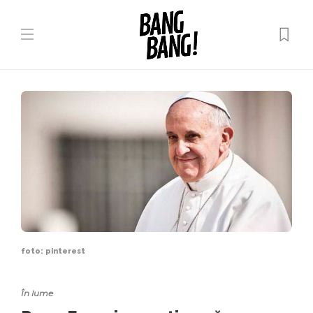
foto: pinterest
În lume