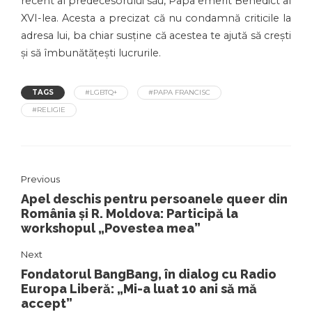
recent al predecesorului său, Papa emerit Benedict al
XVI-lea. Acesta a precizat că nu condamnă criticile la
adresa lui, ba chiar susține că acestea te ajută să crești
și să îmbunătățești lucrurile.
TAGS
#LGBTQ+
#PAPA FRANCISC
#RELIGIE
Previous
Apel deschis pentru persoanele queer din
România și R. Moldova: Participă la
workshopul „Povestea mea”
Next
Fondatorul BangBang, în dialog cu Radio
Europa Liberă: „Mi-a luat 10 ani să mă
accept”