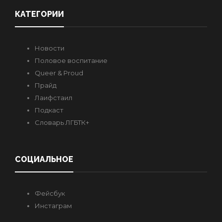
КАТЕГОРИИ
Новости
Половое воспитание
Queer & Proud
Прайд
Лаифстаил
Подкаст
Словарь ЛГБТК+
СОЦИАЛЬНОЕ
Фейсбук
Инстаграм