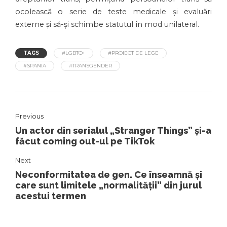
ocolească o serie de teste medicale și evaluări
externe și să-și schimbe statutul în mod unilateral.
TAGS
#LGBTQ+
#PROIECT DE LEGE
#SPANIA
#TRANSGENDER
Previous
Un actor din serialul „Stranger Things” și-a
făcut coming out-ul pe TikTok
Next
Neconformitatea de gen. Ce înseamnă și
care sunt limitele „normalității” din jurul
acestui termen