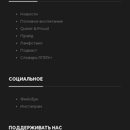
Новости
Половое воспитание
Queer & Proud
Прайд
Лаифстаил
Подкаст
Словарь ЛГБТК+
СОЦИАЛЬНОЕ
Фейсбук
Инстаграм
ПОДДЕРЖИВАТЬ НАС