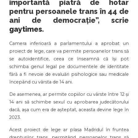
importantă piatră de hotar
pentru persoanele trans în 44 de
ani de democrație”, scrie
gaytimes
.
Camera inferioară a parlamentului a aprobat un
proiect de lege, care va permite persoanelor trans să
se autoidentifice, ceea ce înseamnă că își pot
schimba genul legal pe documentele de identitate
fără a fi nevoie de evaluări psihologice sau medicale
începând cu vârsta de 14 ani.
De asemenea, ar permite copiilor cu vârste între 12 și
14 ani să schimbe sexul cu aprobarea judecătorului
dacă, așa cum era de așteptat, aceasta devine lege în
2023.
Acest proiect de lege ar plasa Madridul în fruntea
drepturilor trans, permițând persoanelor trans să