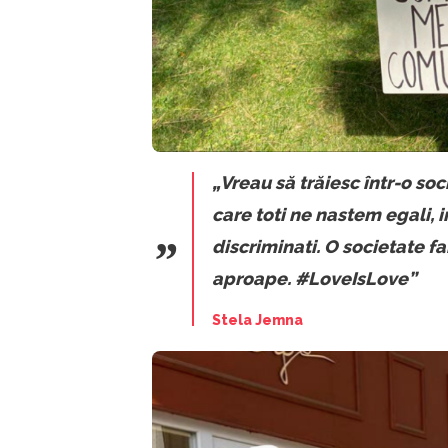
„Vreau să trăiesc într-o soc
care toti ne nastem egali, i
discriminati. O societate fa
aproape. #LoveIsLove”
Stela Jemna