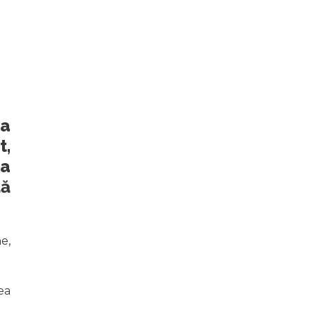
a
t,
ea
dă
e,
ea