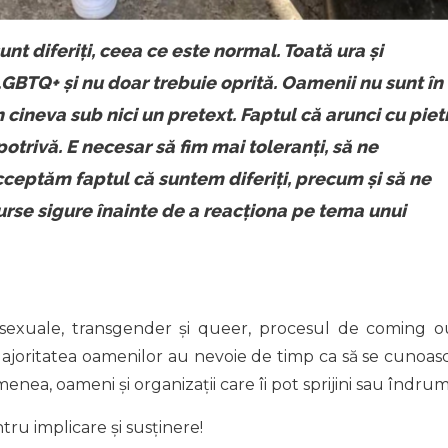
unt diferiți, ceea ce este normal. Toată ura și
GBTQ+ și nu doar trebuie oprită. Oamenii nu sunt în
 cineva sub nici un pretext. Faptul că arunci cu piet
otrivă. E necesar să fim mai toleranți, să ne
cceptăm faptul că suntem diferiți, precum și să ne
urse sigure înainte de a reacționa pe tema unui
isexuale, transgender și queer, procesul de coming o
or. Majoritatea oamenilor au nevoie de timp ca să se cunoasc
emenea, oameni și organizații care îi pot sprijini sau îndrum
tru implicare și susținere!