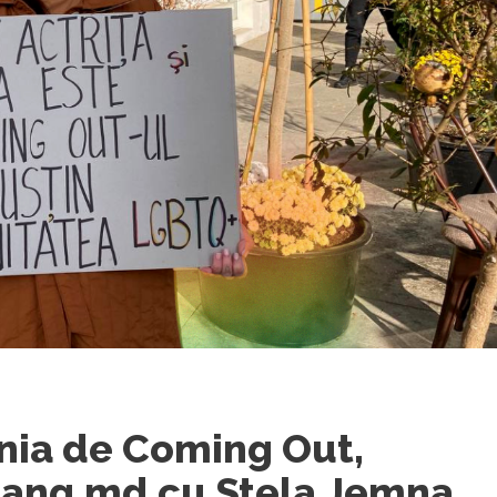
ia de Coming Out,
gbang.md cu Stela Jemna