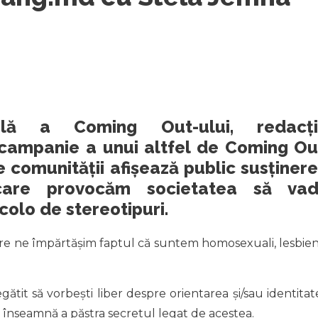
ală a Coming Out-ului, redacți
 campanie a unui altfel de Coming Ou
ele comunității afișează public susținer
șcare provocăm societatea să va
olo de stereotipuri.
re ne împărtășim faptul că suntem homosexuali, lesbien
egătit să vorbești liber despre orientarea și/sau identitat
” înseamnă a păstra secretul legat de acestea.