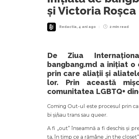
și Victoria Roșca
Redactia
,
4 ani ago
2 min
read
De Ziua Internațion
bangbang.md a inițiat o
prin care aliații și aliat
lor. Prin această mi
comunitatea LGBTQ+ dinc
Coming Out-ul este procesul prin ca
bi și/sau trans sau queer.
A fi „out” înseamnă a fi deschis și pr
ta, în timp ce a rămâne „in the closet