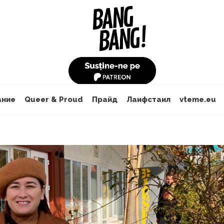
ание
Queer & Proud
Прайд
Лаифстаил
vteme.eu