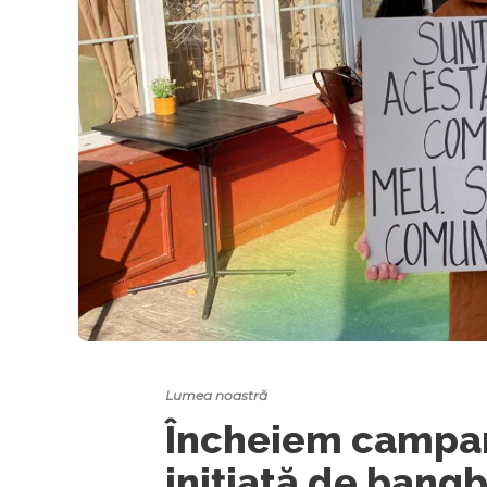
Lumea noastră
Încheiem campan
inițiată de ban