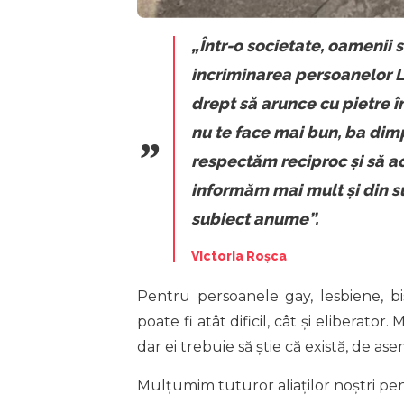
„Într-o societate, oamenii s
incriminarea persoanelor L
drept să arunce cu pietre în
nu te face mai bun, ba dimp
respectăm reciproc și să a
informăm mai mult și din s
subiect anume”.
Victoria Roșca
Pentru persoanele gay, lesbiene, b
poate fi atât dificil, cât și eliberat
dar ei trebuie să știe că există, de as
Mulțumim tuturor aliaților noștri pen