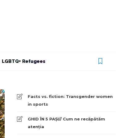
LGBTQ+ Refugees
Facts vs. fiction: Transgender women
in sports
GHID ÎN 5 PAȘI// Cum ne recăpătăm
atenția