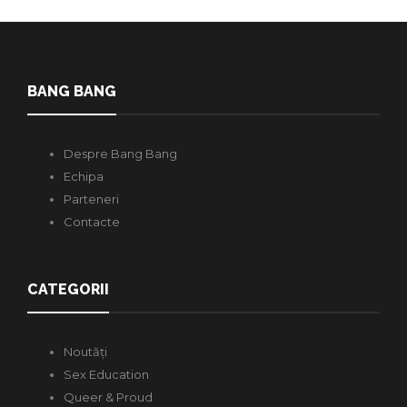
BANG BANG
Despre Bang Bang
Echipa
Parteneri
Contacte
CATEGORII
Noutăți
Sex Education
Queer & Proud