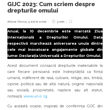
GIJC 2023: Cum scriem despre
drepturile omului
Aliona Ciurca
,
3 ani în urmă
3 min
Anual, la 10 decembrie este marcată Ziua
Internațională a Drepturilor Omului. Data
respectivă marchează aniversarea unuia dintre
cele mai inovatoare angajamente globale din
lume: Declaraţia Universală a Drepturilor Omului.
Acest document consacră drepturile inalienabile la
care fiecare persoană este îndreptăţită ca fiinţă
umană, indiferent de rasă, culoare, religie, sex, limbă,
opinie politică sau de altă natură, origine naţională
sau socială, proprietate, naştere sau alt statut,
notează
www.un.o
rg.
Cu această ocazie, inspirați de conferința GIJC din