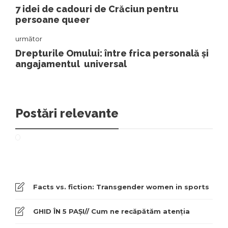
7 idei de cadouri de Crăciun pentru
persoane queer
următor
Drepturile Omului: între frica personală și
angajamentul universal
Postări relevante
Facts vs. fiction: Transgender women in sports
GHID ÎN 5 PAȘI// Cum ne recăpătăm atenția