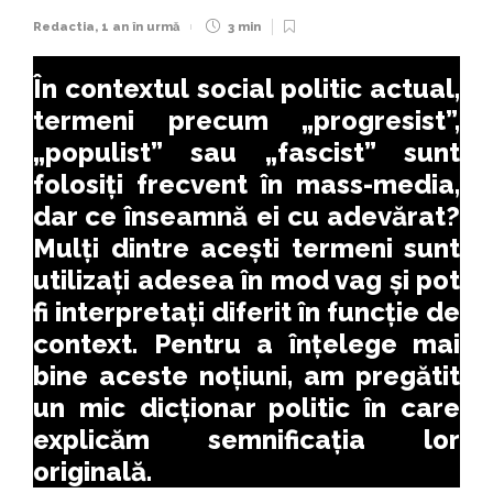
Redactia
,
1 an în urmă
3 min
În contextul social politic actual,
termeni precum „progresist”,
„populist” sau „fascist” sunt
folosiți frecvent în mass-media,
dar ce înseamnă ei cu adevărat?
Mulți dintre acești termeni sunt
utilizați adesea în mod vag și pot
fi interpretați diferit în funcție de
context. Pentru a înțelege mai
bine aceste noțiuni, am pregătit
un mic dicționar politic în care
explicăm semnificația lor
originală.