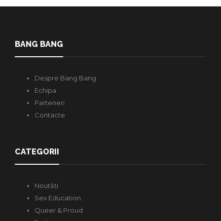
BANG BANG
Despre Bang Bang
Echipa
Parteneri
Contacte
CATEGORII
Noutăți
Sex Education
Queer & Proud