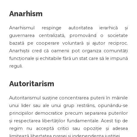
Anarhism
Anarhismul respinge autoritatea ierarhică și
guvernarea centralizată, promovând o societate
bazată pe cooperare voluntară și ajutor reciproc.
Anarhiștii cred că oamenii pot organiza comunități
funcționale și echitabile fără un stat care să le impună
reguli.
Autoritarism
Autoritarismul susține concentrarea puterii în mâinile
unui lider sau ale unui grup restrâns, opunându-se
principiilor democratice precum separarea puterilor
și respectarea libertăților fundamentale. Acest tip de
regim nu acceptă critici sau opoziție și adesea
limitează libertatea presei și independența justiției.