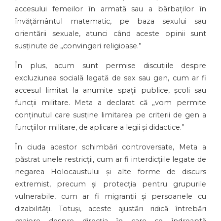
accesului femeilor în armată sau a bărbaților în
învățământul matematic, pe baza sexului sau
orientării sexuale, atunci când aceste opinii sunt
susținute de „convingeri religioase.”
În plus, acum sunt permise discuțiile despre
excluziunea socială legată de sex sau gen, cum ar fi
accesul limitat la anumite spații publice, școli sau
funcții militare. Meta a declarat că „vom permite
conținutul care susține limitarea pe criterii de gen a
funcțiilor militare, de aplicare a legii și didactice.”
În ciuda acestor schimbări controversate, Meta a
păstrat unele restricții, cum ar fi interdicțiile legate de
negarea Holocaustului și alte forme de discurs
extremist, precum și protecția pentru grupurile
vulnerabile, cum ar fi migranții și persoanele cu
dizabilități. Totuși, aceste ajustări ridică întrebări