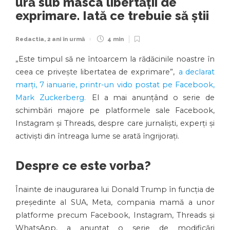
ură sub masca libertății de
exprimare. Iată ce trebuie să știi
Redactia
,
2 ani în urmă
4 min
„Este timpul să ne întoarcem la rădăcinile noastre în
ceea ce privește libertatea de exprimare”,
a declarat
marți, 7 ianuarie, printr-un vido postat pe Facebook,
Mark Zuckerberg.
El a mai anunțând o serie de
schimbări majore pe platformele sale Facebook,
Instagram și Threads, despre care jurnaliști, experți și
activiști din întreaga lume se arată îngrijorați.
Despre ce este vorba?
Înainte de inaugurarea lui Donald Trump în funcția de
președinte al SUA, Meta, compania mamă a unor
platforme precum Facebook, Instagram, Threads și
WhatsApp, a anunțat o serie de modificări