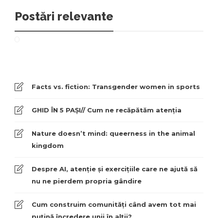
Postări relevante
Facts vs. fiction: Transgender women in sports
GHID ÎN 5 PAȘI// Cum ne recăpătăm atenția
Nature doesn’t mind: queerness in the animal
kingdom
Despre AI, atenție și exercițiile care ne ajută să
nu ne pierdem propria gândire
Cum construim comunități când avem tot mai
puțină încredere unii în alții?