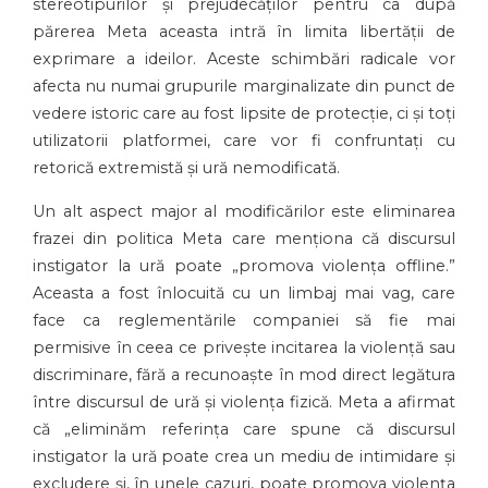
stereotipurilor și prejudecăților pentru ca după
părerea Meta aceasta intră în limita libertății de
exprimare a ideilor. Aceste schimbări radicale vor
afecta nu numai grupurile marginalizate din punct de
vedere istoric care au fost lipsite de protecție, ci și toți
utilizatorii platformei, care vor fi confruntați cu
retorică extremistă și ură nemodificată.
Un alt aspect major al modificărilor este eliminarea
frazei din politica Meta care menționa că discursul
instigator la ură poate „promova violența offline.”
Aceasta a fost înlocuită cu un limbaj mai vag, care
face ca reglementările companiei să fie mai
permisive în ceea ce privește incitarea la violență sau
discriminare, fără a recunoaște în mod direct legătura
între discursul de ură și violența fizică. Meta a afirmat
că „eliminăm referința care spune că discursul
instigator la ură poate crea un mediu de intimidare și
excludere și, în unele cazuri, poate promova violența