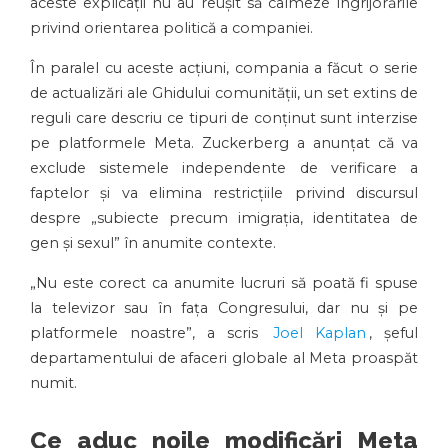
aceste explicații nu au reușit să calmeze îngrijorările
privind orientarea politică a companiei.
În paralel cu aceste acțiuni, compania a făcut o serie
de actualizări ale Ghidului comunității, un set extins de
reguli care descriu ce tipuri de conținut sunt interzise
pe platformele Meta. Zuckerberg a anunțat că va
exclude sistemele independente de verificare a
faptelor și va elimina restricțiile privind discursul
despre „subiecte precum imigrația, identitatea de
gen și sexul” în anumite contexte.
„Nu este corect ca anumite lucruri să poată fi spuse
la televizor sau în fața Congresului, dar nu și pe
platformele noastre”, a scris
Joel Kaplan
, șeful
departamentului de afaceri globale al Meta proaspăt
numit.
Ce aduc noile modificări Meta