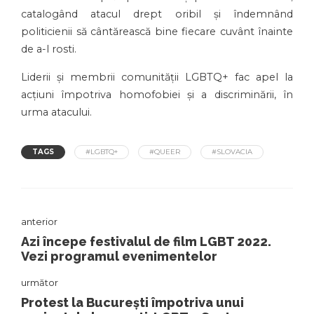
catalogând atacul drept oribil și îndemnând
politicienii să cântărească bine fiecare cuvânt înainte
de a-l rosti.
Liderii și membrii comunității LGBTQ+ fac apel la
acțiuni împotriva homofobiei și a discriminării, în
urma atacului.
TAGS
#LGBTQ+
#QUEER
#SLOVACIA
anterior
Azi începe festivalul de film LGBT 2022.
Vezi programul evenimentelor
următor
Protest la București împotriva unui