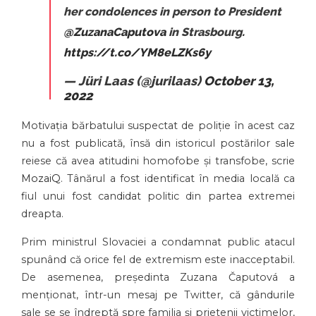
her condolences in person to President
@ZuzanaCaputova
in Strasbourg.
https://t.co/YM8eLZKs6y
— Jüri Laas (@jurilaas)
October 13,
2022
Motivația bărbatului suspectat de poliție în acest caz
nu a fost publicată, însă din istoricul postărilor sale
reiese că avea atitudini homofobe și transfobe, scrie
MozaiQ
. Tânărul a fost identificat în media locală ca
fiul unui fost candidat politic din partea extremei
dreapta.
Prim ministrul Slovaciei a condamnat public atacul
spunând că orice fel de extremism este inacceptabil.
De asemenea, președinta Zuzana Čaputová a
menționat, într-un mesaj pe Twitter, că gândurile
sale se se îndreptă spre familia și prietenii victimelor,