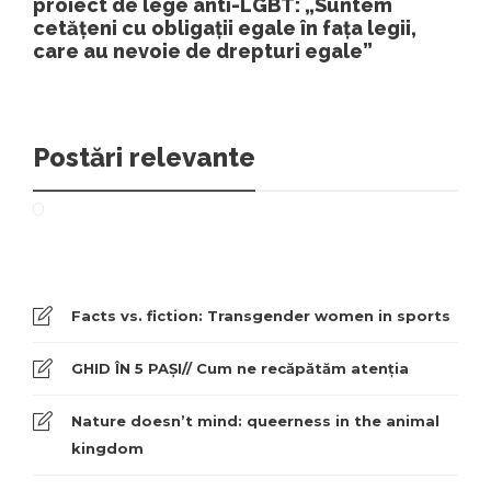
proiect de lege anti-LGBT: „Suntem
cetățeni cu obligații egale în fața legii,
care au nevoie de drepturi egale”
Postări relevante
Facts vs. fiction: Transgender women in sports
GHID ÎN 5 PAȘI// Cum ne recăpătăm atenția
Nature doesn’t mind: queerness in the animal
kingdom