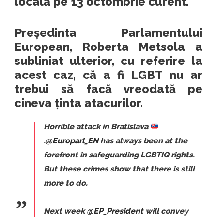
locală pe 13 octombrie curent.
Președinta Parlamentului
European, Roberta Metsola a
subliniat ulterior, cu referire la
acest caz, că a fi LGBT nu ar
trebui să facă vreodată pe
cineva ținta atacurilor.
Horrible attack in Bratislava
.
@Europarl_EN
has always been at the
forefront in safeguarding LGBTIQ rights.
But these crimes show that there is still
more to do.
Next week
@EP_President
will convey