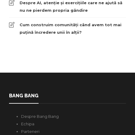
Despre AI, atenție și exercițiile care ne ajută să
nu ne pierdem propria gândire
Cum construim comunități când avem tot mai
puțină încredere unii în alții?
BANG BANG
Despre Bang Bang
Echipa
Parteneri