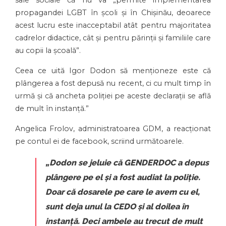
sale sociale că nu va „permite implementarea
propagandei LGBT în școli și în Chișinău, deoarece
acest lucru este inacceptabil atât pentru majoritatea
cadrelor didactice, cât și pentru părinții și familiile care
au copii la școală”.
Ceea ce uită Igor Dodon să menționeze este că
plângerea a fost depusă nu recent, ci cu mult timp în
urmă și că ancheta poliției pe aceste declarații se află
de mult în instanță.”
Angelica Frolov, administratoarea GDM, a reacționat
pe contul ei de facebook, scriind următoarele.
„Dodon se jeluie că GENDERDOC a depus
plângere pe el și a fost audiat la poliție.
Doar că dosarele pe care le avem cu el,
sunt deja unul la CEDO și al doilea în
instanță. Deci ambele au trecut de mult