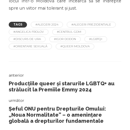
locul într-o Moldovă care încearcă să se îndrepte
spre un viitor mai tolerant și just.
TAGS
#ALEGERI 2024
#ALEGERI PREZIDENTIALE
#ANGELICA FROLOV
#CENTRUL GDM
#DISCURS DE URA
#IGOR DODON
#LGBTQ+
#ORIENTARE SEXUALĂ
#QUEER MOLDOVA
anterior
Producțiile queer și starurile LGBTQ+ au
strălucit la Premiile Emmy 2024
următor
Șeful ONU pentru Drepturile Omului:
„Noua Normalitate” – o amenințare
globală a drepturilor fundamentale