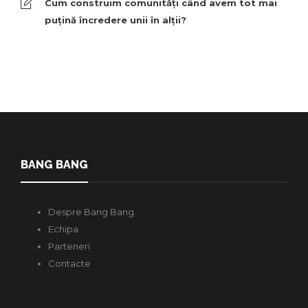
Cum construim comunități când avem tot mai
puțină încredere unii în alții?
BANG BANG
Despre Bang Bang
Echipa
Parteneri
Contacte