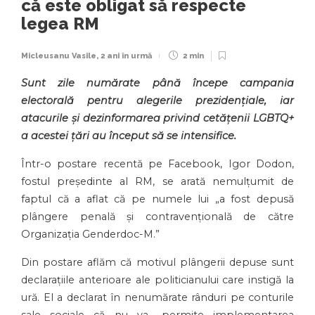
că este obligat să respecte
legea RM
Micleusanu Vasile
,
2 ani în urmă
2 min
Sunt zile numărate până începe campania
electorală pentru alegerile prezidențiale, iar
atacurile și dezinformarea privind cetățenii LGBTQ+
a acestei țări au început să se intensifice.
Într-o postare recentă pe Facebook, Igor Dodon,
fostul președinte al RM, se arată nemulțumit de
faptul că a aflat că pe numele lui „a fost depusă
plângere penală și contravențională de către
Organizația Genderdoc-M.”
Din postare aflăm că motivul plângerii depuse sunt
declarațiile anterioare ale politicianului care instigă la
ură. El a declarat în nenumărate rânduri pe conturile