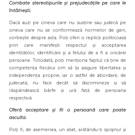
Combate stereotipurile și prejudecățile pe care le
întâlnești.
Dacă auzi pe cineva care nu susține sau judecă pe
cineva care nu se conformează normelor de gen,
vorbește despre asta. Poți oferi o replică politicoasă
prin care manifești respectul și acceptarea
identităților, identificării și a felului de a fi a oricărei
persoane. Totodată, poți menționa faptul că ține de
competența fiecărui om să își asigure libertatea și
independența proprie, iar o astfel de abordare, de
judecată, nu face decât să discrimineze și să
răspândească bârfe și ură față de persoana
respectivă.
Oferă acceptare și fii o persoană care poate
asculta.
Poți fi, de asemenea, un aliat, arătându-ți sprijinul și