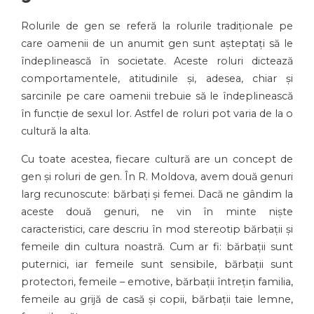
Rolurile de gen se referă la rolurile tradiționale pe
care oamenii de un anumit gen sunt așteptați să le
îndeplinească în societate. Aceste roluri dictează
comportamentele, atitudinile și, adesea, chiar și
sarcinile pe care oamenii trebuie să le îndeplinească
în funcție de sexul lor. Astfel de roluri pot varia de la o
cultură la alta.
Cu toate acestea, fiecare cultură are un concept de
gen și roluri de gen. În R. Moldova, avem două genuri
larg recunoscute: bărbați și femei. Dacă ne gândim la
aceste două genuri, ne vin în minte niște
caracteristici, care descriu în mod stereotip bărbații și
femeile din cultura noastră. Cum ar fi: bărbații sunt
puternici, iar femeile sunt sensibile, bărbații sunt
protectori, femeile – emotive, bărbații întrețin familia,
femeile au grijă de casă și copii, bărbații taie lemne,