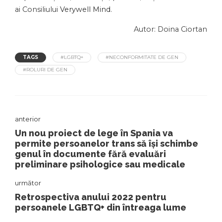
ai Consiliului
Verywell Mind
.
Autor: Doina Ciortan
TAGS
#LGBTQ+
#NECONFORMITATE DE GEN
#ROLURI DE GEN
anterior
Un nou proiect de lege în Spania va
permite persoanelor trans să își schimbe
genul în documente fără evaluări
preliminare psihologice sau medicale
următor
Retrospectiva anului 2022 pentru
persoanele LGBTQ+ din întreaga lume