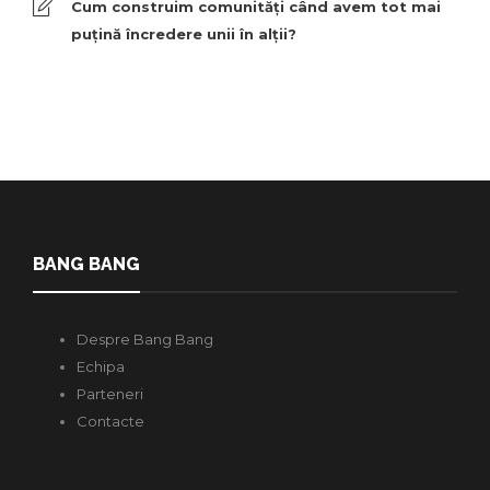
Cum construim comunități când avem tot mai
puțină încredere unii în alții?
BANG BANG
Despre Bang Bang
Echipa
Parteneri
Contacte