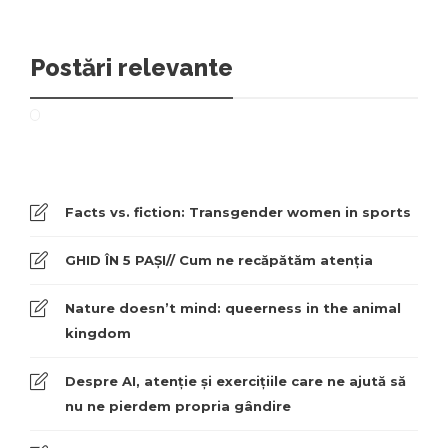
Postări relevante
Facts vs. fiction: Transgender women in sports
GHID ÎN 5 PAȘI// Cum ne recăpătăm atenția
Nature doesn’t mind: queerness in the animal
kingdom
Despre AI, atenție și exercițiile care ne ajută să
nu ne pierdem propria gândire