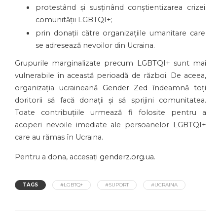
protestând și susținând conștientizarea crizei
comunității LGBTQI+;
prin donații către organizațiile umanitare care
se adresează nevoilor din Ucraina.
Grupurile marginalizate precum LGBTQI+ sunt mai
vulnerabile în această perioadă de război. De aceea,
organizația ucraineană
Gender Zed
îndeamnă toți
doritorii să facă donații și să sprijini comunitatea.
Toate contribuțiile urmează fi folosite pentru a
acoperi nevoile imediate ale persoanelor LGBTQI+
care au rămas în Ucraina.
Pentru a dona, accesați
genderz.org.ua
.
TAGS
#LGBTQ+
#SUPORT
#UCRAINA