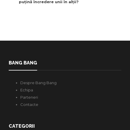
puțină încredere unii în alții?
BANG BANG
Despre Bang Bang
Echipa
Parteneri
Contacte
CATEGORII