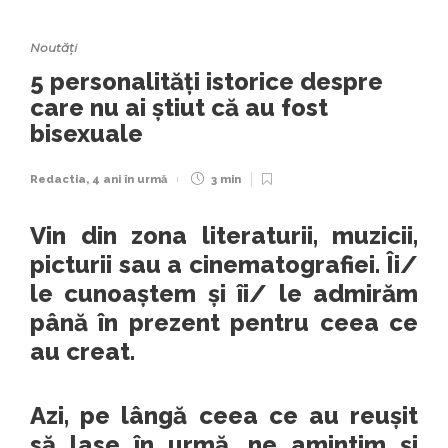
Noutăți
5 personalități istorice despre
care nu ai știut că au fost
bisexuale
Redactia
,
4 ani în urmă
3 min
Vin din zona literaturii, muzicii,
picturii sau a cinematografiei. Îi/
le cunoaștem și îi/ le admirăm
până în prezent pentru ceea ce
au creat.
Azi, pe lângă ceea ce au reușit
să lase în urmă, ne amintim și