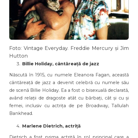
Foto: Vintage Everyday. Freddie Mercury și Jim
Hutton
Billie Holiday, cântăreață de jazz
Născută în 1915, cu numele Eleanora Fagan, această
cântăreață de jazz a devenit celebră cu numele său
de scenă Billie Holiday. Ea a fost o bisexuală declarată,
având relații de dragoste atât cu bărbați, cât și cu și
femei, inclusiv cu actrița de pe Broadway, Tallulah
Bankhead.
Marlene Dietrich, actriță
Dietrich a fost prima actriță în rol principal care a