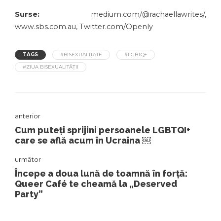
Surse:
medium.com/@rachaellawrites/,
www.sbs.com.au, Twitter.com/Openly
TAGS
#BISEXUALITATE
#LGBTQ+
#ZIUA BISEXUALITĂȚII
anterior
Cum puteți sprijini persoanele LGBTQI+
care se află acum în Ucraina ￼
următor
Începe a doua lună de toamnă în forță:
Queer Café te cheamă la „Deserved
Party”