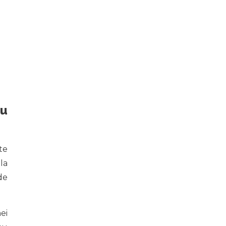
ru
te
la
de
ei