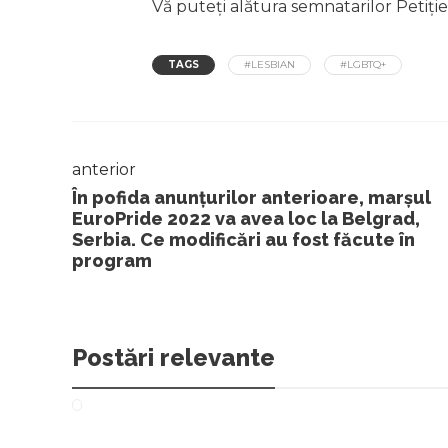
Vă puteți alătura semnatarilor Petiției
TAGS
#LESBIAN
#LGBTQ+
anterior
În pofida anunțurilor anterioare, marșul
EuroPride 2022 va avea loc la Belgrad,
Serbia. Ce modificări au fost făcute în
program
Postări relevante