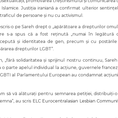
exualității, promovarea creștinismului și comunicarea 
lamice. Justiția iraniană a confirmat ulterior sentințel
traficul de persoane și nu cu activismul.
scris-o pe Sareh drept o „apărătoare a drepturilor omul
re s-a spus că a fost reținută „numai în legătură 
cepută și identitatea de gen, precum și cu postările 
apărarea drepturilor LGBT”.
n, „fără solidaritatea și sprijinul nostru continuu, Sareh 
o parte apelul individual la acțiune, guvernele francez 
LGBTI al Parlamentului European au condamnat acțiuni
să vă alăturați pentru semnarea petiției, distribuiți-o 
semna”, au scris
ELC Eurocentralasian Lesbian Communi