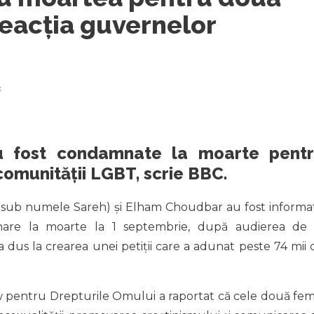
Reacția guvernelor
t
u fost condamnate la moarte pent
l comunității LGBT, scrie BBC.
 sub numele Sareh) și Elham Choudbar au fost informa
nare la moarte la 1 septembrie, după audierea de 
 dus la crearea unei petiții care a adunat peste 74 mii 
w pentru Drepturile Omului a raportat că cele două fem