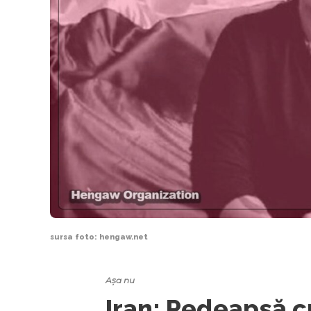
sursa foto: hengaw.net
Așa nu
Iran: Pedeapsă 