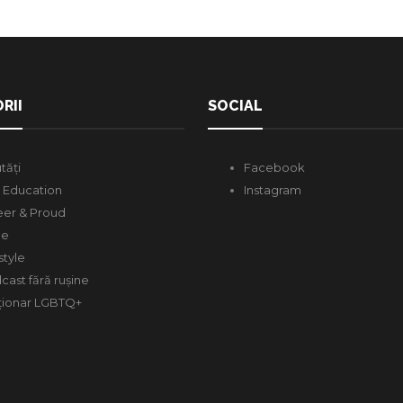
RII
SOCIAL
tăți
Facebook
 Education
Instagram
er & Proud
de
style
cast fără rușine
ționar LGBTQ+