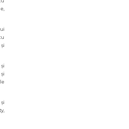
cu
e,
ui
cu
și
și
și
le
și
ty
,