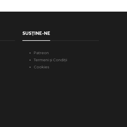
SUSȚINE-NE
Patreon
Termeni și Condiții
Cookies