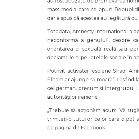
au fost acuzate de promovarea homos
mass-media care se opun Republicii Is
dar a spus că acestea au legătură cu 
Totodată, Amnesty International a de
neconformă a genului”, despre ca
orientarea ei sexuală reală sau per
declarațiile ei pe rețelele sociale în 
Potrivit activistei lesbiene Shadi Ami
Elham ar ajunge să moară”. Lăsând la 
cel german, precum și Intergrupul 
autorităților iraniene.
„Trebuie să acționăm acum! Vă rugăm 
trimiteți-o tuturor celor care o pot 
pe pagina de Facebook.