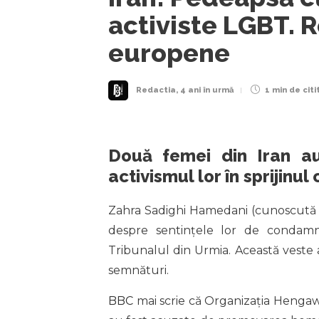
activiste LGBT. 
europene
Redactia
,
4 ani în urmă
1 min
de citi
Două femei din Iran a
activismul lor în sprijinu
Zahra Sadighi Hamedani (cunoscută
despre sentințele lor de condam
Tribunalul din Urmia. Această veste a
semnături.
BBC
mai scrie că Organizația Henga