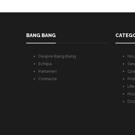
BANG BANG
CATEGO
Despre Bang Bang
Nou
Echipa
Sex
Parteneri
Que
Contacte
Pri
Life
Pod
Dic