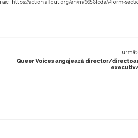
 aici:
https://action.allout.org/en/m/66561cda/#form-secti
următ
Queer Voices angajează director/directoa
executiv