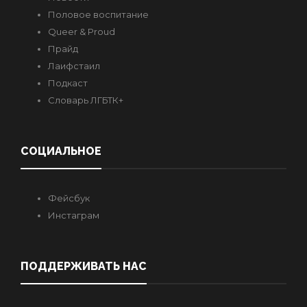
Половое воспитание
Queer & Proud
Прайд
Лаифстаил
Подкаст
Словарь ЛГБТК+
СОЦИАЛЬНОЕ
Фейсбук
Инстаграм
ПОДДЕРЖИВАТЬ НАС