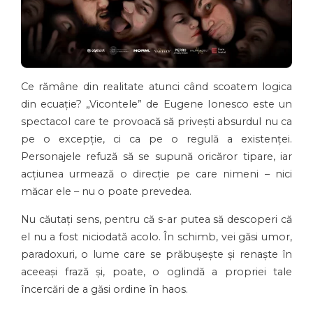
Ce rămâne din realitate atunci când scoatem logica
din ecuație? „Vicontele” de Eugene Ionesco este un
spectacol care te provoacă să privești absurdul nu ca
pe o excepție, ci ca pe o regulă a existenței.
Personajele refuză să se supună oricăror tipare, iar
acțiunea urmează o direcție pe care nimeni – nici
măcar ele – nu o poate prevedea.
Nu căutați sens, pentru că s-ar putea să descoperi că
el nu a fost niciodată acolo. În schimb, vei găsi umor,
paradoxuri, o lume care se prăbușește și renaște în
aceeași frază și, poate, o oglindă a propriei tale
încercări de a găsi ordine în haos.