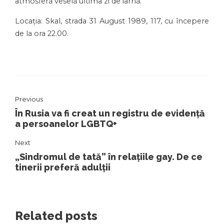
atmosferă veselă ultima zi de iarnă.
Locația: Skal, strada 31 August 1989, 117, cu începere
de la ora 22.00.
Previous
În Rusia va fi creat un registru de evidență
a persoanelor LGBTQ+
Next
„Sindromul de tată” în relațiile gay. De ce
tinerii preferă adulții
Related posts