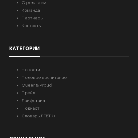
О редакции
Команда
Партнеры
Контакты
КАТЕГОРИИ
Новости
Половое воспитание
Queer & Proud
Прайд
Лаифстаил
Подкаст
Словарь ЛГБТК+