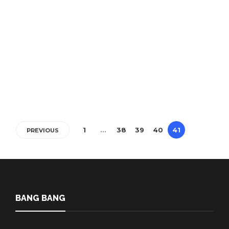
vizibilitatea comunității
LGBTQIA+, la a doua ediție
Redactia
,
4 ani ago
3 min
În perioada 30 iulie – 6 august 2022 a avut loc cea dea doua ediție a
QUEERDOS ACTing UP pentru…
1
…
38
39
40
41
PREVIOUS
BANG BANG