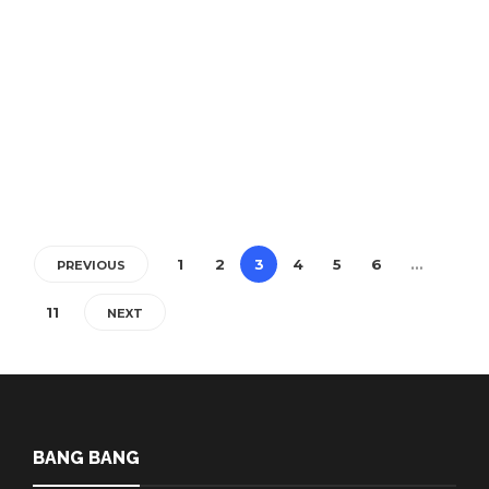
Comemorarea Holocaustului
Albina Ciuprin
,
3 ani ago
2 min
Astăzi, pe 27 ianuarie, e Ziua Internațională a Comemorării
Holocaustului, un moment istoric în care reflectăm asupra
persecuției sistematice și…
1
2
3
4
5
6
…
PREVIOUS
11
NEXT
BANG BANG