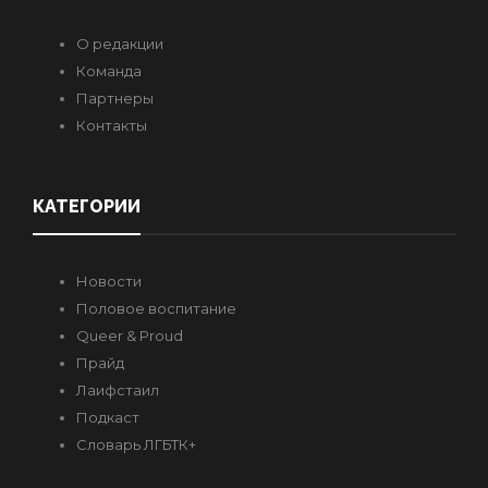
О редакции
Команда
Партнеры
Контакты
КАТЕГОРИИ
Новости
Половое воспитание
Queer & Proud
Прайд
Лаифстаил
Подкаст
Словарь ЛГБТК+