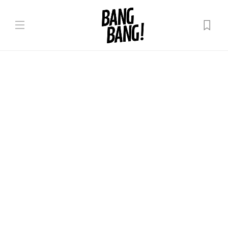
În lume
Amin! Vaticanul