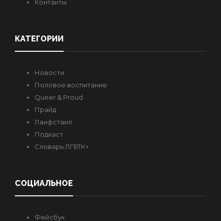
Контакты
КАТЕГОРИИ
Новости
Половое воспитание
Queer & Proud
Прайд
Лаифстаил
Подкаст
Словарь ЛГБТК+
СОЦИАЛЬНОЕ
Фейсбук