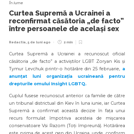
În lume
Curtea Supremă a Ucrainei a
reconfirmat căsătoria „de facto”
între persoanele de același sex
Redactia
,
5 de luni ago
2 min
Curtea Supremă a Ucrainei a recunoscut oficial
căsătoria „de facto” a activiștilor LGBT Zoryan Kis și
Tymur Levchuk printr-o hotărâre din 25 februarie,
a
anunțat luni organizația ucraineană pentru
drepturile omului Insight LGBTQ.
Cuplul fusese recunoscut anterior ca familie de către
un tribunal districtual din Kiev în luna iunie, iar Curtea
Supremă a confirmat această decizie în fața unui
recurs formulat împotriva acesteia de mișcarea
conservatoare Vsi Razom (Toți împreună). Hotărârea
este prima de acest gen din Ucraina, unde, conform