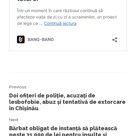
Previous
Doi ofițeri de poliție, acuzați de
lesbofobie, abuz și tentativă de extorcare
în Chișinău
Next
Bărbat obligat de instanță să plătească
peste 31.000 de lei pentru insulte și