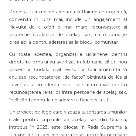
Procesul Ucrainei de aderarea la Uniunea Europeană,
convenită în luna mai, include un angajament al
Kievului de a oferi o mai mare recunoaștere și
protecție cuplurilor de același sex, ca o condiție
prealabilă pentru aderarea sa la blocul comunitar.
Cu toate acestea, organizațiile ucrainene pentru
drepturile omului au avertizat în februarie că un nou
proiect al Codului civil revizuit al țării amenința să
anuleze recunoașterea „de facto” obținută de Kis și
Levchuk și nu oferea nicio cale alternativă pentru
recunoașterea relațiilor între persoane de același sex,
încălcând cerințele de aderare a Ucrainei la UE.
Un proiect de lege care vizează autorizarea uniunilor
civile pentru cuplurile de același sex din Ucraina,
introdus în 2023, este blocat în Rada Supremă a
Ucrainei de trei ani, din cauza lipsei aprobării necesare