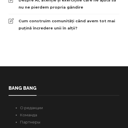
Despre AI, atenție și exercițiile care ne ajută să
nu ne pierdem propria gândire
Cum construim comunități când avem tot mai
puțină încredere unii în alții?
BANG BANG
О редакции
Команда
Партнеры