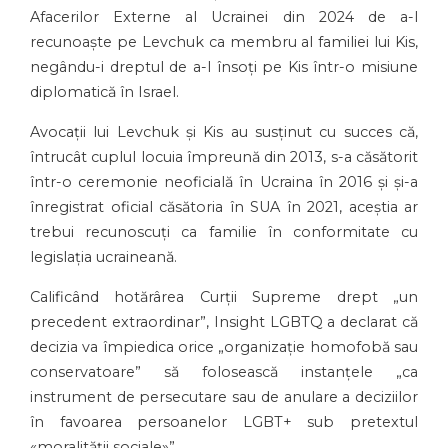
Afacerilor Externe al Ucrainei din 2024 de a-l
recunoaște pe Levchuk ca membru al familiei lui Kis,
negându-i dreptul de a-l însoți pe Kis într-o misiune
diplomatică în Israel.
Avocații lui Levchuk și Kis au susținut cu succes că,
întrucât cuplul locuia împreună din 2013, s-a căsătorit
într-o ceremonie neoficială în Ucraina în 2016 și și-a
înregistrat oficial căsătoria în SUA în 2021, aceștia ar
trebui recunoscuți ca familie în conformitate cu
legislația ucraineană.
Calificând hotărârea Curții Supreme drept „un
precedent extraordinar”, Insight LGBTQ a declarat că
decizia va împiedica orice „organizație homofobă sau
conservatoare” să folosească instanțele „ca
instrument de persecutare sau de anulare a deciziilor
în favoarea persoanelor LGBT+ sub pretextul
«moralității sociale»”.