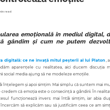
min
read
larea emoțională în mediul digital, 
 să gândim și cum ne putem dezvol
a digitală: ce ne învață mitul peșterii al lui Platon
, 
ndăm aparențele cu realitatea, aici ducem discuția m
ii social media ajung să ne modeleze emoțiile.
âi înțelegem și apoi simțim. Mai simplu că suntem mai mu
e credem că emoția este o consecință a gândirii. În realita
cesul funcționează invers: mai întâi simțim, iar abia du
, încercăm să explicăm sau să justificăm ceea ce am simți