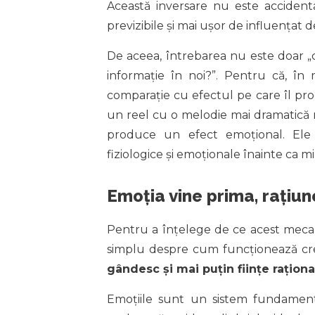
Această inversare nu este accidenta
previzibile și mai ușor de influențat 
De aceea, întrebarea nu este doar „
informație în noi?”. Pentru că, în
comparație cu efectul pe care îl prod
un reel cu o melodie mai dramatică 
produce un efect emoțional. Ele a
fiziologice și emoționale înainte ca m
Emoția vine prima, rațiu
Pentru a înțelege de ce acest mecan
simplu despre cum funcționează cr
gândesc și mai puțin ființe raționa
Emoțiile sunt un sistem fundament