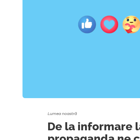
Lumea noastră
De la informare 
propaganda ne c