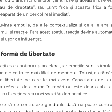
cu o anumită claritate: „simt furie și această furie es
u de dreptate”, sau „simt frică și această frică a fo
apărat de un pericol real imediat”.
inte emoțiile, de a le contextualiza și de a le analiz
imul și reacție. Fără acest spațiu, reacția devine automat
și ușor de influențat.
 formă de libertate
ții este continuu și accelerat, iar emoțiile sunt stimula
ne din ce în ce mai dificil de menținut. Totuși, ea rămâ
e libertate pe care le mai avem. Capacitatea de a 
 a reflecta, de a pune întrebări nu este doar o abilita
entru funcționarea unei societăți democratice.
ie să ne controleze gândurile dacă ne poate contro
noastre sunt declanșate și direcționate din exterior, fără 