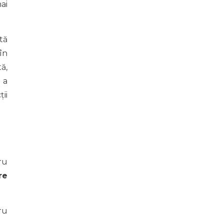
ai
tă
în
ă,
 a
ii
ru
re
ru