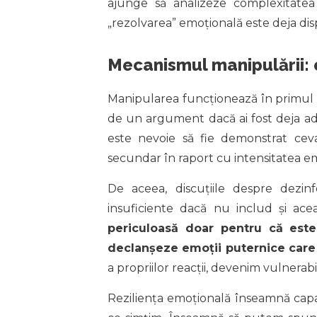
ajunge să analizeze complexitatea 
„rezolvarea” emoțională este deja disp
Mecanismul manipulării: 
Manipularea funcționează în primul râ
de un argument dacă ai fost deja ad
este nevoie să fie demonstrat cev
secundar în raport cu intensitatea em
De aceea, discuțiile despre dezi
insuficiente dacă nu includ și ac
periculoasă doar pentru că este 
declanșeze emoții puternice care
a propriilor reacții, devenim vulnerab
Reziliența emoțională înseamnă capa