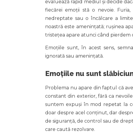
evaluează rapid mediul și decide dacă
fiecărei emoții stă o nevoie. Fur
nedreptate sau o încălcare a limite
noastră este amenințată; rușinea apa
tristețea apare atunci când pierdem 
Emoțiile sunt, în acest sens, semna
ignorată sau amenințată.
Emoțiile nu sunt slăbiciu
Problema nu apare din faptul că avem
constant din exterior, fără ca nevoile
suntem expuși în mod repetat la c
doar despre acel conținut, dar despre
de siguranță, de control sau de drept
care caută rezolvare.