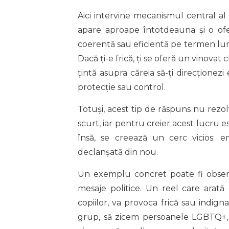
Aici intervine mecanismul central a
apare aproape întotdeauna și o ofer
coerentă sau eficientă pe termen lung
Dacă ți-e frică, ți se oferă un vinovat c
țintă asupra căreia să-ți direcționezi
protecție sau control.
Totuși, acest tip de răspuns nu rez
scurt, iar pentru creier acest lucru e
însă, se creează un cerc vicios: em
declanșată din nou.
Un exemplu concret poate fi obser
mesaje politice. Un reel care arată
copiilor, va provoca frică sau indign
grup, să zicem persoanele LGBTQ+, 