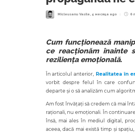
Micleusanu Vasile
,
4 месяца ago
6 
Cum funcționează manipu
ce reacționăm înainte
reziliența emoțională
.
În articolul anterior,
Realitatea în er
vorbit despre felul în care confu
departe și o să analizăm cum algoritm
Am fost învățați să credem că mai înt
raționali, nu emoționali. În continuar
însă, mai ales în mediul digital, pro
aceea, dacă mai există timp și spațiu