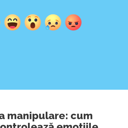
la manipulare: cum
ontrolează emoțiile