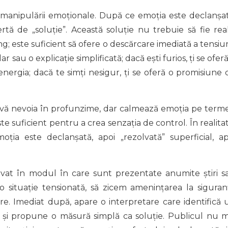
l manipulării emoționale. După ce emoția este declanșat
tă de „soluție”. Această soluție nu trebuie să fie real
; este suficient să ofere o descărcare imediată a tensiuni
lar sau o explicație simplificată; dacă ești furios, ți se ofer
 energia; dacă te simți nesigur, ți se oferă o promisiune 
olvă nevoia în profunzime, dar calmează emoția pe term
ste suficient pentru a crea senzația de control. În realitat
oția este declanșată, apoi „rezolvată” superficial, ap
vat în modul în care sunt prezentate anumite știri s
 o situație tensionată, să zicem amenințarea la siguran
are. Imediat după, apare o interpretare care identifică 
și propune o măsură simplă ca soluție. Publicul nu m