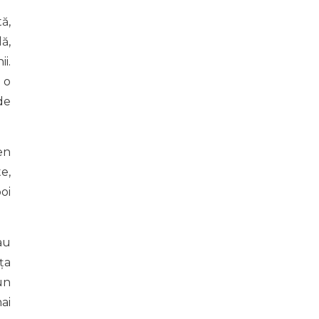
ă,
ă,
i.
ă o
de
en
e,
oi
au
ța
un
ai