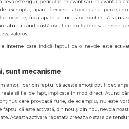
 ceva este sigur, periculos, relevant sau irelevant. La ba
ia, de exemplu, apare frecvent atunci când percepem
lor noastre; frica apare atunci când simțim că siguran
re atunci când există riscul de excludere sau respinger
ceva valoros.
le interne care indică faptul că o nevoie este activat
ni, sunt mecanisme
 emoții, dar din faptul că aceste emoții pot fi declanșa
 reale să fie, de fapt, implicate în mod direct. Atunci câ
onținut care provoacă furie, de exemplu, nu este vor
 faptul că este activată, din nou și din nou, nevoia noast
ate. Această activare repetată creează o stare de tensiu