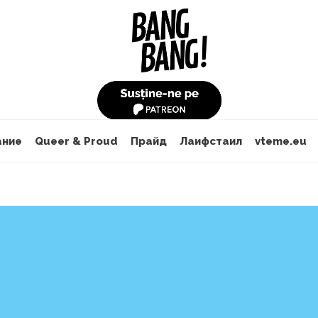
ание
Queer & Proud
Прайд
Лаифстаил
vteme.eu