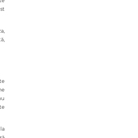
te
st
a,
ă,
te
ne
nu
te
la
să