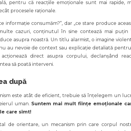
lă, pentru că reacțiile emoționale sunt mai rapide, m
decât procesele raționale.
ce informație consumăm?”, dar „ce stare produce aceas
 multe cazuri, conținutul în sine contează mai puțin 
uce asupra noastră. Un titlu alarmist, o imagine violent
nu au nevoie de context sau explicație detaliată pentru
cționează direct asupra corpului, declanșând reacț
intea să poată interveni.
nea după
ism este atât de eficient, trebuie să înțelegem un luc
eierul uman.
Suntem mai mult ființe emoționale ca
le care simt!
al de orientare, un mecanism prin care corpul nost