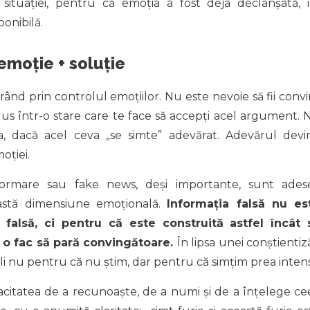
situației, pentru că emoția a fost deja declanșată, i
onibilă.
emoție + soluție
nd prin controlul emoțiilor. Nu este nevoie să fii convi
us într-o stare care te face să accepți acel argument. 
a, dacă acel ceva „se simte” adevărat. Adevărul devi
oției.
nformare sau fake news, deși importante, sunt ades
eastă dimensiune emoțională.
Informația falsă nu es
falsă, ci pentru că este construită astfel încât 
 o fac să pară convingătoare.
În lipsa unei conștientiz
ili nu pentru că nu știm, dar pentru că simțim prea intens
citatea de a recunoaște, de a numi și de a înțelege ce