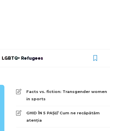
LGBTQ+ Refugees
Facts vs. fiction: Transgender women
in sports
GHID ÎN 5 PAȘI// Cum ne recăpătăm
atenția