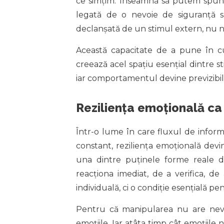
ce simțim. Înseamnă să putem spune, 
legată de o nevoie de siguranță sa
declanșată de un stimul extern, nu ne
Această capacitate de a pune în cuv
creează acel spațiu esențial dintre st
iar comportamentul devine previzibil 
Reziliența emoțională ca
Într-o lume în care fluxul de informa
constant, reziliența emoțională devi
una dintre puținele forme reale d
reacționa imediat, de a verifica, de
individuală, ci o condiție esențială p
Pentru că manipularea nu are nevo
emoțiile. Iar atâta timp cât emoțiile 