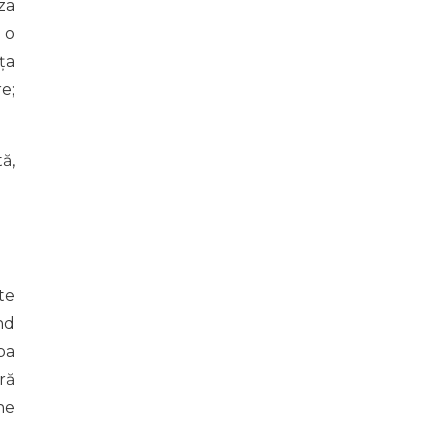
za
 o
ța
e;
ă,
te
nd
ba
ră
ne