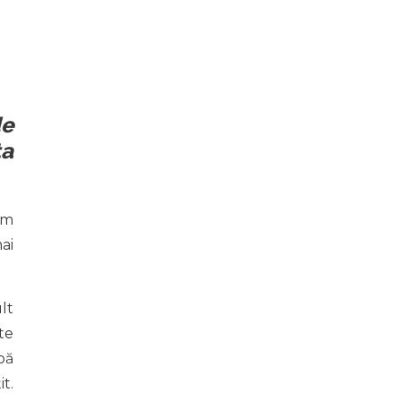
de
ta
am
ai
lt
te
pă
t.