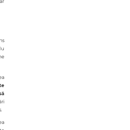
ar
ns
Nu
ne
ea
te
să
ări
.
ea