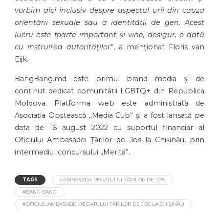
vorbim aici inclusiv despre aspectul urii din cauza
orientării sexuale sau a identității de gen. Acest
lucru este foarte important și vine, desigur, o dată
cu instruirea autorităților”
, a menționat Floris van
Eijk.
BangBang.md este primul brand media și de
conținut dedicat comunității LGBTQ+ din Republica
Moldova. Platforma web este administrată de
Asociația Obștească „Media Cub” și a fost lansată pe
data de 16 august 2022 cu suportul financiar al
Oficiului Ambasadei Țărilor de Jos la Chișinău, prin
intermediul concursului „Merită”.
TAGS
#AMBASADA REGATULUI ȚĂRILOR DE JOS
#BANG BANG
#OFICIUL AMBASADEI REGATULUI ŢĂRILOR DE JOS LA CHIŞINĂU