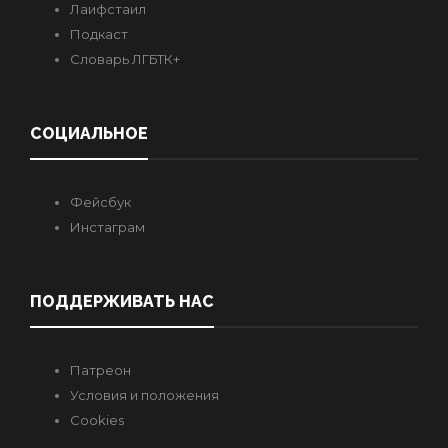
Лаифстаил
Подкаст
Словарь ЛГБТК+
СОЦИАЛЬНОЕ
Фейсбук
Инстаграм
ПОДДЕРЖИВАТЬ НАС
Патреон
Условия и положения
Cookies