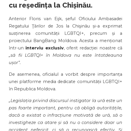
cu reședința la Chișinău.
Anterior Floris van Eijk, șeful Oficiului Ambasadei
Regatului Ţărilor de Jos la Chişinău și-a exprimat
susținerea comunității LGBTQI+, precum și a
proiectului BangBang Moldova. Acesta a menționat
într-un
interviu exclusiv
, oferit redacției noastre că
„să fii LGBTQI+ în Moldova nu este întotdeauna
ușor”.
De asemenea, oficialul a vorbit despre importanța
unei platforme media dedicate comunității LGBTQI+
în Republica Moldova.
„Legislația privind discursul instigator la ură este un
pas foarte important, pentru că obligă autoritățile,
dacă a existat o infracțiune motivată de ură, să o
investigheze ca atare și să nu o considere doar un
accident nefericit, ci să o recunoască efectiv. Și